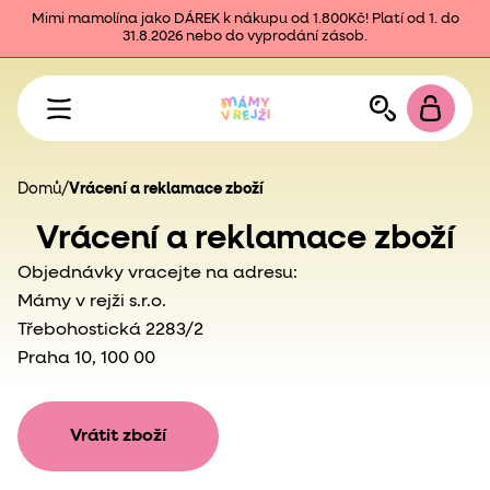
Mimi mamolína jako DÁREK k nákupu od 1.800Kč! Platí od 1. do
31.8.2026 nebo do vyprodání zásob.
Domů
/
Vrácení a reklamace zboží
Vrácení a reklamace zboží
Objednávky vracejte na adresu:
Mámy v rejži s.r.o.
Třebohostická 2283/2
Praha 10, 100 00
Vrátit zboží