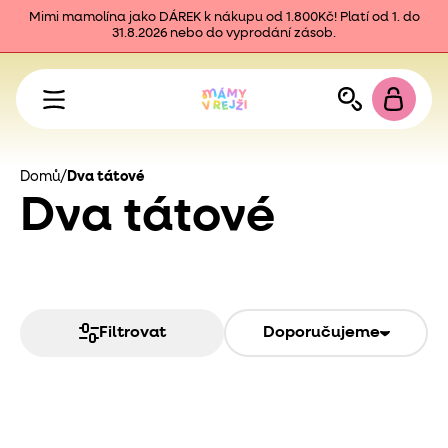
Mimi mamolína jako DÁREK k nákupu od 1.800Kč! Platí od 1. do
31.8.2026 nebo do vyprodání zásob.
Domů
/
Dva tátové
Dva tátové
Filtrovat
Doporučujeme