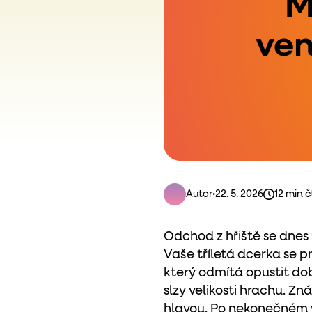
M
ven
Autor
•
22. 5. 2026
12 min č
Odchod z hřiště se dnes 
Vaše tříletá dcerka se p
který odmítá opustit do
slzy velikosti hrachu. Zn
hlavou. Po nekonečném v