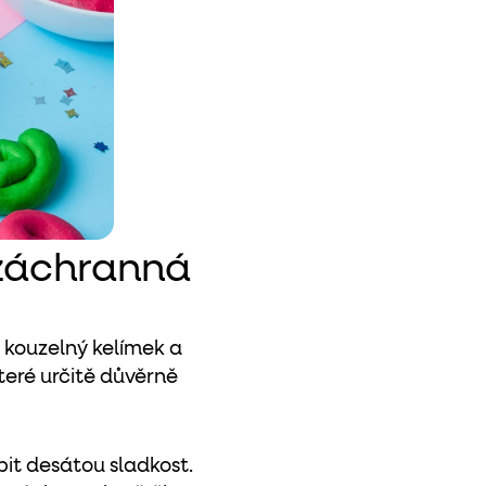
 záchranná
 kouzelný kelímek a
které určitě důvěrně
pit desátou sladkost.