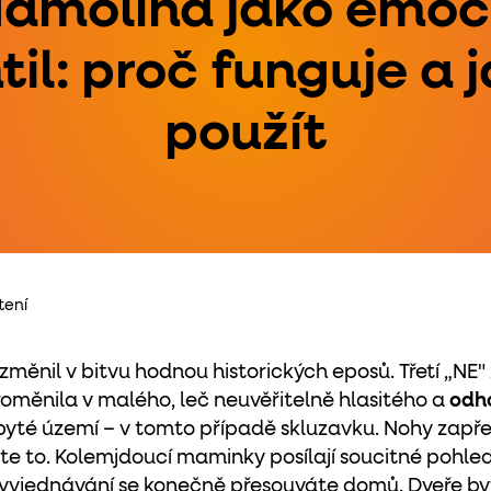
amolína jako emoč
til: proč funguje a ja
použít
tení
změnil v bitvu hodnou historických eposů. Třetí „NE"
roměnila v malého, leč neuvěřitelně hlasitého a
odho
byté území – v tomto případě skluzavku. Nohy zapřen
áte to. Kolemjdoucí maminky posílají soucitné pohledy,
yjednávání se konečně přesouváte domů. Dveře bytu