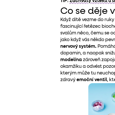
TIP:
Záchvaty vzteku u ba
Co se děje 
Když dítě vezme do ruky
fascinující řetězec bioc
svalům něco, čemu se od
jako když vás někdo pev
nervový systém.
Pomáhá t
dopamin, a naopak snižu
modelína
zároveň zapoju
okamžiku a odvést pozor
kterým může tu neuchopi
zdravý
emoční ventil
, k