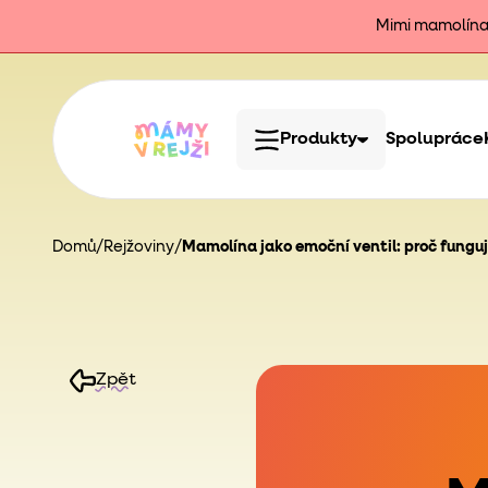
Mimi mamolína j
Produkty
Spolupráce
Domů
/
Rejžoviny
/
Mamolína jako emoční ventil: proč funguje
Zpět