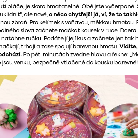
tí pláče, je skoro hmatatelné. Obě jste vyčerpané. S
uklidnit", ale nové,
o něco chytřejší já, ví, že to tak
jnou zbraň. Pro kelímek s voňavou, měkkou hmotou. 
 jediného slova začnete mačkat kousek v ruce. Dcera s
 a natáhne ručku. Podáte jí její kus a začnete jen tak 
ě mačkají, trhají a zase spojují barevnou hmotu.
Vidíte,
odchází.
Po pěti minutách zvedne hlavu a řekne: „M
e jsou venku, bezpečně vtlačené do kousku barevnéh