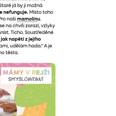
taré já by ji možná
hle nefunguje.
Místo toho
Pro naši
mamolínu
.
e na chvíli zarazí, vzlyky
hníst. Ticho. Soustředěné
 jak napětí z jejího
ami, udělám hada." A je
o těsta.