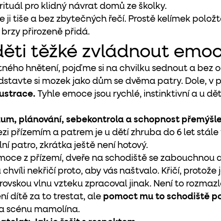
ituál pro klidný návrat domů ze školky.
 ji tiše a bez zbytečných řečí. Prostě kelímek položt
 brzy přirozeně přidá.
 děti těžké zvládnout emo
ného hnětení, pojďme si na chvilku sednout a bez o
edstavte si mozek jako dům se dvěma patry. Dole, v p
rustrace.
Tyhle emoce jsou rychlé, instinktivní a u dě
rozum, plánování, sebekontrola a schopnost přemýšle
zi přízemím a patrem je u dětí zhruba do 6 let stále
ní patro, zkrátka ještě není hotový.
 emoce z přízemí, dveře na schodiště se zabouchnou 
u chvíli nekřičí proto, aby vás naštvalo. Křičí, proto
rovskou vlnu vzteku zpracoval jinak. Není to rozmazle
í dítě za to trestat, ale
pomoct mu to schodiště pom
na scénu mamolína.