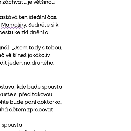
o záchvatu je většinou
astává ten ideální čas.
k
Mamolíny.
Sedněte si k
estu ke zklidnění a
gnál: „Jsem tady s tebou,
ivější než jakákoliv
ladit jeden na druhého.
 oslava, kde bude spousta
kuste si před takovou
tohle bude paní doktorka,
áhá dětem zpracovat
t spousta