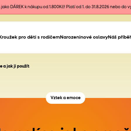
ako DÁREK k nákupu od 1.800Kč! Platí od 1. do 31.8.2026 nebo do 
Kroužek pro děti s rodičem
Narozeninové oslavy
Náš příbě
 a jak ji použít
Vztek a emoce