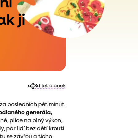
ní
k ji
Sdílet článek
 za posledních pět minut.
dlaného generála,
é, plíce na plný výkon,
 pár lidí bez dětí kroutí
 se zavřou a ticho,