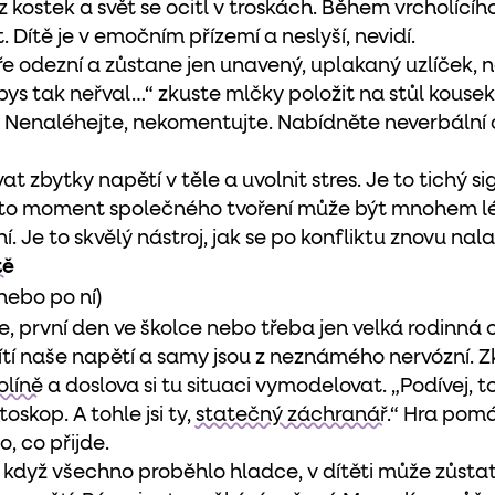
z kostek a svět se ocitl v troskách. Během vrcholícíh
 Dítě je v emočním přízemí a neslyší, nevidí.
e odezní a zůstane jen unavený, uplakaný uzlíček, n
ybys tak neřval…“ zkuste mlčky položit na stůl kouse
. Nenaléhejte, nekomentujte. Nabídněte neverbální c
 zbytky napětí v těle a uvolnit stres. Je to tichý si
ento moment společného tvoření může být mnohem léč
. Je to skvělý nástroj, jak se po konfliktu znovu na
tě
(nebo po ní)
, první den ve školce nebo třeba jen velká rodinná
 cítí naše napětí a samy jsou z neznámého nervózní. Z
líně
a doslova si tu situaci vymodelovat. „Podívej, 
oskop. A tohle jsi ty,
statečný záchranář.
“ Hra pom
o, co přijde.
 když všechno proběhlo hladce, v dítěti může zůsta