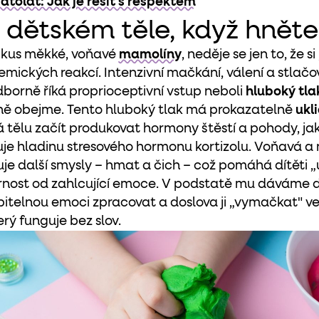
tolat: Jak je řešit s respektem
v dětském těle, když hnět
 kus měkké, voňavé
mamolíny
, neděje se jen to, že si
hemických reakcí. Intenzivní mačkání, válení a stlač
borně říká proprioceptivní vstup neboli
hluboký tla
ně obejme. Tento hluboký tlak má prokazatelně
ukl
ělu začít produkovat hormony štěstí a pohody, jako
je hladinu stresového hormonu kortizolu. Voňavá a
je další smysly – hmat a čich – což pomáhá dítěti 
nost od zahlcující emoce. V podstatě mu dáváme do 
telnou emoci zpracovat a doslova ji „vymačkat" ven.
terý funguje bez slov.