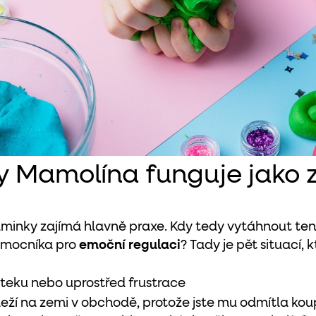
kdy Mamolína funguje jako
maminky zajímá hlavně praxe. Kdy tedy vytáhnout ten
omocníka pro
emoční regulaci
? Tady je pět situací, 
zteku nebo uprostřed frustrace
eží na zemi v obchodě, protože jste mu odmítla kou