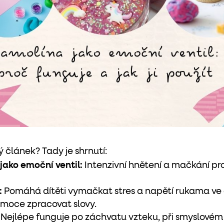
 článek? Tady je shrnutí:
 jako emoční
ventil:
Intenzivní hnětení a mačkání pr
:
Pomáhá dítěti vymačkat stres a napětí rukama ve c
emoce zpracovat slovy.
Nejlépe funguje po záchvatu vzteku, při smyslovém 