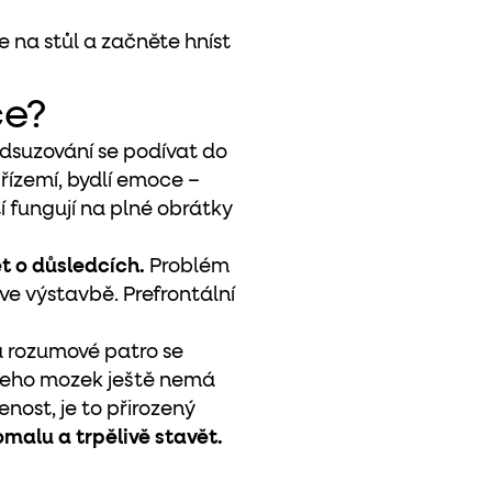
e na stůl a začněte hníst
ce?
dsuzování se podívat do
řízemí, bydlí emoce –
tí fungují na plné obrátky
t o důsledcích.
Problém
 ve výstavbě. Prefrontální
a rozumové patro se
že jeho mozek ještě nemá
nost, je to přirozený
alu a trpělivě stavět.