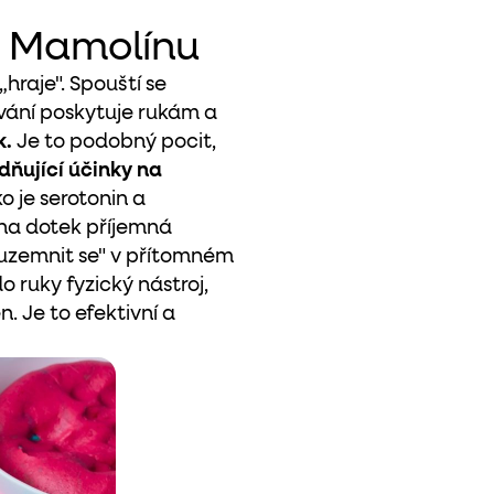
e Mamolínu
 „hraje". Spouští se
ování poskytuje rukám a
k.
Je to podobný pocit,
idňující účinky na
 je serotonin a
 na dotek příjemná
„uzemnit se" v přítomném
ruky fyzický nástroj,
 Je to efektivní a