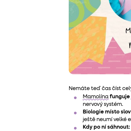
Nemáte teď čas číst celý
Mamolína
funguje
nervový systém.
Biologie místo slov
ještě neumí velké 
Kdy po ní sáhnout: