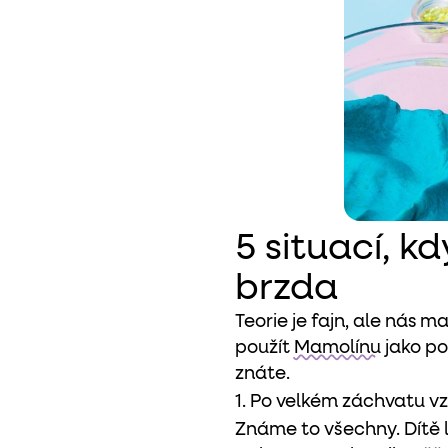
5 situací, 
brzda
Teorie je fajn, ale nás 
použít
Mamolínu
jako p
znáte.
1. Po velkém záchvatu v
Známe to všechny. Dítě l