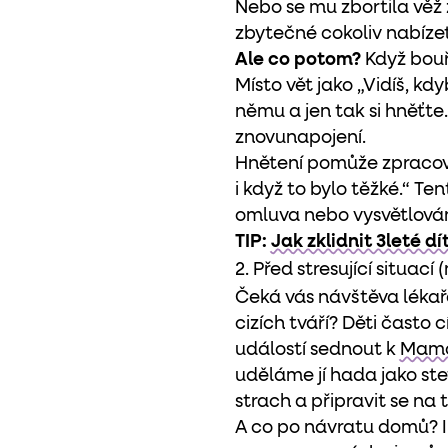
Nebo se mu zbortila věž 
zbytečné cokoliv nabízet.
Ale co potom?
Když bouř
Místo vět jako „Vidíš, kd
němu a jen tak si hněťte
znovunapojení.
Hnětení pomůže zpracovat
i když to bylo těžké.“ T
omluva nebo vysvětlování
TIP:
Jak zklidnit 3leté dí
2. Před stresující situací 
Čeká vás návštěva lékaře
cizích tváří? Děti často
událostí sednout k
Mamo
uděláme jí hada jako stet
strach a připravit se na t
A co po návratu domů? I