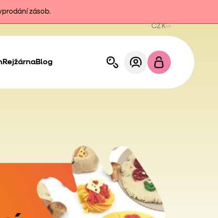
vyprodání zásob.
CZK
h
Rejžárna
Blog