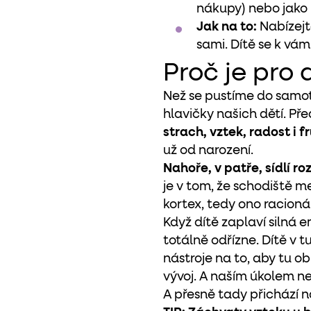
nákupy) nebo jako r
Jak na to:
Nabízejte
sami. Dítě se k vám
Proč je pro
Než se pustíme do samot
hlavičky našich dětí. Př
strach, vztek, radost i f
už od narození.
Nahoře, v patře, sídlí 
je v tom, že schodiště me
kortex, tedy ono racionál
Když dítě zaplaví silná
totálně odřízne. Dítě v t
nástroje na to, aby tu ob
vývoj. A naším úkolem nen
A přesně tady přichází 