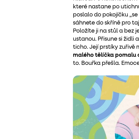
které nastane po utichnu
poslalo do pokojíčku „se 
sáhnete do skříně pro ta
Položíte ji na stůl a bez
ustanou. Přisune si židli
ticho. Její prstíky zuřiv
malého tělíčka pomalu 
to. Bouřka přešla. Emoc