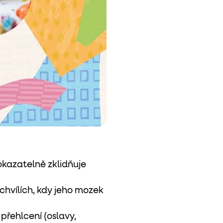
okazatelně zklidňuje
hvílích, kdy jeho mozek
přehlcení (oslavy,