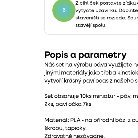
Z cihliček postavte zídku
3
vytyčte uzavírku. Doplňte
staveništi se rozjede. Sour
stavějí spolu.
Popis a parametry
Náš set na výrobu páva využijete na
jinými materiály jako třeba kinetick
vytvoří krásný paví ocas z našeho 
Set obsahuje 10ks miniatur - páv, m
2ks, paví očka 7ks
Materiál: PLA - na přírodní bázi z c
škrobu, tapioky.
Zdravotně nezávadné.