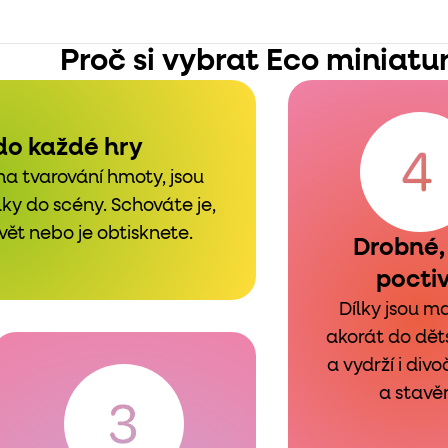
Proč si vybrat Eco miniatu
do každé hry
na tvarování hmoty, jsou
ky do scény. Schováte je,
vět nebo je obtisknete.
Drobné,
pocti
Dílky jsou m
akorát do dět
a vydrží i divo
a stavěn