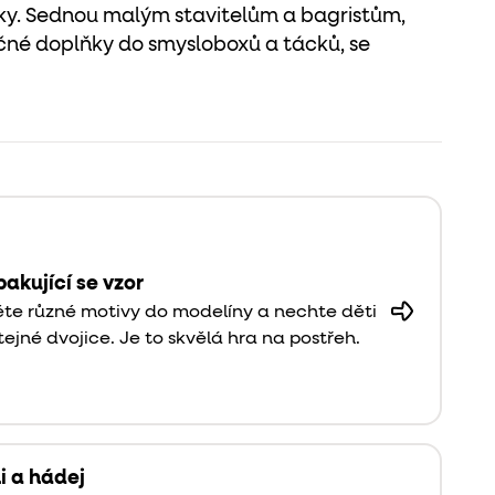
ílky. Sednou malým stavitelům a bagristům,
ěčné doplňky do smysloboxů a tácků, se
pakující se vzor
 různé motivy do modelíny a nechte děti
tejné dvojice. Je to skvělá hra na postřeh.
i a hádej