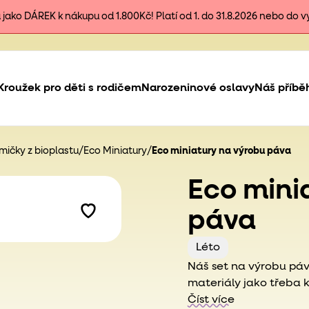
ako DÁREK k nákupu od 1.800Kč! Platí od 1. do 31.8.2026 nebo do 
Kroužek pro děti s rodičem
Narozeninové oslavy
Náš příbě
ičky z bioplastu
/
Eco Miniatury
/
Eco miniatury na výrobu páva
Eco mini
páva
Léto
Náš set na výrobu páva
materiály jako třeba k
krásný paví ocas z na
Číst více