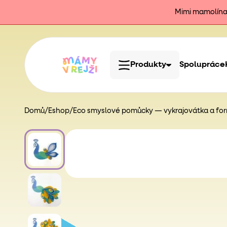
Mimi mamolína j
Produkty
Spolupráce
Domů
/
Eshop
/
Eco smyslové pomůcky — vykrajovátka a form