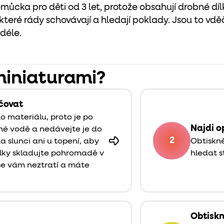
omůcka pro děti od 3 let, protože obsahují drobné d
které rády schovávají a hledají poklady. Jsou to vd
déle.
 miniaturami?
čovat
ho materiálu, proto je po
Najdi o
žné vodě a nedávejte je do
2
 slunci ani u topení, aby
Obtiskněte
ílky skladujte pohromadě v
hledat s
se vám neztratí a máte
Obtiskn