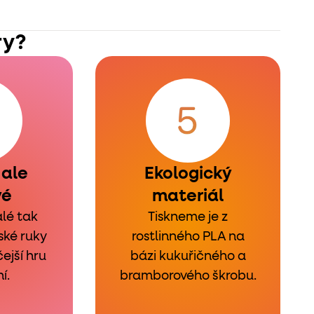
ry?
 ale
Ekologický
vé
materiál
alé tak
Tiskneme je z
ské ruky
rostlinného PLA na
čejší hru
bázi kukuřičného a
í.
bramborového škrobu.