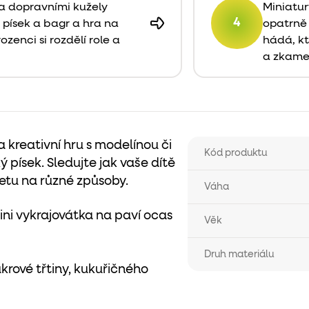
 a dopravními kužely
Miniatur
4
 písek a bagr a hra na
opatrně 
ozenci si rozdělí role a
hádá, kt
a zkame
 kreativní hru s modelínou či
Kód produktu
ý písek. Sledujte jak vaše dítě
setu na různé způsoby.
Váha
ini vykrajovátka na paví ocas
Věk
Druh materiálu
ukrové třtiny, kukuřičného