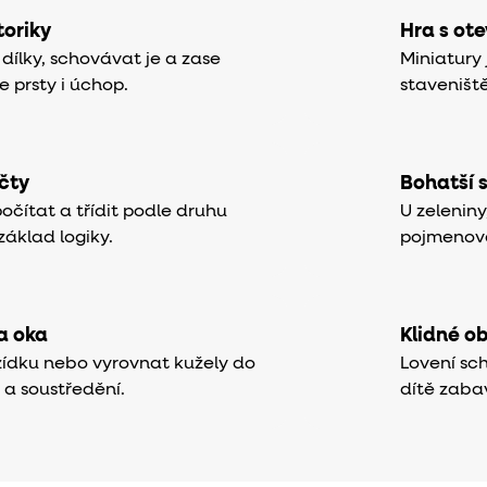
oriky
Hra s ot
ílky, schovávat je a zase
Miniatury 
 prsty i úchop.
staveniště
očty
Bohatší 
 počítat a třídit podle druhu
U zelenin
áklad logiky.
pojmenová
a oka
Klidné o
 zídku nebo vyrovnat kužely do
Lovení sc
 a soustředění.
dítě zabav