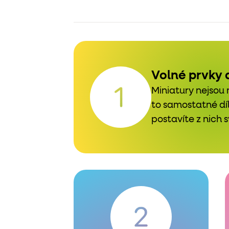
Volné prvky 
Miniatury nejsou 
to samostatné díl
postavíte z nich s