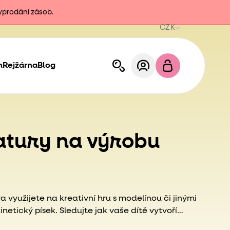
vyprodání zásob.
CZK
h
Rejžárna
Blog
atury na výrobu
 využijete na kreativní hru s modelínou či jinými
inetický písek. Sledujte jak vaše dítě vytvoří
šeho setu na různé způsoby.