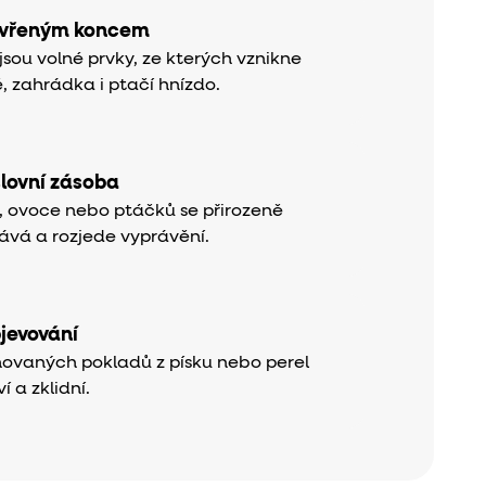
evřeným koncem
jsou volné prvky, ze kterých vznikne
, zahrádka i ptačí hnízdo.
slovní zásoba
y, ovoce nebo ptáčků se přirozeně
vá a rozjede vyprávění.
bjevování
hovaných pokladů z písku nebo perel
í a zklidní.