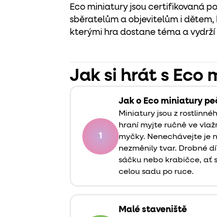
Eco miniatury jsou certifikovaná p
sběratelům a objevitelům i dětem, 
kterými hra dostane téma a vydrží 
Jak si hrát s Eco
Jak o Eco miniatury pe
Miniatury jsou z rostlinné
hraní myjte ručně ve vla
1
myčky. Nenechávejte je na
nezměnily tvar. Drobné d
sáčku nebo krabičce, ať 
celou sadu po ruce.
Malé staveniště