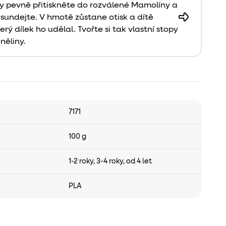
y pevně přitiskněte do rozválené Mamolíny a
sundejte. V hmotě zůstane otisk a dítě
erý dílek ho udělal. Tvořte si tak vlastní stopy
něliny.
7171
100 g
1-2 roky
,
3-4 roky
,
od 4 let
PLA