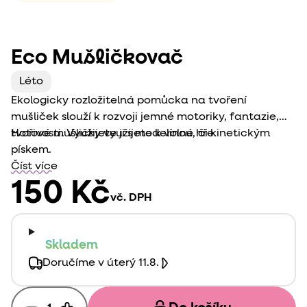
Eco Mušličkovač
Léto
Ekologicky rozložitelná pomůcka na tvoření
mušliček slouží k rozvoji jemné motoriky, fantazie,
tvořivosti. Využijete ji s modelínou, či kinetickým
Hotové mušličky využijete k volné hře.
pískem.
Číst více
150 Kč
vč. DPH
Skladem
Doručíme v úterý 11.8.