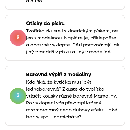
dlouho.
Otisky do písku
Tvořítka zkuste i s kinetickým pískem, ne
2
jen s modelínou. Naplňte je, přiklepněte
a opatrně vyklopte. Děti porovnávají, jak
jiný tvar drží v písku a jiný v modelíně.
Barevná výplň z modelíny
Kdo říká, že kytička musí být
jednobarevná? Zkuste do tvořítka
3
vtlačit kousky různě barevné Mamoliny.
Po vyklopení vás překvapí krásný
mramorovaný nebo duhový efekt. Jaké
barvy spolu namícháte?