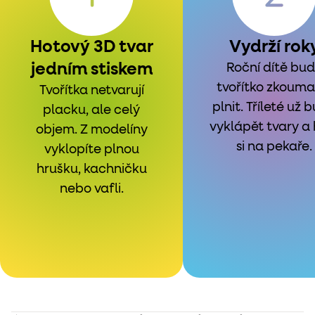
Hotový 3D tvar
Vydrží rok
jedním stiskem
Roční dítě bu
tvořítko zkouma
Tvořítka netvarují
plnit. Tříleté už 
placku, ale celý
vyklápět tvary a 
objem. Z modelíny
si na pekaře.
vyklopíte plnou
hrušku, kachničku
nebo vafli.