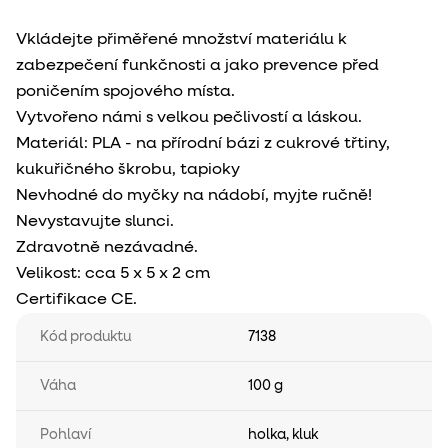
Vkládejte přiměřené množství materiálu k
zabezpečení funkčnosti a jako prevence před
poničením spojového místa.
Vytvořeno námi s velkou pečlivostí a láskou.
Materiál: PLA - na přírodní bázi z cukrové třtiny,
kukuřičného škrobu, tapioky
Nevhodné do myčky na nádobí, myjte ručně!
Nevystavujte slunci.
Zdravotně nezávadné.
Velikost: cca 5 x 5 x 2 cm
Certifikace CE.
Kód produktu
7138
Váha
100 g
Pohlaví
holka
,
kluk