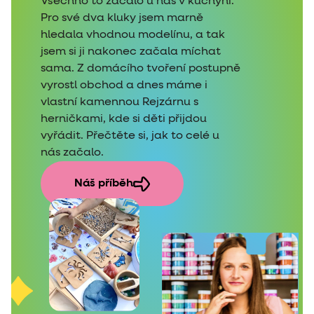
Všechno to začalo u nás v kuchyni.
Pro své dva kluky jsem marně
hledala vhodnou modelínu, a tak
jsem si ji nakonec začala míchat
sama. Z domácího tvoření postupně
vyrostl obchod a dnes máme i
vlastní kamennou Rejzárnu s
herničkami, kde si děti přijdou
vyřádit. Přečtěte si, jak to celé u
nás začalo.
Náš příběh