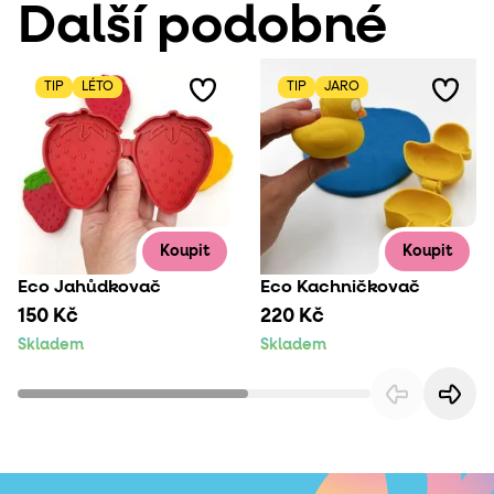
Další podobné
TIP
LÉTO
TIP
JARO
Koupit
Koupit
Eco Jahůdkovač
Eco Kachničkovač
150 Kč
220 Kč
Skladem
Skladem