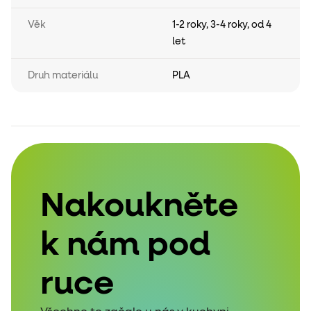
Věk
1-2 roky
,
3-4 roky
,
od 4
let
Druh materiálu
PLA
Nakoukněte
k nám pod
ruce