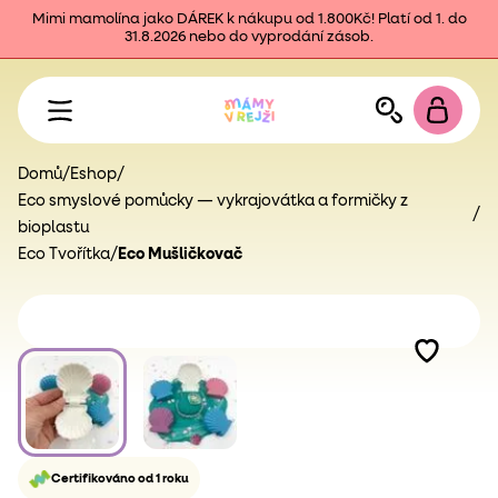
Mimi mamolína jako DÁREK k nákupu od 1.800Kč! Platí od 1. do
31.8.2026 nebo do vyprodání zásob.
Domů
/
Eshop
/
Eco smyslové pomůcky — vykrajovátka a formičky z
/
bioplastu
Eco Tvořítka
/
Eco Mušličkovač
Certifikováno od 1 roku