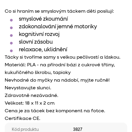
Co si hraním se smyslovým táckem děti posilují:
smyslové zkoumání
zdokonalování jemné motoriky
kognitivní rozvoj
slovní zásobu
relaxace, uklidnění
Tácky si tvoříme samy s velkou pečlivostí a láskou.
Materiál: PLA - na přírodní bázi z cukrové třtiny,
kukuřičného škrobu, tapioky
Nevhodné do myčky na nádobí, myjte ručně!
Nevystavujte slunci.
Zdravotně nezávadné.
Velikost: 18 x 11 x 2 cm
Cena je za tácek bez komponent na fotce.
Certifikace CE.
Kód produktu
3827