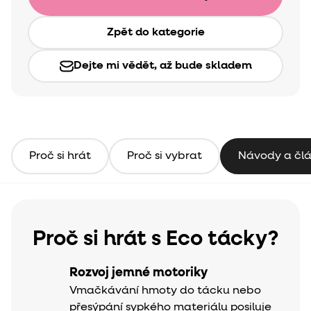
Zpět do kategorie
Dejte mi vědět, až bude skladem
Proč si hrát
Proč si vybrat
Návody a čl
Proč si hrát s Eco tácky?
Rozvoj jemné motoriky
Vmačkávání hmoty do tácku nebo
přesýpání sypkého materiálu posiluje