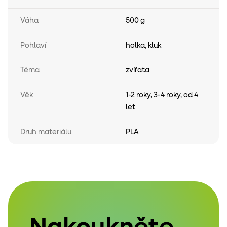
Váha
500 g
Pohlaví
holka
,
kluk
Téma
zvířata
Věk
1-2 roky
,
3-4 roky
,
od 4
let
Druh materiálu
PLA