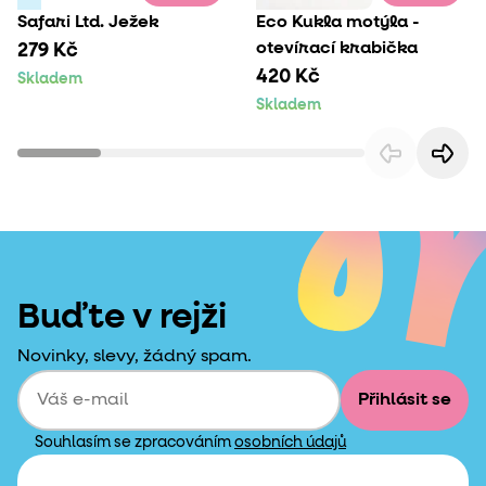
Safari Ltd. Ježek
Eco Kukla motýla -
otevírací krabička
279 Kč
420 Kč
Skladem
Skladem
Buďte v rejži
Novinky, slevy, žádný spam.
Přihlásit se
Souhlasím se zpracováním
osobních údajů