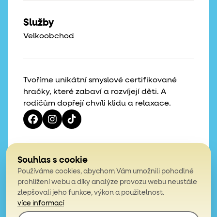
Služby
Velkoobchod
Tvoříme unikátní smyslové certifikované
hračky, které zabaví a rozvíjejí děti. A
rodičům dopřejí chvíli klidu a relaxace.
Vaše hvězdičky, naše motivace
Souhlas s cookie
Používáme cookies, abychom Vám umožnili pohodlné
4,9
prohlížení webu a díky analýze provozu webu neustále
zlepšovali jeho funkce, výkon a použitelnost.
z celkem 200 hodnocení
více informací