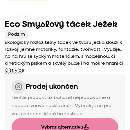
Eco Smyslový tácek Ježek
Podzim
Ekologicky rozložitelný tácek ve tvaru ježka slouží k
rozvoji jemné motoriky, fantazie, tvořivosti. Využijete
ho na hru se sypkým materiálem, s modelínou, či
kinetickým pískem a skvělý bude i na mokré hraní či
na hru s vodními perlami. Skvěle poslouží k různým
Číst více
šumicím lektvarům či ke hře s otevřeným koncem.
Prodej ukončen
Tenhle produkt už bohužel neprodáváme a
nebude znovu naskladněn. Vybrali jsme pro
vás podobné, které ho zastoupí.
Vybrat alternativu