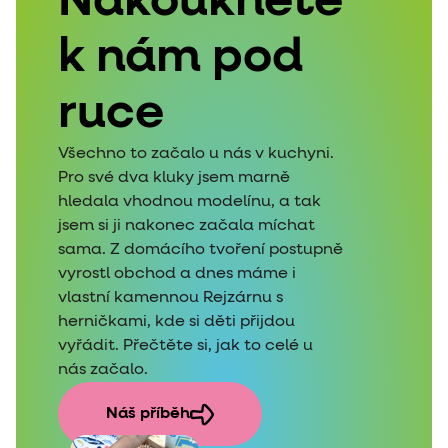
Nakoukněte
k nám pod
ruce
Všechno to začalo u nás v kuchyni.
Pro své dva kluky jsem marně
hledala vhodnou modelínu, a tak
jsem si ji nakonec začala míchat
sama. Z domácího tvoření postupně
vyrostl obchod a dnes máme i
vlastní kamennou Rejzárnu s
herničkami, kde si děti přijdou
vyřádit. Přečtěte si, jak to celé u
nás začalo.
Náš příběh