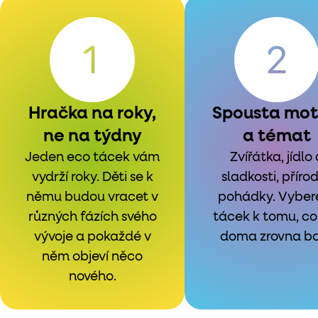
Hračka na roky,
Spousta mot
ne na týdny
a témat
Jeden eco tácek vám
Zvířátka, jídlo
vydrží roky. Děti se k
sladkosti, přírod
němu budou vracet v
pohádky. Vyber
různých fázích svého
tácek k tomu, co
vývoje a pokaždé v
doma zrovna ba
něm objeví něco
nového.