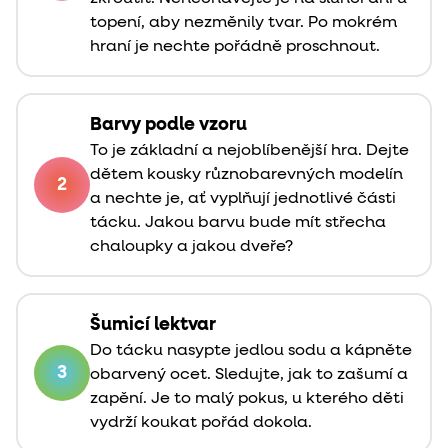
topení, aby nezměnily tvar. Po mokrém
hraní je nechte pořádně proschnout.
Barvy podle vzoru
To je základní a nejoblíbenější hra. Dejte
dětem kousky různobarevných modelín
2
a nechte je, ať vyplňují jednotlivé části
tácku. Jakou barvu bude mít střecha
chaloupky a jakou dveře?
Šumicí lektvar
Do tácku nasypte jedlou sodu a kápněte
3
obarvený ocet. Sledujte, jak to zašumí a
zapění. Je to malý pokus, u kterého děti
vydrží koukat pořád dokola.