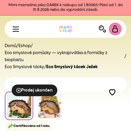
Mimi mamolína jako DÁREK k nákupu od 1.800Kč! Platí od 1. do
31.8.2026 nebo do vyprodání zásob.
Domů
/
Eshop
/
Eco smyslové pomůcky — vykrajovátka a formičky z
/
bioplastu
Eco Smyslové tácky
/
Eco Smyslový tácek Ježek
Prodej ukončen
Certifikováno od 1 roku