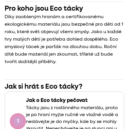
Pro koho jsou Eco tácky
Díky zaobleným hranám a certifikovanému
ekologickému materiálu jsou bezpečné pro děti od 1
roku, které svět objevují všemi smysly. Jako u každé
hry malých dětí je potřeba dohled dospělého. Eco
smyslový tácek je parťák na dlouhou dobu. Roční
dítě bude materiál jen zkoumat, tříleté už bude
tvořit složitější příběhy.
Jak si hrát s Eco tácky?
Jak o Eco tácky pečovat
Tácky jsou z rostlinného materiálu, proto
je po hraní myjte ručně ve vlažné vodě a
1
nedávejte je do myčky, kde by se mohly
zkroutit. Nenechávejte je na slunci ani u