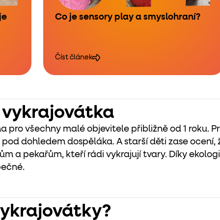
je
Co je sensory play a smyslohraní?
Číst článek
 vykrajovátka
a pro všechny malé objevitele přibližně od 1 roku. P
e pod dohledem dospěláka. A starší děti zase ocení, 
m a pekařům, kteří rádi vykrajují tvary.
Díky ekolog
pečné.
 vykrajovátky?