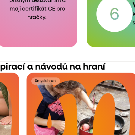
přísným testováním a
mají certifikát CE pro
hračky.
spirací a návodů na hraní
Smyslohraní