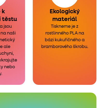
 k
Ekologický
 těstu
materiál
a jsou
Tiskneme je z
na naši
rostlinného PLA na
netický
bázi kukuřičného a
le ale
bramborového škrobu.
kuchyni,
ykrajujte
ky nebo
.