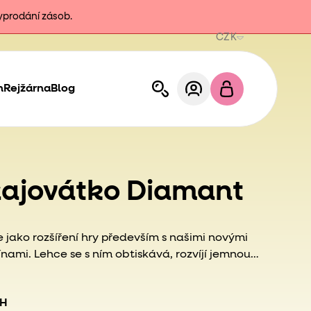
vyprodání zásob.
CZK
h
Rejžárna
Blog
ajovátko Diamant
 jako rozšíření hry především s našimi novými
ínami
. Lehce se s ním obtiskává, rozvíjí jemnou
obu.
PH