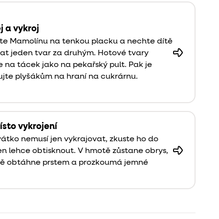
j a vykroj
jte Mamolínu na tenkou placku a nechte dítě
at jeden tvar za druhým. Hotové tvary
e na tácek jako na pekařský pult. Pak je
ujte plyšákům na hraní na cukrárnu.
ísto vykrojení
átko nemusí jen vykrajovat, zkuste ho do
en lehce obtisknout. V hmotě zůstane obrys,
ítě obtáhne prstem a prozkoumá jemné