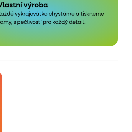
Vlastní výroba
Každé vykrajovátko chystáme a tiskneme
samy, s pečlivostí pro každý detail.