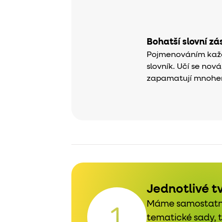
Bohatší slovní z
Pojmenováním každ
slovník. Učí se nová
zapamatují mnohe
Jednotlivé tv
Máme samostatná
tematické sady, t