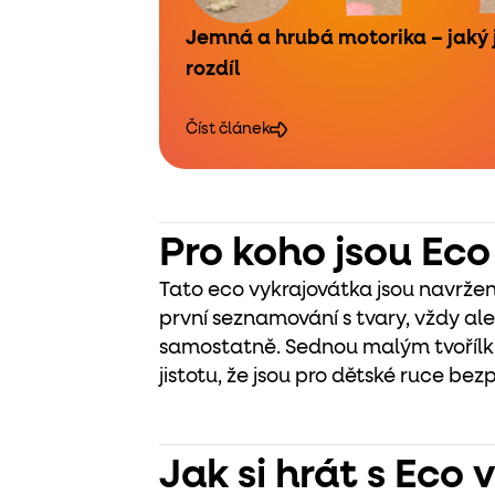
Jemná a hrubá motorika – jaký 
rozdíl
Číst článek
Pro koho jsou Eco
Tato eco vykrajovátka jsou navržen
první seznamování s tvary, vždy al
samostatně.
Sednou malým tvořílků
jistotu, že jsou pro dětské ruce bez
Jak si hrát s Eco