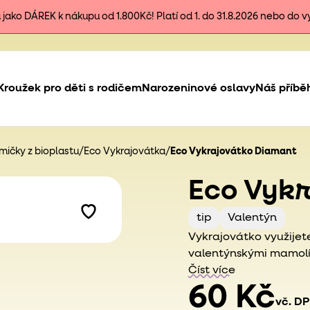
ako DÁREK k nákupu od 1.800Kč! Platí od 1. do 31.8.2026 nebo do 
Kroužek pro děti s rodičem
Narozeninové oslavy
Náš příbě
ičky z bioplastu
/
Eco Vykrajovátka
/
Eco Vykrajovátko Diamant
Eco Vykr
tip
Valentýn
Vykrajovátko využijete
valentýnskými mamol
motoriku a slovní zás
Číst více
60 Kč
vč. D