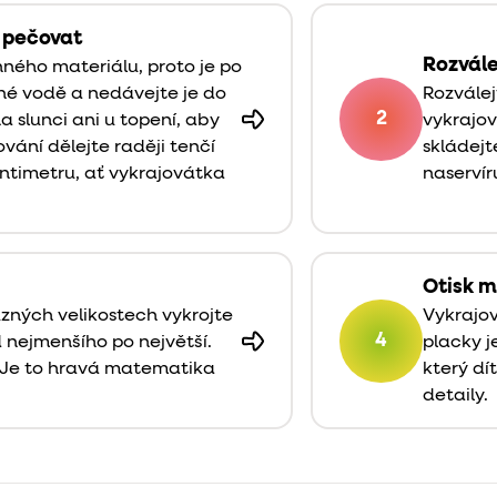
a pečovat
Rozvále
nného materiálu, proto je po
žné vodě a nedávejte je do
Rozvále
2
 slunci ani u topení, aby
vykrajov
ování dělejte raději tenčí
skládejt
ntimetru, ať vykrajovátka
naservír
Otisk m
ůzných velikostech vykrojte
Vykrajov
4
d nejmenšího po největší.
placky j
 Je to hravá matematika
který d
detaily.