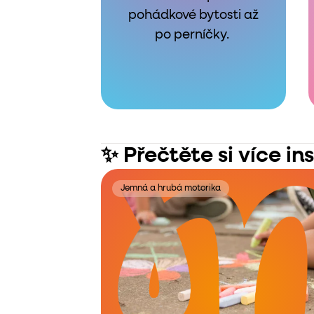
pohádkové bytosti až
po perníčky.
✨ Přečtěte si více in
Jemná a hrubá motorika