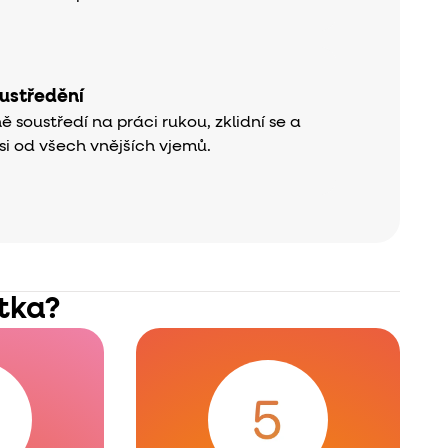
oustředění
ně soustředí na práci rukou, zklidní se a
si od všech vnějších vjemů.
átka?