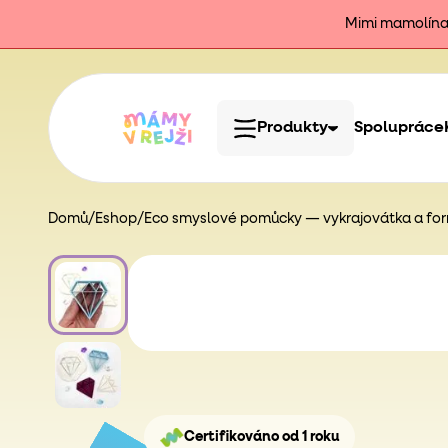
Mimi mamolína j
Produkty
Spolupráce
Domů
/
Eshop
/
Eco smyslové pomůcky — vykrajovátka a form
Certifikováno od 1 roku