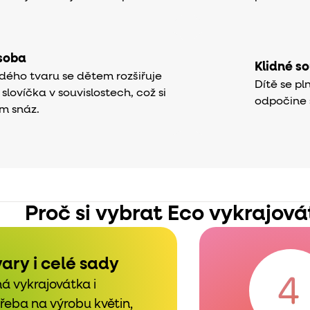
ásoba
Klidné s
ého tvaru se dětem rozšiřuje
Dítě se pl
 slovíčka v souvislostech, což si
odpočine 
m snáz.
Proč si vybrat Eco vykrajov
ary i celé sady
 vykrajovátka i
řeba na výrobu květin,