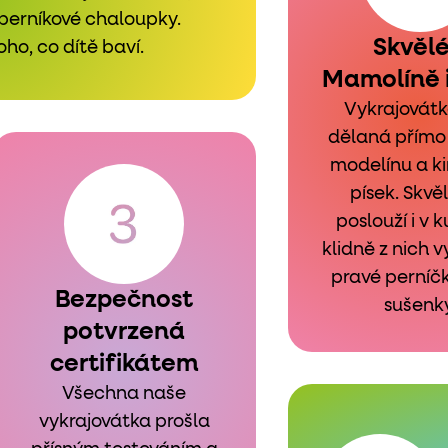
 perníkové chaloupky.
Skvělé
ho, co dítě baví.
Mamolíně i
Vykrajovátk
dělaná přímo 
modelínu a ki
písek. Skvě
poslouží i v 
klidně z nich v
pravé perníč
Bezpečnost
sušenky
potvrzená
certifikátem
Všechna naše
vykrajovátka prošla