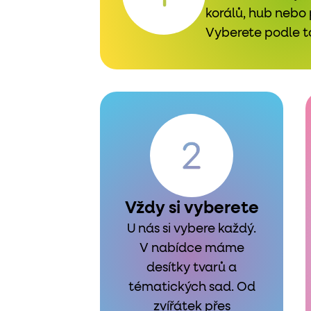
korálů, hub nebo
Vyberete podle to
Vždy si vyberete
U nás si vybere každý.
V nabídce máme
desítky tvarů a
tématických sad. Od
zvířátek přes