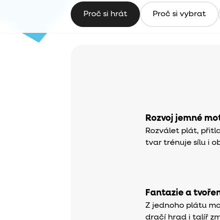
Proč si hrát
Proč si vybrat
Rozvoj jemné mot
Rozválet plát, přit
tvar trénuje sílu i 
Fantazie a tvořen
Z jednoho plátu mo
dračí hrad i talíř z