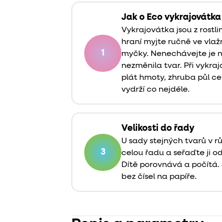
Jak o Eco vykrajovátk
Vykrajovátka jsou z rostli
hraní myjte ručně ve vla
1
myčky. Nenechávejte je na
nezměnila tvar. Při vykraj
plát hmoty, zhruba půl ce
vydrží co nejdéle.
Velikosti do řady
U sady stejných tvarů v r
3
celou řadu a seřaďte ji o
Dítě porovnává a počítá.
bez čísel na papíře.