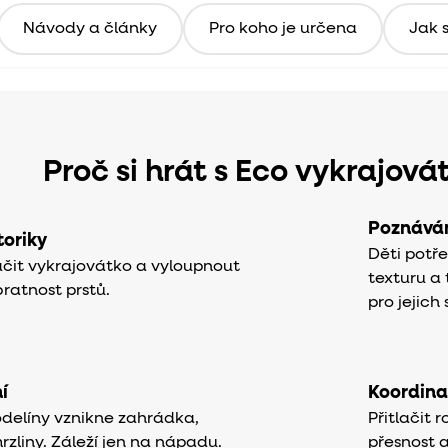
Návody a články
Pro koho je určena
Jak s
Proč si hrát s Eco vykrajová
Poznáván
oriky
Děti potře
lačit vykrajovátko a vyloupnout
texturu a 
obratnost prstů.
pro jejich
í
Koordina
delíny vznikne zahrádka,
Přitlačit
mrzliny. Záleží jen na nápadu.
přesnost a