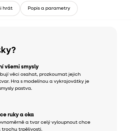
i hrát
Popis a parametry
tky?
í všemi smysly
bují věci osahat, prozkoumat jejich
tvar. Hra s modelínou a vykrajovátky je
 smysly pastva.
ce ruky a oka
 rovnoměrně a tvar celý vyloupnout chce
 trochu trpělivosti.