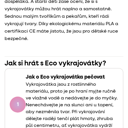
dospěláka. A starší děti zase ocení, že si s
vykrajovátky můžou hrát naplno a samostatně.
Sednou malým tvořílkům a pekařům, kteří rádi
vykrajují tvary.
Díky ekologickému materiálu PLA a
certifikaci CE máte jistotu, že jsou pro dětské ruce
bezpečné.
Jak si hrát s Eco vykrajovátky?
Jak o Eco vykrajovátka pečovat
Vykrajovátka jsou z rostlinného
materiálu, proto je po hraní myjte ručně
ve vlažné vodě a nedávejte je do myčky.
1
Nenechávejte je na slunci ani u topení,
aby nezměnila tvar. Při vykrajování
dělejte raději tenčí plát hmoty, zhruba
půl centimetru, ať vykrajovátka vydrží