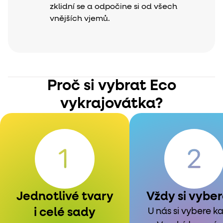
zklidní se a odpočine si od všech
vnějších vjemů.
Proč si vybrat Eco
vykrajovátka?
Jednotlivé tvary
Vždy si vybe
i celé sady
U nás si vybere k