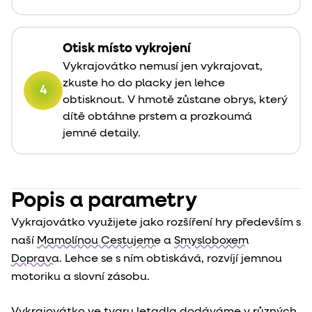
Otisk místo vykrojení
Vykrajovátko nemusí jen vykrajovat,
zkuste ho do placky jen lehce
4
obtisknout. V hmotě zůstane obrys, který
dítě obtáhne prstem a prozkoumá
jemné detaily.
Popis a parametry
Vykrajovátko využijete jako rozšíření hry především s
naší
Mamolínou Cestujeme
a
Smysloboxem
Doprava
. Lehce se s ním obtiskává, rozvíjí jemnou
motoriku a slovní zásobu.
Vykrajovátko ve tvaru letadla dodáváme v různých