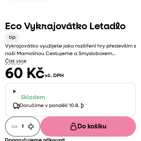
Eco Vykrajovátko Letadlo
tip
Vykrajovátko využijete jako rozšíření hry především s
naší
Mamolínou Cestujeme
a
Smysloboxem
Doprava
Číst více
. Lehce se s ním obtiskává, rozvíjí jemnou
motoriku a slovní zásobu.
60 Kč
vč. DPH
Skladem
Doručíme v pondělí 10.8.
Do košíku
Doporučujeme přikoupit