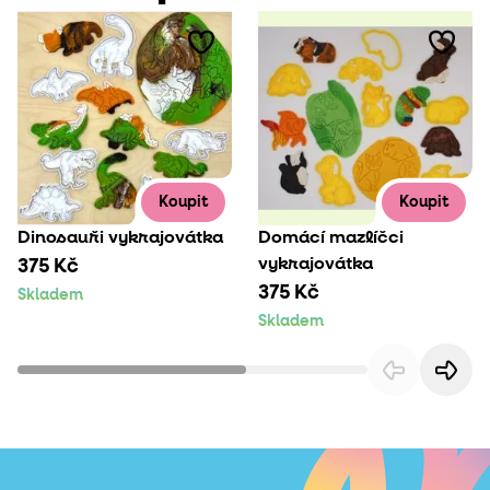
Koupit
Koupit
Dinosauři vykrajovátka
Domácí mazlíčci
vykrajovátka
375 Kč
375 Kč
Skladem
Skladem