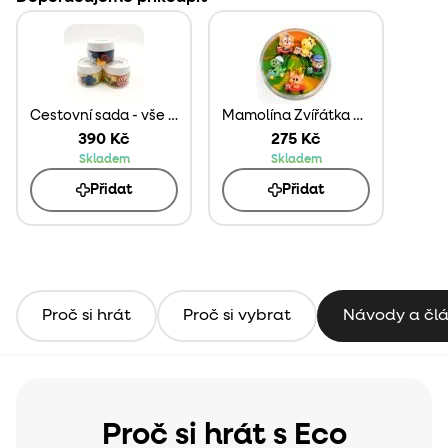
Cestovní sada - vše v jednom na vaše výlety
Mamolína Zvířátka na cestě
390 Kč
275 Kč
Skladem
Skladem
Přidat
Přidat
Proč si hrát
Proč si vybrat
Návody a čl
Proč si hrát s Eco