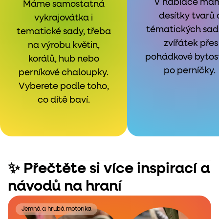
V nabídce má
Máme samostatná
desítky tvarů 
vykrajovátka i
tématických sad
tematické sady, třeba
zvířátek přes
na výrobu květin,
pohádkové bytost
korálů, hub nebo
po perníčky.
perníkové chaloupky.
Vyberete podle toho,
co dítě baví.
✨ Přečtěte si více inspirací a
návodů na hraní
Jemná a hrubá motorika