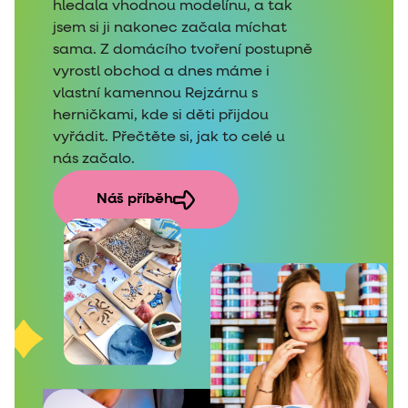
hledala vhodnou modelínu, a tak
jsem si ji nakonec začala míchat
sama. Z domácího tvoření postupně
vyrostl obchod a dnes máme i
vlastní kamennou Rejzárnu s
herničkami, kde si děti přijdou
vyřádit. Přečtěte si, jak to celé u
nás začalo.
Náš příběh