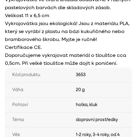
pastelových barvách dle skladových zásob.
Velikost 11 x 6,5 cm
Vykrajovátka jsou ekologická! Jsou z materiálu PLA,
který se vyrábí z plastu na bázi kukuřičného nebo
bramborového škrobu. Myjte je ručně!
Certifikace CE.
Doporučujeme vykrajovat materiál o tloušťce cca
0,5cm. Při velké tloušťce může dojít k poničení.
Kód produktu
3653
Váha
20 g
Pohlaví
holka
,
kluk
Téma
dopravní prostředky
Věk
1-2 roky
,
3-4 roky
,
od 4