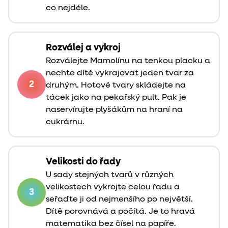
co nejdéle.
Rozválej a vykroj
Rozválejte Mamolínu na tenkou placku a
nechte dítě vykrajovat jeden tvar za
2
druhým. Hotové tvary skládejte na
tácek jako na pekařský pult. Pak je
naservírujte plyšákům na hraní na
cukrárnu.
Velikosti do řady
U sady stejných tvarů v různých
velikostech vykrojte celou řadu a
3
seřaďte ji od nejmenšího po největší.
Dítě porovnává a počítá. Je to hravá
matematika bez čísel na papíře.