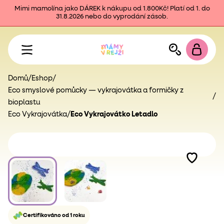
Mimi mamolína jako DÁREK k nákupu od 1.800Kč! Platí od 1. do
31.8.2026 nebo do vyprodání zásob.
Domů
/
Eshop
/
Eco smyslové pomůcky — vykrajovátka a formičky z
/
bioplastu
Eco Vykrajovátka
/
Eco Vykrajovátko Letadlo
Certifikováno od 1 roku