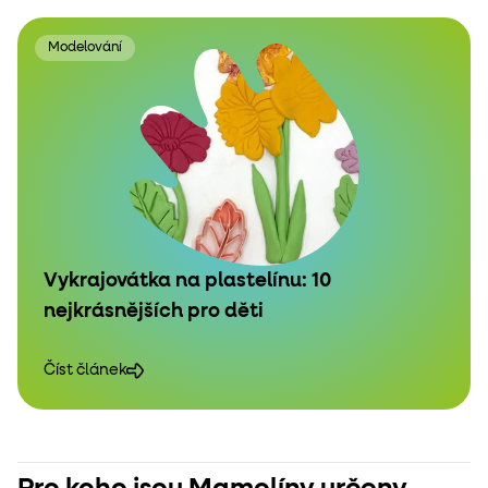
Modelování
Vykrajovátka na plastelínu: 10
nejkrásnějších pro děti
Číst článek