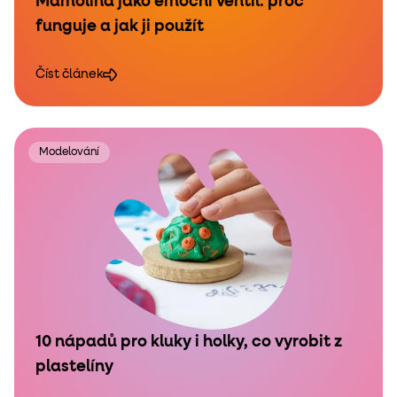
Mamolína jako emoční ventil: proč
funguje a jak ji použít
Číst článek
Modelování
10 nápadů pro kluky i holky, co vyrobit z
plastelíny