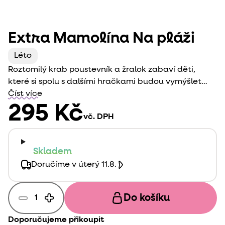
Extra Mamolína Na pláži
Léto
Roztomilý krab poustevník a žralok zabaví děti,
které si spolu s dalšími hračkami budou vymýšlet
příběhy a tvořit prostředí z naší úžasné domácí
Číst více
Mamolíny.
295 Kč
vč. DPH
Skladem
Doručíme v úterý 11.8.
Do košíku
Doporučujeme přikoupit