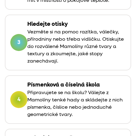
mít v místnosti o pokojové teplotě.
Hledejte otisky
Vezměte si na pomoc razítka, válečky,
přírodniny nebo třeba vidličku. Otiskujte
3
do rozválené Mamolíny různé tvary a
textury a zkoumejte, jaké stopy
zanechávají.
Písmenková a číselná škola
Připravujete se na školu? Válejte z
4
Mamolíny tenké hady a skládejte z nich
písmenka, číslice nebo jednoduché
geometrické tvary.