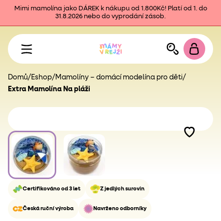
Mimi mamolína jako DÁREK k nákupu od 1.800Kč! Platí od 1. do
31.8.2026 nebo do vyprodání zásob.
Domů
/
Eshop
/
Mamolíny – domácí modelína pro děti
/
Extra Mamolína Na pláži
Certifikováno od 3 let
Z jedlých surovin
Česká ruční výroba
Navrženo odborníky