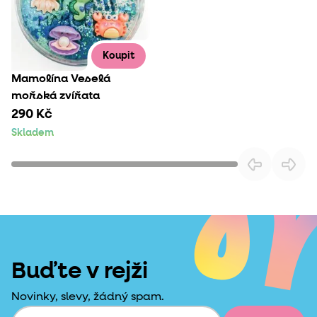
Koupit
Mamolína Veselá
mořská zvířata
290 Kč
Skladem
Buďte v rejži
Novinky, slevy, žádný spam.