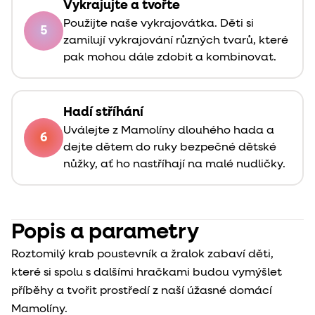
Vykrajujte a tvořte
Použijte naše vykrajovátka. Děti si
5
zamilují vykrajování různých tvarů, které
pak mohou dále zdobit a kombinovat.
Hadí stříhání
Uválejte z Mamolíny dlouhého hada a
6
dejte dětem do ruky bezpečné dětské
nůžky, ať ho nastříhají na malé nudličky.
Popis a parametry
Roztomilý krab poustevník a žralok zabaví děti,
které si spolu s dalšími hračkami budou vymýšlet
příběhy a tvořit prostředí z naší úžasné domácí
Mamolíny.