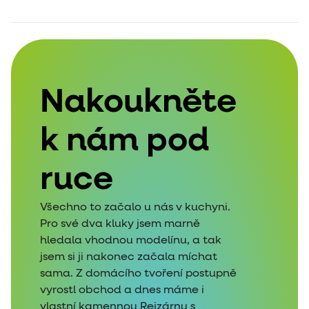
Nakoukněte
k nám pod
ruce
Všechno to začalo u nás v kuchyni.
Pro své dva kluky jsem marně
hledala vhodnou modelínu, a tak
jsem si ji nakonec začala míchat
sama. Z domácího tvoření postupně
vyrostl obchod a dnes máme i
vlastní kamennou Rejzárnu s