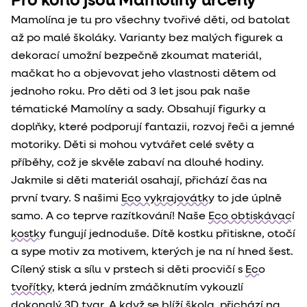
Pro koho jsou Mamolíny určeny
Mamolína je tu pro všechny tvořivé děti, od batolat
až po malé školáky. Varianty bez malých figurek a
dekorací umožní bezpečně zkoumat materiál,
mačkat ho a objevovat jeho vlastnosti dětem od
jednoho roku. Pro děti od 3 let jsou pak naše
tématické Mamolíny a sady. Obsahují figurky a
doplňky, které podporují fantazii, rozvoj řeči a jemné
motoriky. Děti si mohou vytvářet celé světy a
příběhy, což je skvěle zabaví na dlouhé hodiny.
Jakmile si děti materiál osahají, přichází čas na
první tvary. S našimi
Eco vykrajovátky
to jde úplně
samo. A co teprve razítkování! Naše
Eco obtiskávací
kostky
fungují jednoduše. Dítě kostku přitiskne, otočí
a sype motiv za motivem, kterých je na ní hned šest.
Cílený stisk a sílu v prstech si děti procvičí s
Eco
tvořítky
, která jedním zmáčknutím vykouzlí
dokonalý 3D tvar. A když se blíží škola, přichází na