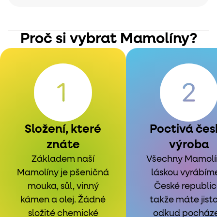
Proč si vybrat Mamolíny?
Složení, které
Poctivá čes
znáte
výroba
Základem naší
Všechny Mamolí
Mamolíny je pšeničná
láskou vyrábím
mouka, sůl, vinný
České republic
kámen a olej. Žádné
takže máte jisto
složité chemické
odkud pocházej