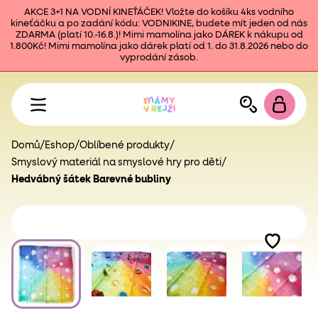
AKCE 3+1 NA VODNÍ KINEŤÁČEK! Vložte do košíku 4ks vodního
kineťáčku a po zadání kódu: VODNIKINE, budete mít jeden od nás
ZDARMA (platí 10.-16.8.)! Mimi mamolína jako DÁREK k nákupu od
1.800Kč! Mimi mamolína jako dárek platí od 1. do 31.8.2026 nebo do
vyprodání zásob.
Domů
/
Eshop
/
Oblíbené produkty
/
Smyslový materiál na smyslové hry pro děti
/
Hedvábný šátek Barevné bubliny