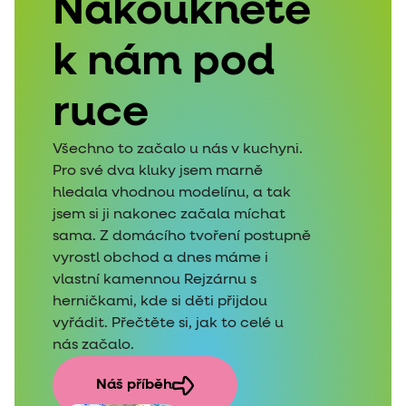
Nakoukněte
k nám pod
ruce
Všechno to začalo u nás v kuchyni.
Pro své dva kluky jsem marně
hledala vhodnou modelínu, a tak
jsem si ji nakonec začala míchat
sama. Z domácího tvoření postupně
vyrostl obchod a dnes máme i
vlastní kamennou Rejzárnu s
herničkami, kde si děti přijdou
vyřádit. Přečtěte si, jak to celé u
nás začalo.
Náš příběh