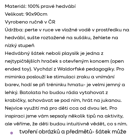
Materiál: 100% pravé hedvábí
Velikost: 90x90cm
Vyrobeno ručně v ČR
Údržba: perte v ruce ve vlažné vodě v prostředku na
hedvábí, sušte roztažené na sušáku, žehlete na
nízký stupeň
Hedvábný šátek neboli playsilk je jedna z
nejtypičtějších hraček s otevřeným koncem (open
ended toy). Vychází z Waldorfské pedagogiky. Pro
miminka poslouží ke stimulaci zraku a vnímání
barev, hodí se při tréninku hmatu- je velmi jemný a
lehký. Batolata ho budou ráda vytahovat z
krabičky, schovávat se pod ním, hrát na jukanou.
Nejvíce využití má pro děti cca od dvou let. Pro
inspiraci jsme vám sepsaly několik tipů na aktivity,
ale věříme, že děti budou intuitivně vědět, co s ním.
tvoření obrázků a předmětů- šátek může