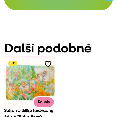
Další podobné
TIP
Koupit
Sarah´s Silks hedvábný
šátek "Pohádková