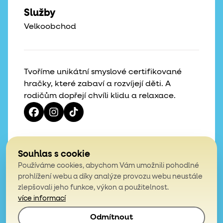
Služby
Velkoobchod
Tvoříme unikátní smyslové certifikované
hračky, které zabaví a rozvíjejí děti. A
rodičům dopřejí chvíli klidu a relaxace.
Vaše hvězdičky, naše motivace
Souhlas s cookie
Používáme cookies, abychom Vám umožnili pohodlné
4,9
prohlížení webu a díky analýze provozu webu neustále
zlepšovali jeho funkce, výkon a použitelnost.
z celkem 200 hodnocení
více informací
Odmítnout
© 2026, Mámy v rejži. Všechna práva vyhrazena.