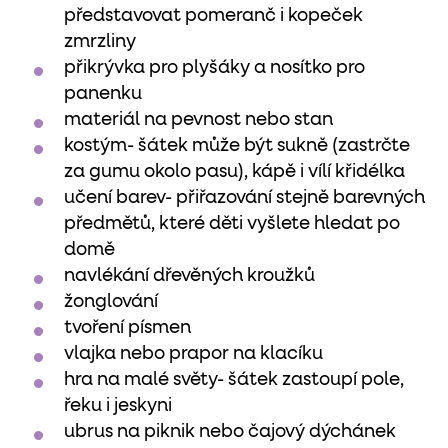
představovat pomeranč i kopeček
zmrzliny
přikrývka pro plyšáky a nosítko pro
panenku
materiál na pevnost nebo stan
kostým- šátek může být sukně (zastrčte
za gumu okolo pasu), kápě i vílí křidélka
učení barev- přiřazování stejně barevných
předmětů, které děti vyšlete hledat po
domě
navlékání dřevěných kroužků
žonglování
tvoření písmen
vlajka nebo prapor na klacíku
hra na malé světy- šátek zastoupí pole,
řeku i jeskyni
ubrus na piknik nebo čajový dýchánek