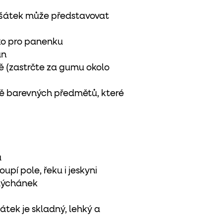
 šátek může představovat
tko pro panenku
an
ě (zastrčte za gumu okolo
jně barevných předmětů, které
u
upí pole, řeku i jeskyni
 dýchánek
átek je skladný, lehký a