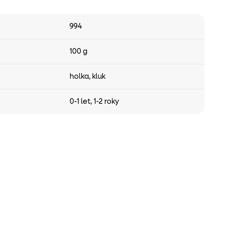
994
100 g
holka
,
kluk
0-1 let
,
1-2 roky