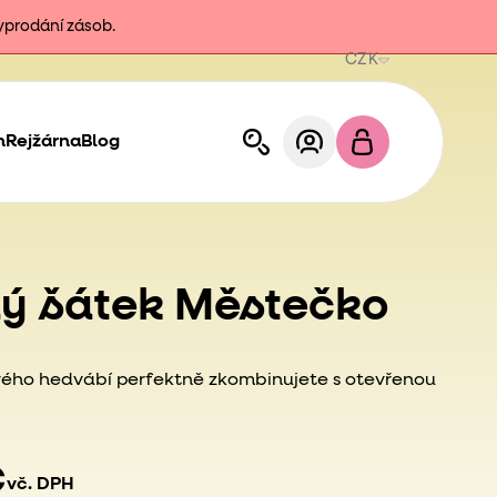
vyprodání zásob.
CZK
h
Rejžárna
Blog
ý šátek Městečko
avého hedvábí perfektně zkombinujete s otevřenou
č
vč. DPH