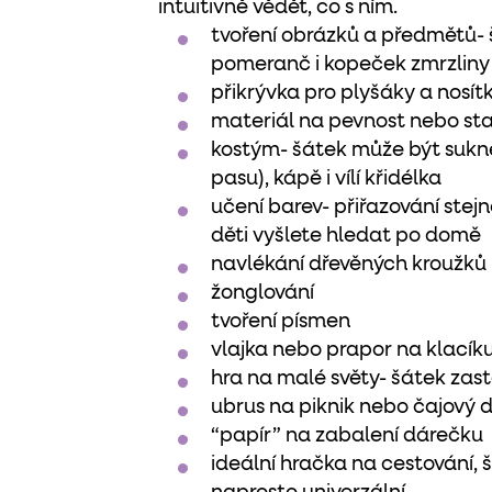
intuitivně vědět, co s ním.
tvoření obrázků a předmětů-
pomeranč i kopeček zmrzliny
přikrývka pro plyšáky a nosí
materiál na pevnost nebo st
kostým- šátek může být sukn
pasu), kápě i vílí křidélka
učení barev- přiřazování ste
děti vyšlete hledat po domě
navlékání dřevěných kroužků
žonglování
tvoření písmen
vlajka nebo prapor na klacík
hra na malé světy- šátek zasto
ubrus na piknik nebo čajový
“papír” na zabalení dárečku
ideální hračka na cestování, š