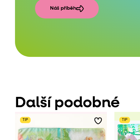
Náš příběh
Další podobné
TIP
TIP