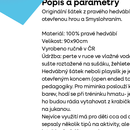
Popis a parametry
Originální šátek z pravého hedváb
otevřenou hrou a Smyslohraním.
Materiál: 100% pravé hedvábí
Velikost: 90x90cm
Vyrobeno ručně v ČR
Údržba: perte v ruce ve vlažné vod
sušte roztažené na sušáku, žehlete
Hedvábný šátek neboli playsilk je je
otevřeným koncem (open ended toy
pedagogiky. Pro miminka poslouží k
barev, hodí se při tréninku hmatu- 
ho budou ráda vytahovat z krabičky
na jukanou.
Nejvíce využití má pro děti cca od
sepsaly několik tipů na aktivity, al