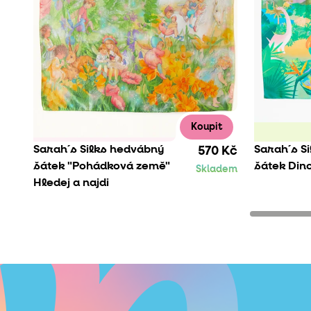
Koupit
Sarah´s Silks hedvábný
Sarah´s S
570 Kč
šátek "Pohádková země"
šátek Din
Skladem
Hledej a najdi