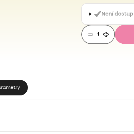
Není dostu
arametry