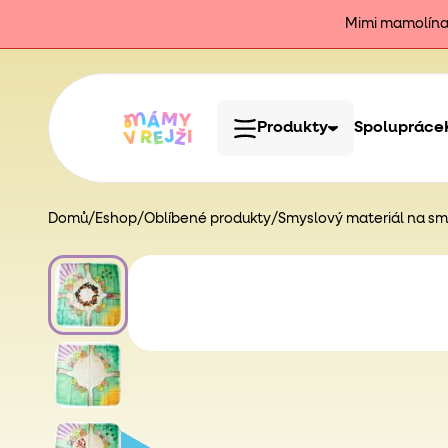
Mimi mamolína j
Produkty
Spolupráce
Domů
/
Eshop
/
Oblíbené produkty
/
Smyslový materiál na smy