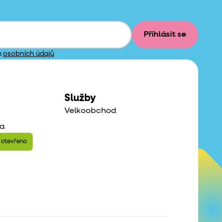
Přihlásit se
m
osobních údajů
Služby
Velkoobchod
a
 otevřeno