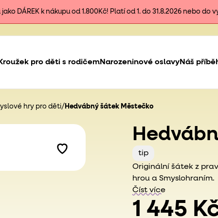
ako DÁREK k nákupu od 1.800Kč! Platí od 1. do 31.8.2026 nebo do 
Kroužek pro děti s rodičem
Narozeninové oslavy
Náš příbě
slové hry pro děti
/
Hedvábný šátek Městečko
Hedvábn
tip
Originální šátek z pr
hrou a Smyslohraním.
Číst více
1 445 K