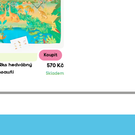
Koupit
ilks hedvábný
570 Kč
osauři
Skladem