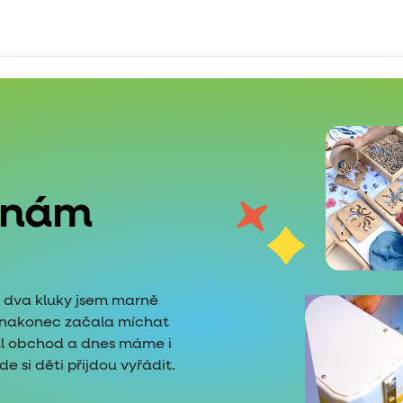
 nám
é dva kluky jsem marně
i nakonec začala míchat
tl obchod a dnes máme i
 si děti přijdou vyřádit.