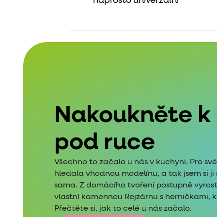
naprosto univerzální
Nakoukněte k
pod ruce
Všechno to začalo u nás v kuchyni. Pro sv
hledala vhodnou modelínu, a tak jsem si j
sama. Z domácího tvoření postupně vyros
vlastní kamennou Rejzárnu s herničkami, kde
Přečtěte si, jak to celé u nás začalo.