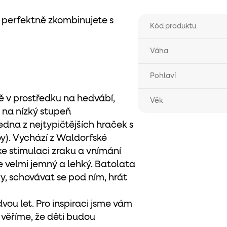
í perfektně zkombinujete s
Kód produktu
Váha
Pohlaví
ě v prostředku na hedvábí,
Věk
 na nízký stupeň
dna z nejtypičtějších hraček s
). Vychází z Waldorfské
e stimulaci zraku a vnímání
je velmi jemný a lehký. Batolata
, schovávat se pod ním, hrát
 dvou let. Pro inspiraci jsme vám
e věříme, že děti budou