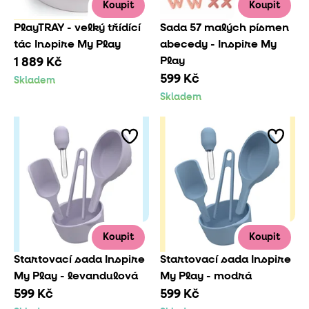
Koupit
Koupit
PlayTRAY - velký třídící
Sada 57 malých písmen
tác Inspire My Play
abecedy - Inspire My
Play
1 889 Kč
599 Kč
Skladem
Skladem
Koupit
Koupit
Startovací sada Inspire
Startovací sada Inspire
My Play - levandulová
My Play - modrá
599 Kč
599 Kč