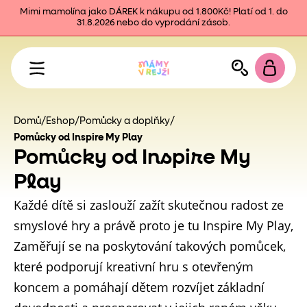
Mimi mamolína jako DÁREK k nákupu od 1.800Kč! Platí od 1. do
31.8.2026 nebo do vyprodání zásob.
Domů
/
Eshop
/
Pomůcky a doplňky
/
Pomůcky od Inspire My Play
Pomůcky od Inspire My
Play
Každé dítě si zaslouží zažít skutečnou radost ze
smyslové hry a právě proto je tu Inspire My Play,
Zaměřují se na poskytování takových pomůcek,
které podporují kreativní hru s otevřeným
koncem a pomáhají dětem rozvíjet základní