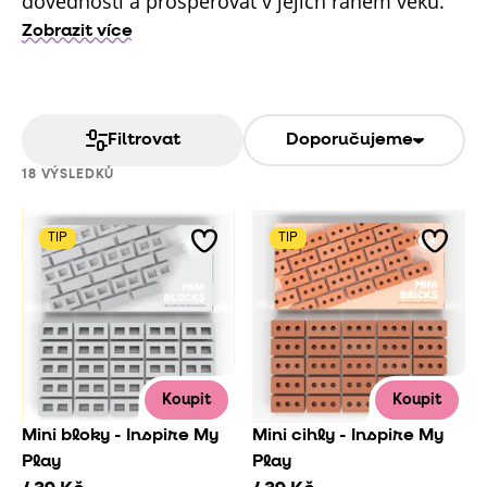
dovednosti a prosperovat v jejich raném věku.
Zobrazit více
Filtrovat
Doporučujeme
18 VÝSLEDKŮ
TIP
TIP
Koupit
Koupit
Mini bloky - Inspire My
Mini cihly - Inspire My
Play
Play