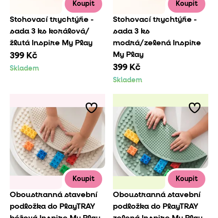
Koupit
Koupit
Stohovací trychtýře -
Stohovací trychtýře -
sada 3 ks korálová/
sada 3 ks
žlutá Inspire My Play
modrá/zelená Inspire
My Play
399 Kč
399 Kč
Skladem
Skladem
Koupit
Koupit
Oboustranná stavební
Oboustranná stavební
podložka do PlayTRAY
podložka do PlayTRAY