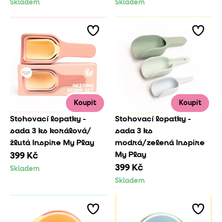
Skladem
Skladem
Koupit
Koupit
Stohovací lopatky -
Stohovací lopatky -
sada 3 ks korálová/
sada 3 ks
žlutá Inspire My Play
modrá/zelená Inspire
My Play
399 Kč
399 Kč
Skladem
Skladem