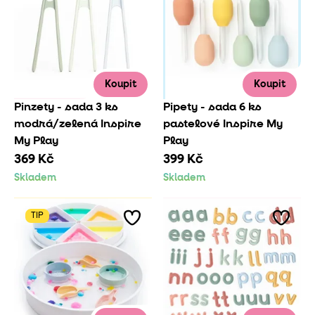
Koupit
Koupit
Pinzety - sada 3 ks
Pipety - sada 6 ks
modrá/zelená Inspire
pastelové Inspire My
My Play
Play
369 Kč
399 Kč
Skladem
Skladem
TIP