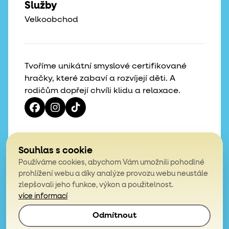
Služby
Velkoobchod
Tvoříme unikátní smyslové certifikované
hračky, které zabaví a rozvíjejí děti. A
rodičům dopřejí chvíli klidu a relaxace.
Vaše hvězdičky, naše motivace
Souhlas s cookie
Používáme cookies, abychom Vám umožnili pohodlné
4,9
prohlížení webu a díky analýze provozu webu neustále
zlepšovali jeho funkce, výkon a použitelnost.
z celkem 200 hodnocení
více informací
Odmítnout
© 2026, Mámy v rejži. Všechna práva vyhrazena.
Obchodní podmínky