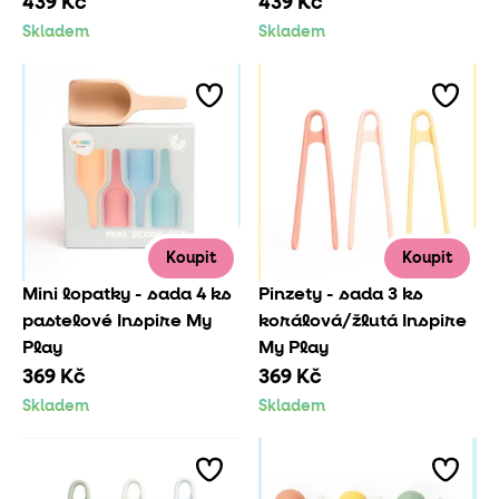
439 Kč
439 Kč
Skladem
Skladem
Koupit
Koupit
Mini lopatky - sada 4 ks
Pinzety - sada 3 ks
pastelové Inspire My
korálová/žlutá Inspire
Play
My Play
369 Kč
369 Kč
Skladem
Skladem