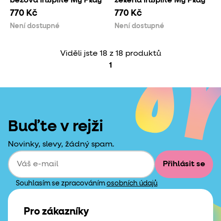
béžová Inspire My Play
zelená Inspire My Play
770 Kč
770 Kč
Není dostupné
Není dostupné
Viděli jste 18 z 18 produktů
1
Buďte v rejži
Novinky, slevy, žádný spam.
Přihlásit se
Souhlasím se zpracováním
osobních údajů
Pro zákazníky