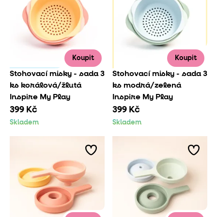
Koupit
Koupit
Stohovací misky - sada 3
Stohovací misky - sada 3
ks korálová/žlutá
ks modrá/zelená
Inspire My Play
Inspire My Play
399 Kč
399 Kč
Skladem
Skladem