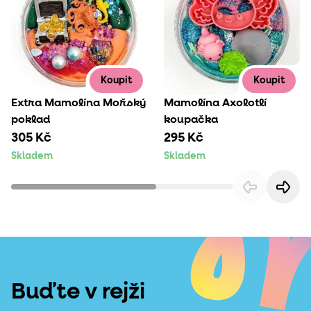
Koupit
Koupit
Extra Mamolína Mořský
Mamolína Axolotlí
poklad
koupačka
305 Kč
295 Kč
Skladem
Skladem
Buďte v rejži