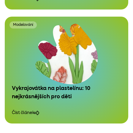
Modelování
Vykrajovátka na plastelínu: 10
nejkrásnějších pro děti
Číst článek