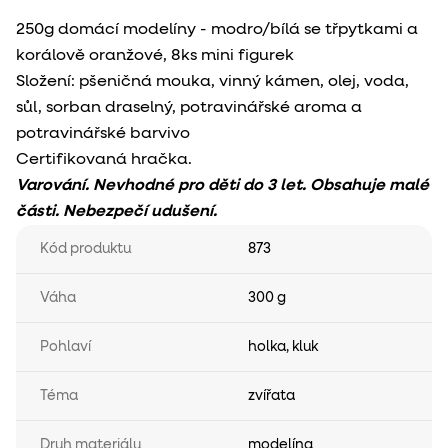
250g domácí modelíny - modro/bílá se třpytkami a
korálově oranžové, 8ks mini figurek
Složení: pšeničná mouka, vinný kámen, olej, voda,
sůl, sorban draselný, potravinářské aroma a
potravinářské barvivo
Certifikovaná hračka.
Varování. Nevhodné pro děti do 3 let. Obsahuje malé
části. Nebezpečí udušení.
Kód produktu
873
Váha
300 g
Pohlaví
holka
,
kluk
Téma
zvířata
Druh materiálu
modelína