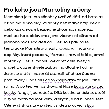
Pro koho jsou Mamolíny určeny
Mamolína je tu pro všechny tvořivé děti, od batolat
až po malé školáky. Varianty bez malých figurek a
dekorací umožní bezpečně zkoumat materiál,
mačkat ho a objevovat jeho vlastnosti dětem od
jednoho roku. Pro děti od 3 let jsou pak naše
tématické Mamolíny a sady. Obsahují figurky a
doplňky, které podporují fantazii, rozvoj řeči a jemné
motoriky. Děti si mohou vytvářet celé světy a
příběhy, což je skvěle zabaví na dlouhé hodiny.
Jakmile si děti materiál osahají, přichází čas na
první tvary. S našimi
Eco vykrajovátky
to jde úplně
samo. A co teprve razítkování! Naše
Eco obtiskávací
kostky
fungují jednoduše. Dítě kostku přitiskne, otočí
a sype motiv za motivem, kterých je na ní hned šest.
Cílený stisk a sílu v prstech si děti procvičí s
Eco