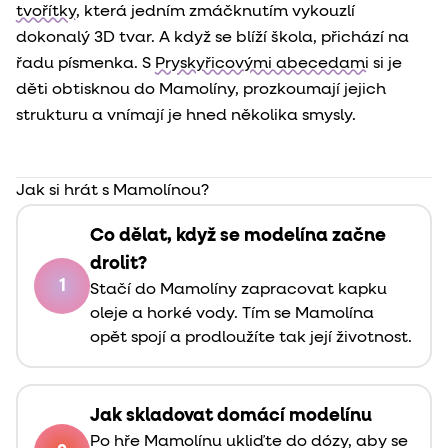
tvořítky
, která jedním zmáčknutím vykouzlí
dokonalý 3D tvar. A když se blíží škola, přichází na
řadu písmenka. S
Pryskyřicovými abecedami
si je
děti obtisknou do Mamolíny, prozkoumají jejich
strukturu a vnímají je hned několika smysly.
Jak si hrát s Mamolínou?
Co dělat, když se modelína začne
drolit?
1
Stačí do Mamolíny zapracovat kapku
oleje a horké vody. Tím se Mamolína
opět spojí a prodloužíte tak její životnost.
Jak skladovat domácí modelínu
Po hře Mamolínu ukliďte do dózy, aby se