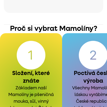
Proč si vybrat Mamolíny?
Složení, které
Poctivá čes
znáte
výroba
Základem naší
Všechny Mamolí
Mamolíny je pšeničná
láskou vyrábím
mouka, sůl, vinný
České republic