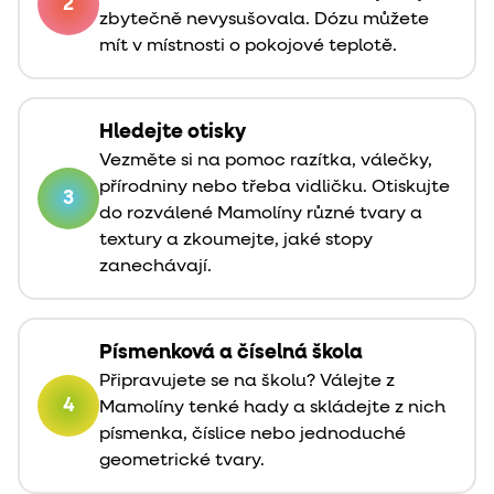
2
zbytečně nevysušovala. Dózu můžete
mít v místnosti o pokojové teplotě.
Hledejte otisky
Vezměte si na pomoc razítka, válečky,
přírodniny nebo třeba vidličku. Otiskujte
3
do rozválené Mamolíny různé tvary a
textury a zkoumejte, jaké stopy
zanechávají.
Písmenková a číselná škola
Připravujete se na školu? Válejte z
4
Mamolíny tenké hady a skládejte z nich
písmenka, číslice nebo jednoduché
geometrické tvary.