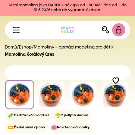
Mimi mamolína jako DÁREK k nákupu od 1.800Kč! Platí od 1. do
31.8.2026 nebo do vyprodání zásob.
Domů
/
Eshop
/
Mamolíny – domácí modelína pro děti
/
Mamolína Korálový útes
Certifikováno od 3 let
Z jedlých surovin
Česká ruční výroba
Navrženo odborníky