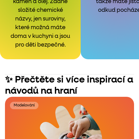
kámen a olej. Žádné
takže máte jisto
složité chemické
odkud pocházej
názvy, jen suroviny,
které možná máte
doma v kuchyni a jsou
pro děti bezpečné.
✨ Přečtěte si více inspirací a
návodů na hraní
Modelování