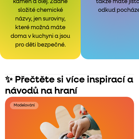
kámen a olej. Žádné
takže máte jisto
složité chemické
odkud pocházej
názvy, jen suroviny,
které možná máte
doma v kuchyni a jsou
pro děti bezpečné.
✨ Přečtěte si více inspirací a
návodů na hraní
Modelování