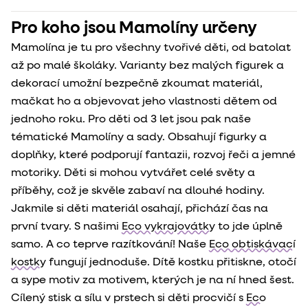
Pro koho jsou Mamolíny určeny
Mamolína je tu pro všechny tvořivé děti, od batolat
až po malé školáky. Varianty bez malých figurek a
dekorací umožní bezpečně zkoumat materiál,
mačkat ho a objevovat jeho vlastnosti dětem od
jednoho roku. Pro děti od 3 let jsou pak naše
tématické Mamolíny a sady. Obsahují figurky a
doplňky, které podporují fantazii, rozvoj řeči a jemné
motoriky. Děti si mohou vytvářet celé světy a
příběhy, což je skvěle zabaví na dlouhé hodiny.
Jakmile si děti materiál osahají, přichází čas na
první tvary. S našimi
Eco vykrajovátky
to jde úplně
samo. A co teprve razítkování! Naše
Eco obtiskávací
kostky
fungují jednoduše. Dítě kostku přitiskne, otočí
a sype motiv za motivem, kterých je na ní hned šest.
Cílený stisk a sílu v prstech si děti procvičí s
Eco