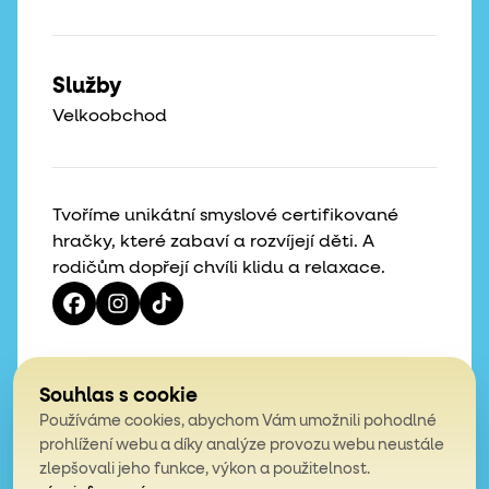
Služby
Velkoobchod
Tvoříme unikátní smyslové certifikované
hračky, které zabaví a rozvíjejí děti. A
rodičům dopřejí chvíli klidu a relaxace.
Vaše hvězdičky, naše motivace
Souhlas s cookie
Používáme cookies, abychom Vám umožnili pohodlné
4,9
prohlížení webu a díky analýze provozu webu neustále
zlepšovali jeho funkce, výkon a použitelnost.
z celkem 200 hodnocení