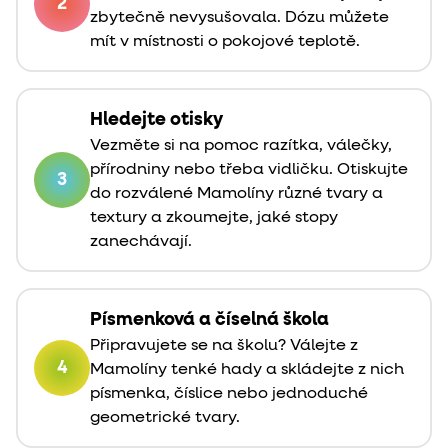
2
zbytečně nevysušovala. Dózu můžete
mít v místnosti o pokojové teplotě.
Hledejte otisky
Vezměte si na pomoc razítka, válečky,
přírodniny nebo třeba vidličku. Otiskujte
3
do rozválené Mamolíny různé tvary a
textury a zkoumejte, jaké stopy
zanechávají.
Písmenková a číselná škola
Připravujete se na školu? Válejte z
4
Mamolíny tenké hady a skládejte z nich
písmenka, číslice nebo jednoduché
geometrické tvary.