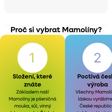
Proč si vybrat Mamolíny?
Složení, které
Poctivá čes
znáte
výroba
Základem naší
Všechny Mamolí
Mamolíny je pšeničná
láskou vyrábím
mouka, sůl, vinný
České republic