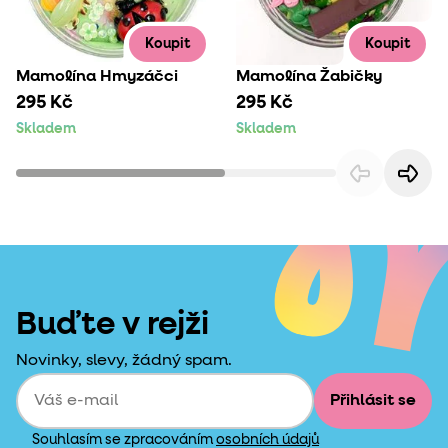
Koupit
Koupit
Mamolína Hmyzáčci
Mamolína Žabičky
295 Kč
295 Kč
Skladem
Skladem
Buďte v rejži
Novinky, slevy, žádný spam.
Přihlásit se
Souhlasím se zpracováním
osobních údajů