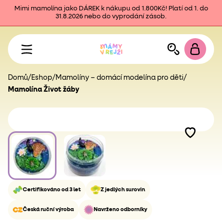
Mimi mamolína jako DÁREK k nákupu od 1.800Kč! Platí od 1. do
31.8.2026 nebo do vyprodání zásob.
Domů
/
Eshop
/
Mamolíny – domácí modelína pro děti
/
Mamolína Život žáby
Certifikováno od 3 let
Z jedlých surovin
Česká ruční výroba
Navrženo odborníky