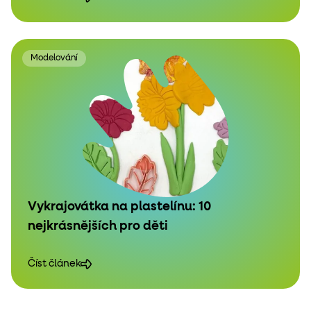
Modelování
Vykrajovátka na plastelínu: 10
nejkrásnějších pro děti
Číst článek