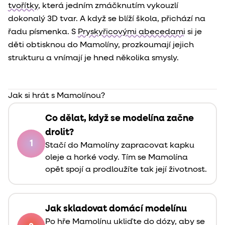
tvořítky
, která jedním zmáčknutím vykouzlí
dokonalý 3D tvar. A když se blíží škola, přichází na
řadu písmenka. S
Pryskyřicovými abecedami
si je
děti obtisknou do Mamolíny, prozkoumají jejich
strukturu a vnímají je hned několika smysly.
Jak si hrát s Mamolínou?
Co dělat, když se modelína začne
drolit?
1
Stačí do Mamolíny zapracovat kapku
oleje a horké vody. Tím se Mamolína
opět spojí a prodloužíte tak její životnost.
Jak skladovat domácí modelínu
Po hře Mamolínu ukliďte do dózy, aby se