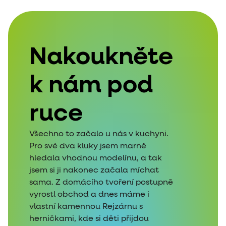
Nakoukněte
k nám pod
ruce
Všechno to začalo u nás v kuchyni.
Pro své dva kluky jsem marně
hledala vhodnou modelínu, a tak
jsem si ji nakonec začala míchat
sama. Z domácího tvoření postupně
vyrostl obchod a dnes máme i
vlastní kamennou Rejzárnu s
herničkami, kde si děti přijdou