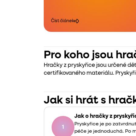
Číst článek
Pro koho jsou hra
Hračky z pryskyřice jsou určené dět
certifikovaného materiálu. Pryskyř
Jak si hrát s hrač
Jak o hračky z pryskyř
Pryskyřice je po zatvrdnu
1
péče je jednoduchá. Po