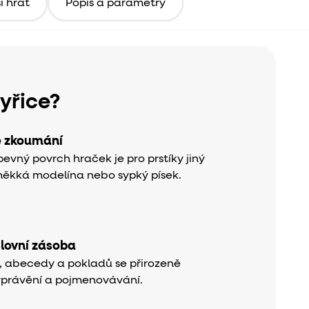
i hrát
Popis a parametry
kyřice?
é zkoumání
evný povrch hraček je pro prstíky jiný
měkká modelína nebo sypký písek.
slovní zásoba
k, abecedy a pokladů se přirozeně
yprávění a pojmenovávání.