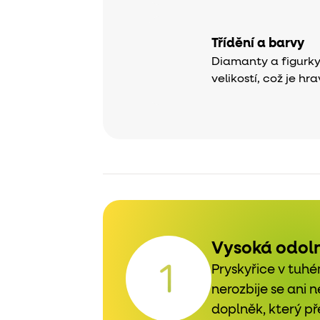
Třídění a barvy
Diamanty a figurky 
velikostí, což je hr
Vysoká odol
Pryskyřice v tuhé
nerozbije se ani 
doplněk, který pře