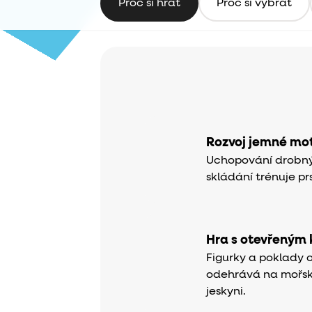
Proč si hrát
Proč si vybrat
Rozvoj jemné mot
Uchopování drobných
skládání trénuje pr
Hra s otevřeným
Figurky a poklady o
odehrává na mořs
jeskyni.