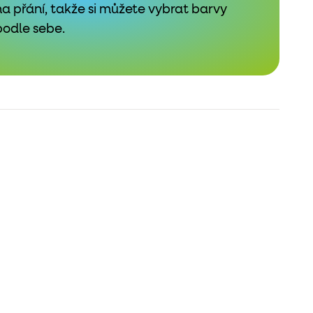
na přání, takže si můžete vybrat barvy
podle sebe.