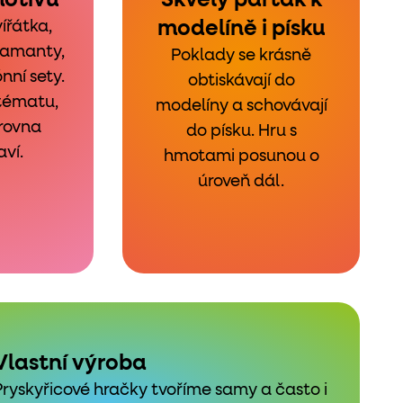
motivů
Skvělý parťák k
modelíně i písku
ířátka,
iamanty,
Poklady se krásně
nní sety.
obtiskávají do
 tématu,
modelíny a schovávají
zrovna
do písku. Hru s
aví.
hmotami posunou o
úroveň dál.
Vlastní výroba
Pryskyřicové hračky tvoříme samy a často i