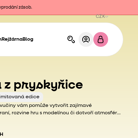
vyprodání zásob.
CZK
h
Rejžárna
Blog
 z pryskyřice
imitovaná edice
avučiny vám pomůže vytvořit zajímavé
aní, rozvine hru s modelínou či dotvoří atmosféru
Halloween.
PH