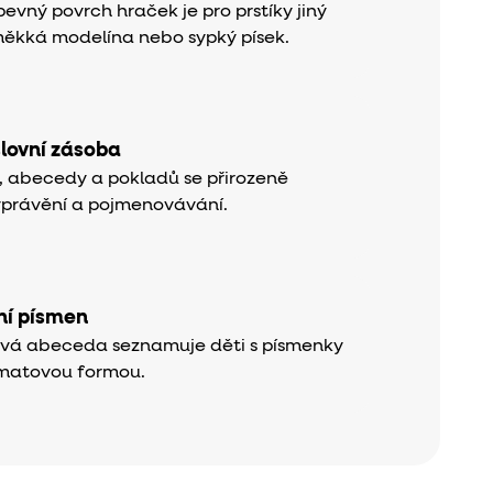
evný povrch hraček je pro prstíky jiný
měkká modelína nebo sypký písek.
slovní zásoba
k, abecedy a pokladů se přirozeně
yprávění a pojmenovávání.
í písmen
ová abeceda seznamuje děti s písmenky
matovou formou.