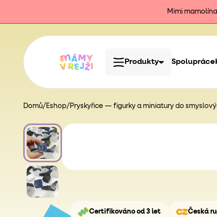
Mimi mamolína j
Produkty
Spolupráce
Domů
/
Eshop
/
Pryskyřice — figurky a miniatury do smyslov
Certifikováno od 3 let
Česká ru