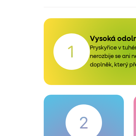
Vysoká odol
Pryskyřice v tuhé
nerozbije se ani 
doplněk, který pře