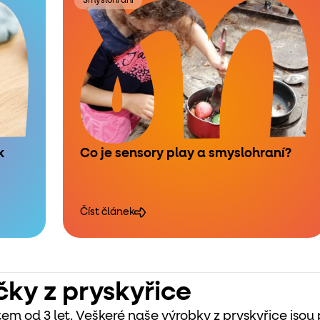
Smyslohraní
k
Co je sensory play a smyslohraní?
Číst článek
čky z pryskyřice
em od 3 let. Veškeré naše výrobky z pryskyřice jsou