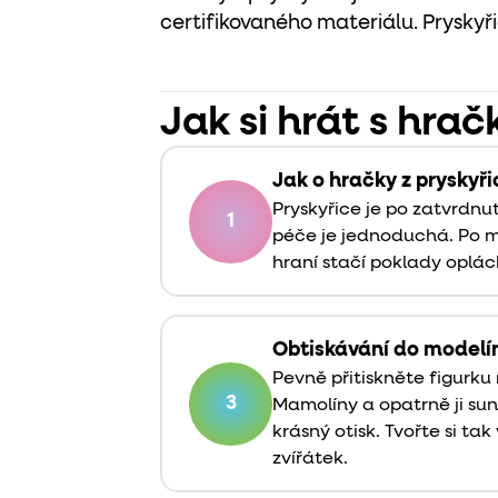
certifikovaného materiálu. Pryskyř
Jak si hrát s hrač
Jak o hračky z pryskyř
Pryskyřice je po zatvrdnu
1
péče je jednoduchá. Po
hraní stačí poklady oplác
Obtiskávání do modelí
Pevně přitiskněte figurku
3
Mamolíny a opatrně ji su
krásný otisk. Tvořte si ta
zvířátek.