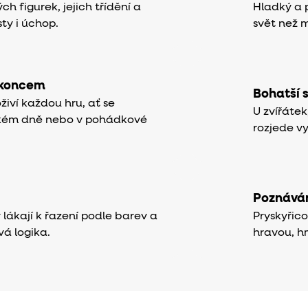
 figurek, jejich třídění a
Hladký a p
sty i úchop.
svět než 
 koncem
Bohatší 
živí každou hru, ať se
U zvířáte
kém dně nebo v pohádkové
rozjede v
Poznáván
lákají k řazení podle barev a
Pryskyřic
avá logika.
hravou, h