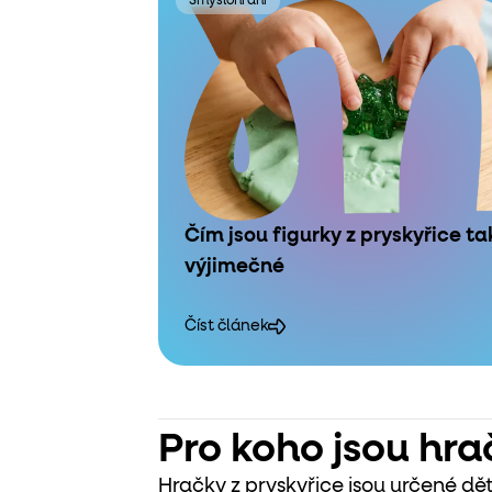
Smyslohraní
Čím jsou figurky z pryskyřice ta
výjimečné
Číst článek
Pro koho jsou hra
Hračky z pryskyřice jsou určené dět