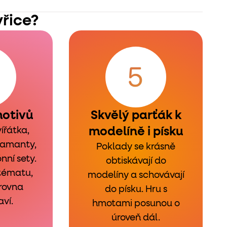
yřice?
motivů
Skvělý parťák k
modelíně i písku
ířátka,
iamanty,
Poklady se krásně
nní sety.
obtiskávají do
 tématu,
modelíny a schovávají
zrovna
do písku. Hru s
aví.
hmotami posunou o
úroveň dál.