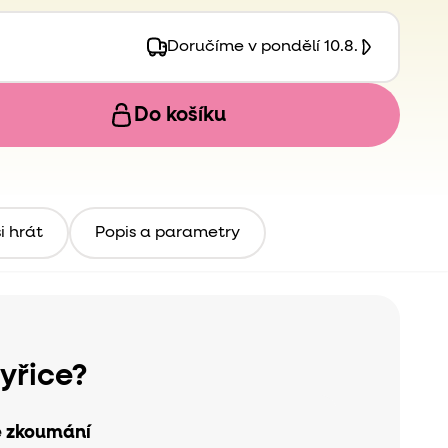
Doručíme v pondělí 10.8.
Do košíku
i hrát
Popis a parametry
kyřice?
é zkoumání