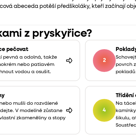
icová abeceda potěší předškoláky, kteří začínají ob
kami z pryskyřice?
ice pečovat
Poklady
tí pevná a odolná, takže
Schovejt
2
 mokrém nebo patlavém
povrch z
hnout vodou a osušit.
pokladů
ny
Tříděn
 nebo mušli do rozválené
Na táce
4
ndejte. V modelíně zůstane
kamínky,
k vlastní zkameněliny a stopy
šikulu, 
Soustřed