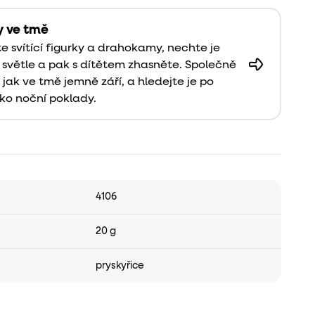
y ve tmě
te svítící figurky a drahokamy, nechte je
a světle a pak s dítětem zhasněte. Společně
, jak ve tmě jemně září, a hledejte je po
ako noční poklady.
4106
20 g
pryskyřice