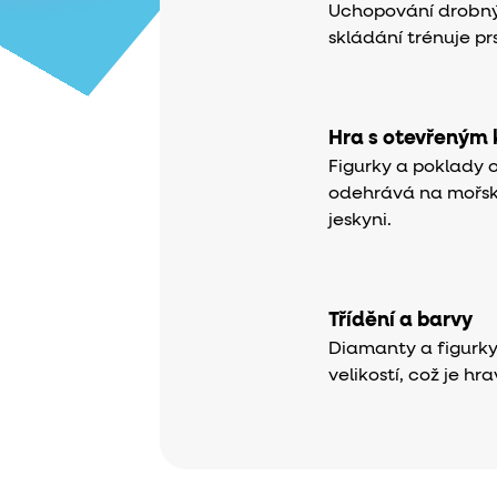
Uchopování drobných
skládání trénuje pr
Hra s otevřeným
Figurky a poklady o
odehrává na mořs
jeskyni.
Třídění a barvy
Diamanty a figurky 
velikostí, což je hr