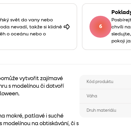
Poklad
ořský svět do vany nebo
Posbírej
6
voda nevadí, takže si klidně
chvíli n
běh o oceánu nebo o
sledujte
pokoji j
pomůže vytvořit zajímavé
Kód produktu
hru s modelínou či dotvoří
lloween.
Váha
Druh materiálu
na mokré, patlavé i suché
 s modelínou na obtiskávání, či s