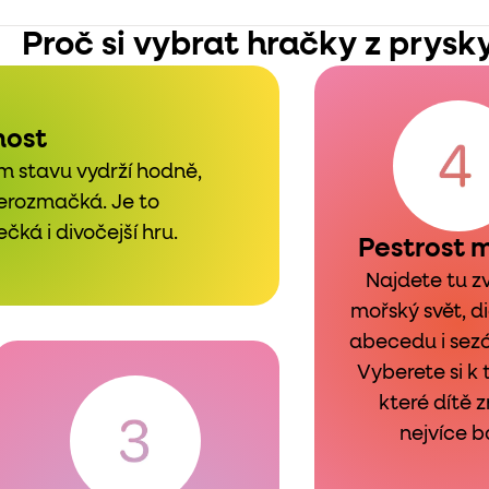
Proč si vybrat hračky z prysk
nost
m stavu vydrží hodně,
nerozmačká. Je to
čká i divočejší hru.
Pestrost 
Najdete tu zv
mořský svět, d
abecedu i sezó
Vyberete si k
které dítě 
nejvíce b