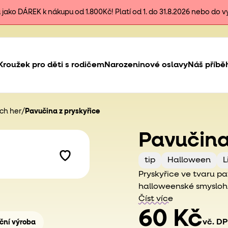
ako DÁREK k nákupu od 1.800Kč! Platí od 1. do 31.8.2026 nebo do 
Kroužek pro děti s rodičem
Narozeninové oslavy
Náš příbě
ých her
/
Pavučina z pryskyřice
Pavučina
tip
Halloween
L
Pryskyřice ve tvaru p
halloweenské smyslohr
domova na blížící se 
Číst více
60 Kč
vč. D
ční výroba