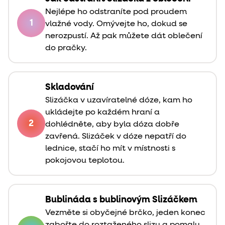
Nejlépe ho odstraníte pod proudem
1
vlažné vody. Omývejte ho, dokud se
nerozpustí. Až pak můžete dát oblečení
do pračky.
Skladování
Slizáčka v uzavíratelné dóze, kam ho
ukládejte po každém hraní a
2
dohlédněte, aby byla dóza dobře
zavřená. Slizáček v dóze nepatří do
lednice, stačí ho mít v místnosti s
pokojovou teplotou.
Bublináda s bublinovým Slizáčkem
Vezměte si obyčejné brčko, jeden konec
zabořte do roztaženého slizu a pomalu