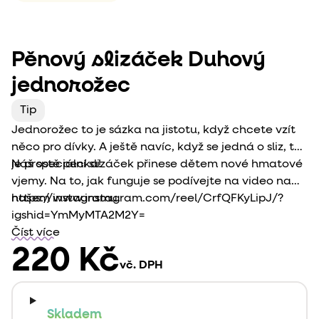
Pěnový slizáček Duhový
jednorožec
Tip
Jednorožec to je sázka na jistotu, když chcete vzít
něco pro dívky. A ještě navíc, když se jedná o sliz, to
je prostě pecka!
Náš speciální slizáček přinese dětem nové hmatové
vjemy. Na to, jak funguje se podívejte na video na
našem instagramu.
https://www.instagram.com/reel/CrfQFKyLipJ/?
igshid=YmMyMTA2M2Y=
Číst více
220 Kč
vč. DPH
Skladem