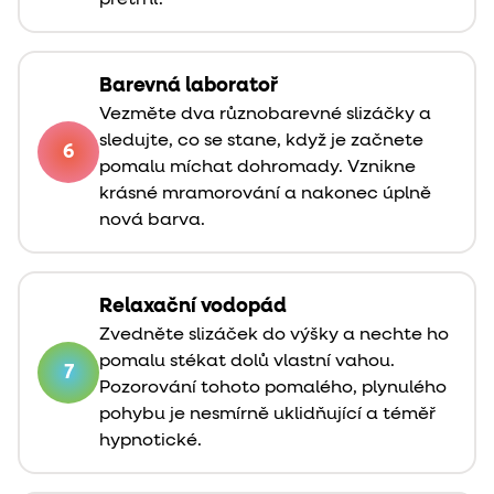
Barevná laboratoř
Vezměte dva různobarevné slizáčky a
sledujte, co se stane, když je začnete
6
pomalu míchat dohromady. Vznikne
krásné mramorování a nakonec úplně
nová barva.
Relaxační vodopád
Zvedněte slizáček do výšky a nechte ho
pomalu stékat dolů vlastní vahou.
7
Pozorování tohoto pomalého, plynulého
pohybu je nesmírně uklidňující a téměř
hypnotické.