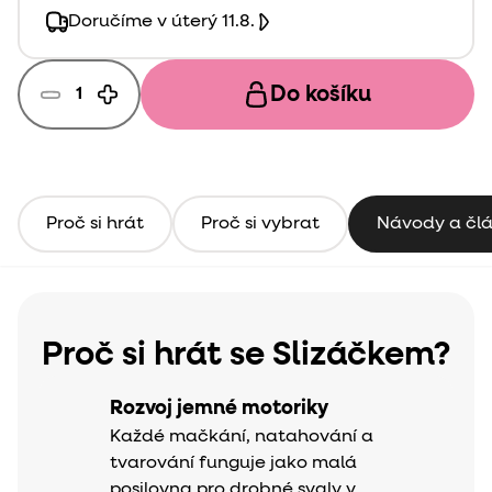
Doručíme v úterý 11.8.
Do košíku
Proč si hrát
Proč si vybrat
Návody a čl
Proč si hrát se Slizáčkem?
Rozvoj jemné motoriky
Každé mačkání, natahování a
tvarování funguje jako malá
posilovna pro drobné svaly v