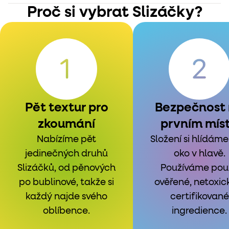
Proč si vybrat Slizáčky?
Pět textur pro
Bezpečnost
zkoumání
prvním mís
Nabízíme pět
Složení si hlídáme
jedinečných druhů
oko v hlavě.
Slizáčků, od pěnových
Používáme pou
po bublinové, takže si
ověřené, netoxic
každý najde svého
certifikované
oblíbence.
ingredience.