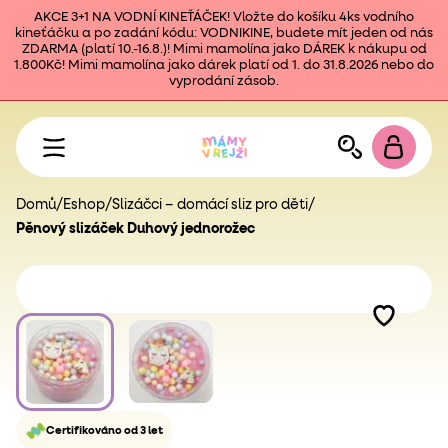
AKCE 3+1 NA VODNÍ KINEŤÁČEK! Vložte do košíku 4ks vodního
kineťáčku a po zadání kódu: VODNIKINE, budete mít jeden od nás
ZDARMA (platí 10.-16.8.)! Mimi mamolína jako DÁREK k nákupu od
1.800Kč! Mimi mamolína jako dárek platí od 1. do 31.8.2026 nebo do
vyprodání zásob.
Domů
/
Eshop
/
Slizáčci – domácí sliz pro děti
/
Pěnový slizáček Duhový jednorožec
Certifikováno od 3 let