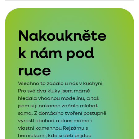
Nakoukněte
k nám pod
ruce
Všechno to začalo u nás v kuchyni.
Pro své dva kluky jsem marně
hledala vhodnou modelínu, a tak
jsem si ji nakonec začala míchat
sama. Z domácího tvoření postupně
vyrostl obchod a dnes máme i
vlastní kamennou Rejzárnu s
herničkami, kde si děti přijdou