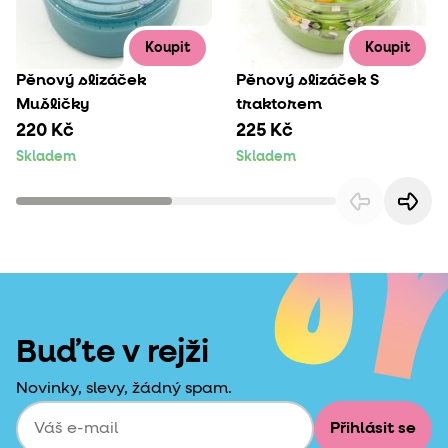
Koupit
Koupit
Pěnový slizáček
Pěnový slizáček S
Mušličky
traktorem
220 Kč
225 Kč
Skladem
Skladem
Buďte v rejži
Novinky, slevy, žádný spam.
Přihlásit se