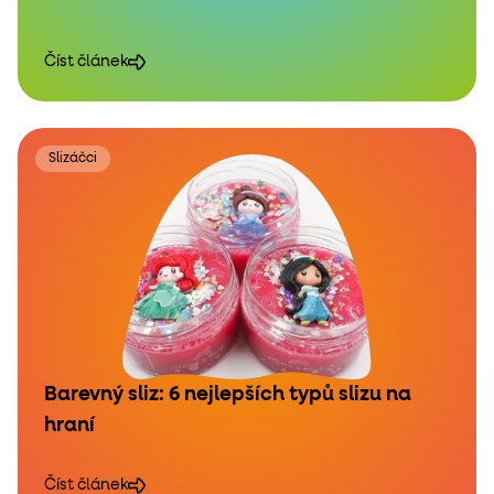
Číst článek
Slizáčci
Barevný sliz: 6 nejlepších typů slizu na
hraní
Číst článek