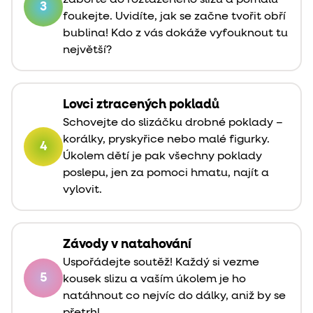
3
foukejte. Uvidíte, jak se začne tvořit obří
bublina! Kdo z vás dokáže vyfouknout tu
největší?
Lovci ztracených pokladů
Schovejte do slizáčku drobné poklady –
korálky, pryskyřice nebo malé figurky.
4
Úkolem dětí je pak všechny poklady
poslepu, jen za pomoci hmatu, najít a
vylovit.
Závody v natahování
Uspořádejte soutěž! Každý si vezme
5
kousek slizu a vaším úkolem je ho
natáhnout co nejvíc do dálky, aniž by se
přetrhl.