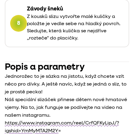
Závody šneků
Z kousků slizu vytvořte malé kuličky a
8
položte je vedle sebe na hladký povrch.
Sledujte, která kulička se nejdříve
„rozteče" do placičky.
Popis a parametry
Jednorožec to je sázka na jistotu, když chcete vzít
něco pro dívky. A ještě navíc, když se jedná o sliz, to
je prostě pecka!
Náš speciální slizáček přinese dětem nové hmatové
vjemy. Na to, jak funguje se podívejte na video na
našem instagramu.
https://www.instagram.com/reel/CrfQFKyLipJ/?
igshid=YmMyMTA2M2Y=