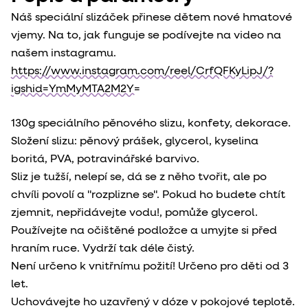
Náš speciální slizáček přinese dětem nové hmatové
vjemy. Na to, jak funguje se podívejte na video na
našem instagramu.
https://www.instagram.com/reel/CrfQFKyLipJ/?
igshid=YmMyMTA2M2Y=
130g speciálního pěnového slizu, konfety, dekorace.
Složení slizu: pěnový prášek, glycerol, kyselina
boritá, PVA, potravinářské barvivo.
Sliz je tužší, nelepí se, dá se z něho tvořit, ale po
chvíli povolí a "rozplizne se". Pokud ho budete chtít
zjemnit, nepřidávejte vodu!, pomůže glycerol.
Používejte na očištěné podložce a umyjte si před
hraním ruce. Vydrží tak déle čistý.
Není určeno k vnitřnímu požití! Určeno pro děti od 3
let.
Uchovávejte ho uzavřený v dóze v pokojové teplotě.