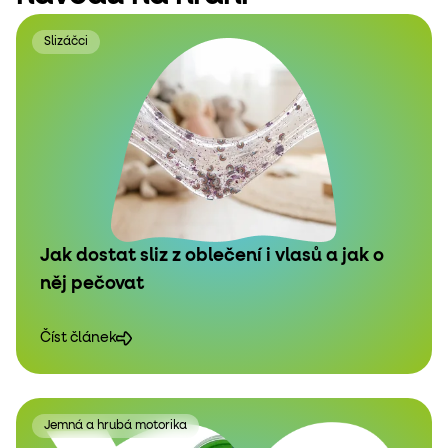
Slizáčci
Jak dostat sliz z oblečení i vlasů a jak o
něj pečovat
Číst článek
Jemná a hrubá motorika