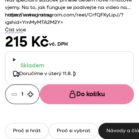
Náš speciální slizáček přinese dětem nové hmatové
vjemy. Na to, jak funguje se podívejte na video na
našem instagramu.
https://www.instagram.com/reel/CrfQFKyLipJ/?
igshid=YmMyMTA2M2Y=
Číst více
215 Kč
vč. DPH
Skladem
Doručíme v úterý 11.8.
Do košíku
Proč si hrát
Proč si vybrat
Návody a čl