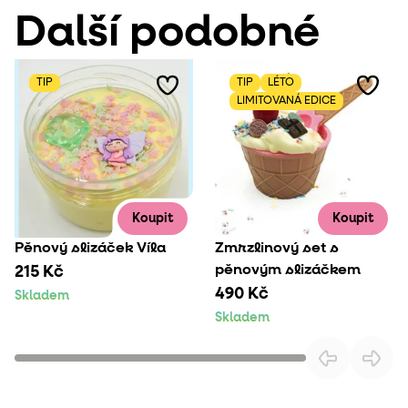
Další podobné
TIP
TIP
LÉTO
LIMITOVANÁ EDICE
Koupit
Koupit
Pěnový slizáček Víla
Zmrzlinový set s
pěnovým slizáčkem
215 Kč
490 Kč
Skladem
Skladem