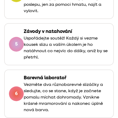
poslepu, jen za pomoci hmatu, najít a
vylovit.
Závody v natahování
Uspořádejte soutěž! Každý si vezme
5
kousek slizu a vaším úkolem je ho
natáhnout co nejvíc do dálky, aniž by se
přetrhl.
Barevná laboratoř
Vezměte dva různobarevné slizáčky a
sledujte, co se stane, když je začnete
6
pomalu míchat dohromady. Vznikne
krásné mramorování a nakonec úplně
nová barva.