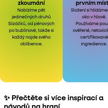
zkoumání
prvním mís
Nabízíme pět
Složení si hlídáme
jedinečných druhů
oko v hlavě.
Slizáčků, od pěnových
Používáme pou
po bublinové, takže si
ověřené, netoxic
každý najde svého
certifikované
oblíbence.
ingredience.
✨ Přečtěte si více inspirací a
návodů na hraní