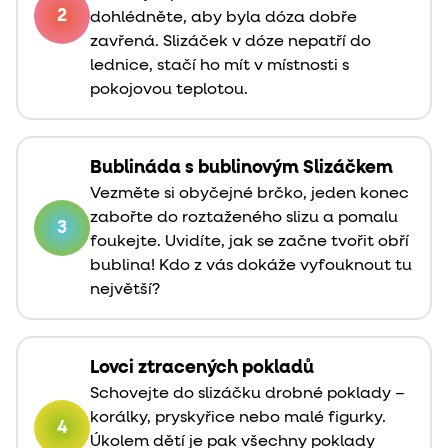
2
dohlédněte, aby byla dóza dobře
zavřená. Slizáček v dóze nepatří do
lednice, stačí ho mít v místnosti s
pokojovou teplotou.
Bublináda s bublinovým Slizáčkem
Vezměte si obyčejné brčko, jeden konec
zabořte do roztaženého slizu a pomalu
3
foukejte. Uvidíte, jak se začne tvořit obří
bublina! Kdo z vás dokáže vyfouknout tu
největší?
Lovci ztracených pokladů
Schovejte do slizáčku drobné poklady –
korálky, pryskyřice nebo malé figurky.
4
Úkolem dětí je pak všechny poklady