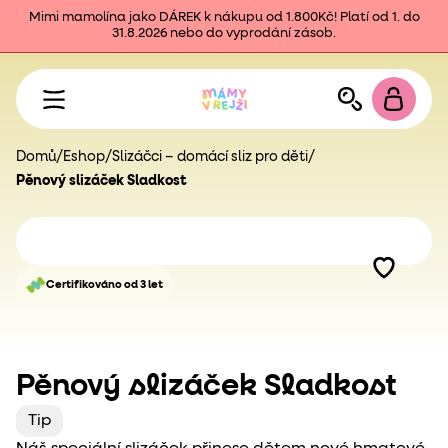
Mimi mamolína jako DÁREK k nákupu od 1.800Kč! Platí od 1. do
31.8.2026 nebo do vyprodání zásob.
Domů
/
Eshop
/
Slizáčci – domácí sliz pro děti
/
Pěnový slizáček Sladkost
Certifikováno od 3 let
Pěnový slizáček Sladkost
Tip