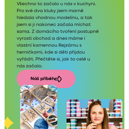
Všechno to začalo u nás v kuchyni.
Pro své dva kluky jsem marně
hledala vhodnou modelínu, a tak
jsem si ji nakonec začala míchat
sama. Z domácího tvoření postupně
vyrostl obchod a dnes máme i
vlastní kamennou Rejzárnu s
herničkami, kde si děti přijdou
vyřádit. Přečtěte si, jak to celé u
nás začalo.
Náš příběh