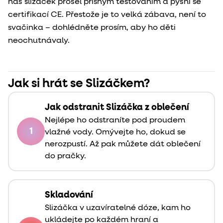
náš slizáček prošel přísným testováním a pyšní se
certifikací CE. Přestože je to velká zábava, není to
svačinka – dohlédněte prosím, aby ho děti
neochutnávaly.
Jak si hrát se Slizáčkem?
Jak odstranit Slizáčka z oblečení
Nejlépe ho odstraníte pod proudem
1
vlažné vody. Omývejte ho, dokud se
nerozpustí. Až pak můžete dát oblečení
do pračky.
Skladování
Slizáčka v uzavíratelné dóze, kam ho
ukládejte po každém hraní a