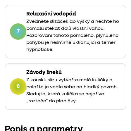
Relaxační vodopád
Zvedněte slizáček do výšky a nechte ho
pomalu stékat dolů vlastní vahou.
7
Pozorování tohoto pomalého, plynulého
pohybu je nesmírně uklidňující a téměř
hypnotické.
Závody šneků
Z kousků slizu vytvořte malé kuličky a
8
položte je vedle sebe na hladký povrch.
Sledujte, která kulička se nejdříve
„rozteče" do placičky.
Popis a parametry