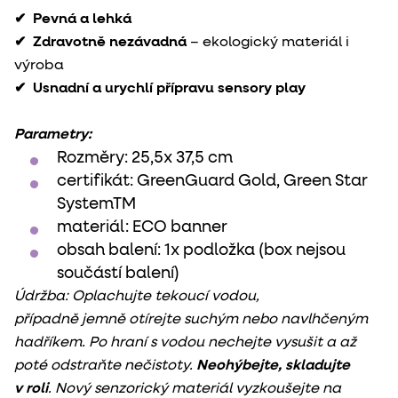
✔
Pevná a lehká
✔
Zdravotně nezávadná
– ekologický materiál i
výroba
✔
Usnadní a urychlí přípravu sensory play
Parametry:
Rozměry:
25,5x 37,5 cm
certifikát:
GreenGuard Gold, Green Star
SystemTM
materiál:
ECO banner
obsah balení:
1x podložka (box nejsou
součástí balení)
Údržba: Oplachujte tekoucí vodou,
případně jemně otírejte suchým nebo navlhčeným
hadříkem. Po hraní s vodou nechejte vysušit a až
poté odstraňte nečistoty.
Neohýbejte, skladujte
v roli
. Nový senzorický materiál vyzkoušejte na