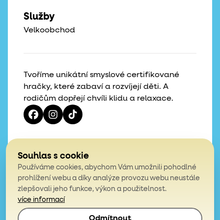
Služby
Velkoobchod
Tvoříme unikátní smyslové certifikované
hračky, které zabaví a rozvíjejí děti. A
rodičům dopřejí chvíli klidu a relaxace.
Vaše hvězdičky, naše motivace
Souhlas s cookie
Používáme cookies, abychom Vám umožnili pohodlné
4,9
prohlížení webu a díky analýze provozu webu neustále
zlepšovali jeho funkce, výkon a použitelnost.
z celkem 200 hodnocení
více informací
Odmítnout
© 2026, Mámy v rejži. Všechna práva vyhrazena.