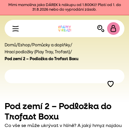
Mimi mamolína jako DÁREK k nákupu od 1.800Kč! Platí od 1. do
31.8.2026 nebo do vyprodání zásob.
Domů
/
Eshop
/
Pomůcky a doplňky
/
Hrací podložky (Play Tray, Trofast)
/
Pod zemí 2 – Podložka do Trofast Boxu
Pod zemí 2 – Podložka do
Trofast Boxu
Co vše se může ukrývat v hlíně? A jaký hmyz najdou