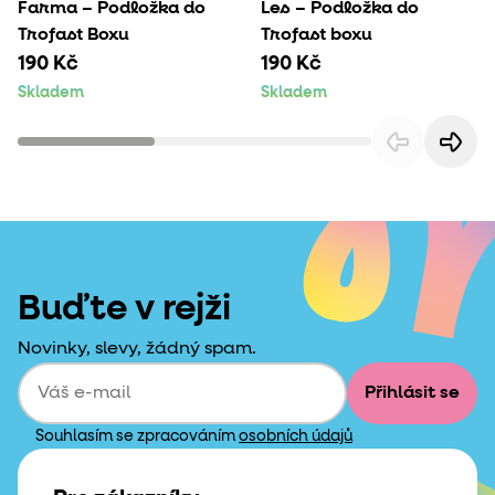
Farma – Podložka do
Les – Podložka do
Trofast Boxu
Trofast boxu
190 Kč
190 Kč
Skladem
Skladem
Buďte v rejži
Novinky, slevy, žádný spam.
Přihlásit se
Souhlasím se zpracováním
osobních údajů