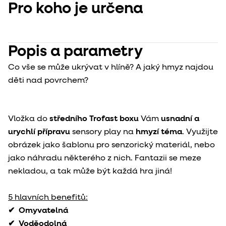
Pro koho je určena
Popis a parametry
Co vše se může ukrývat v hlíně? A jaký hmyz najdou
děti nad povrchem?
Vložka do
středního Trofast boxu
Vám
usnadní a
urychlí přípravu
sensory play na
hmyzí téma
. Využijte
obrázek jako šablonu pro senzorický materiál, nebo
jako náhradu některého z nich. Fantazii se meze
nekladou, a tak může být každá hra jiná!
5 hlavních benefitů:
✔
Omyvatelná
✔
Voděodolná