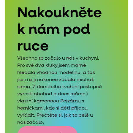
Nakoukněte
k nám pod
ruce
Všechno to začalo u nás v kuchyni.
Pro své dva kluky jsem marně
hledala vhodnou modelínu, a tak
jsem si ji nakonec začala míchat
sama. Z domácího tvoření postupně
vyrostl obchod a dnes máme i
vlastní kamennou Rejzárnu s
herničkami, kde si děti přijdou
vyřádit. Přečtěte si, jak to celé u
nás začalo.