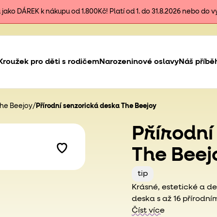
ako DÁREK k nákupu od 1.800Kč! Platí od 1. do 31.8.2026 nebo do 
Kroužek pro děti s rodičem
Narozeninové oslavy
Náš příbě
The Beejoy
/
Přírodní senzorická deska The Beejoy
Přírodní
The Beej
tip
Krásné, estetické a d
deska s až 16 přírodní
poskytuje na tak malé
Číst více