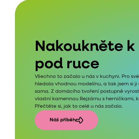
Nakoukněte k
pod ruce
Všechno to začalo u nás v kuchyni. Pro sv
hledala vhodnou modelínu, a tak jsem si j
sama. Z domácího tvoření postupně vyros
vlastní kamennou Rejzárnu s herničkami, kde
Přečtěte si, jak to celé u nás začalo.
Náš příběh