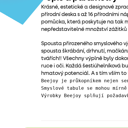
Krásné, estetické a designové zpr
přírodní deska s až 16 přírodními n
pomůcka, která poskytuje na tak 
nepředstavitelné množství zážitků 
Spousta přirozeného smyslového vj
spousta škrábání, drhnutí, mačkání
tvářích!! Všechny výplně byly doko
ruce i oči. Každá šestiúhelníková bu
hmatový potenciál. A s tím vším t
Beejoy je průkopníkem nejen se
Smyslové tabule se mohou mírně
Výrobky Beejoy splňují požadav