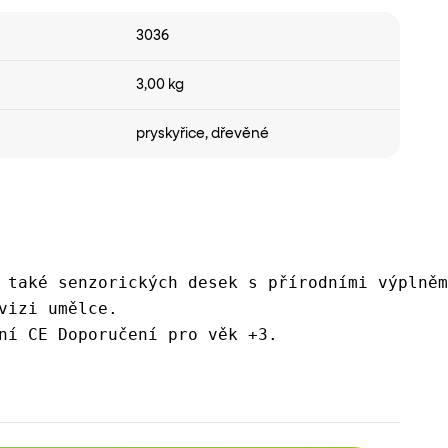
3036
3,00 kg
pryskyřice
,
dřevěné
 také senzorických desek s přírodními výplněm
vizi umělce. 
ní CE Doporučení pro věk +3.