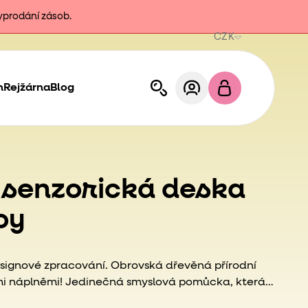
vyprodání zásob.
CZK
h
Rejžárna
Blog
 senzorická deska
oy
esignové zpracování. Obrovská dřevěná přírodní
mi náplněmi!
Jedinečná smyslová pomůcka, která
m prostoru nepředstavitelné množství zážitků pro