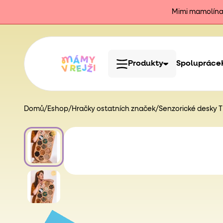
Mimi mamolína j
Produkty
Spolupráce
Domů
/
Eshop
/
Hračky ostatních značek
/
Senzorické desky 