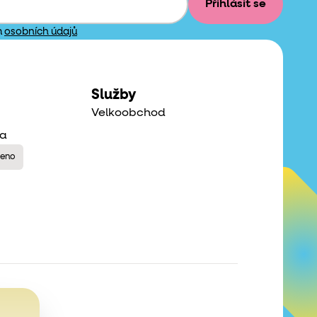
Přihlásit se
m
osobních údajů
Služby
Velkoobchod
na
řeno