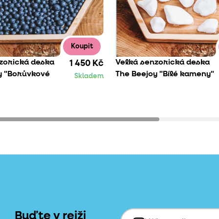
Koupit
zorická deska
Velká senzorická deska
1 450 Kč
y "Borůvkové
The Beejoy "Bílé kameny"
Skladem
Buďte v rejži