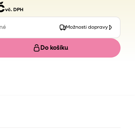
č
vč. DPH
pné
Možnosti dopravy
Do košíku