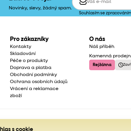
Novinky, slevy, žádný spam.
Souhlasím se zpracování
Pro zákazníky
O nás
Kontakty
Náš příběh
Skladování
Kamenná prodej
Péče o produkty
Rejžárna
Zav
Doprava a platba
Obchodní podmínky
Ochrana osobních údajů
Vrácení a reklamace
zboží
hlas s cookie