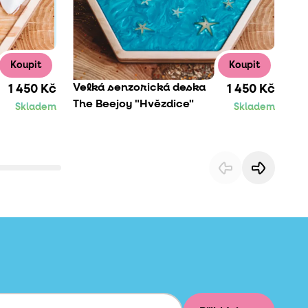
Koupit
Koupit
Velká senzorická deska
Ve
1 450 Kč
1 450 Kč
The Beejoy "Hvězdice"
Th
Skladem
Skladem