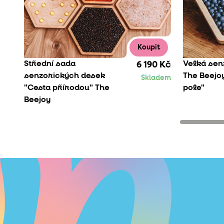
Koupit
Střední sada
Velká sen
6 190 Kč
senzorických desek
The Beejo
Skladem
"Cesta přírodou" The
pole"
Beejoy