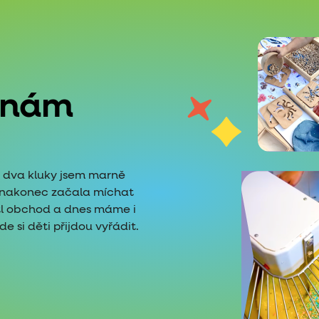
 nám
é dva kluky jsem marně
i nakonec začala míchat
tl obchod a dnes máme i
 si děti přijdou vyřádit.