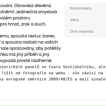
acování. Obrovská dřevěná
Kód produktu
áplněmi!
Jedinečná smyslová
malém prostoru
Váha
pro hmat, zrak a sluch.
Druh materiálu
emu, spousta textur, barev,
 a spousta radosti na vašich
nale opracovány, aby potěšily
ňka má jiný příběh a jiný
o vypadá prostě nádherně.
nzorických panelů ve tvaru šestiúhelníku, ale
 lišit od fotografie na webu - vše závisí na 
ky evropské směrnice 2009/48/ES a mají označe