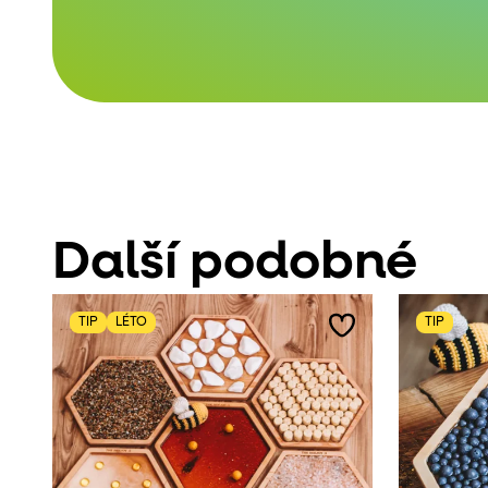
Další podobné
TIP
LÉTO
TIP