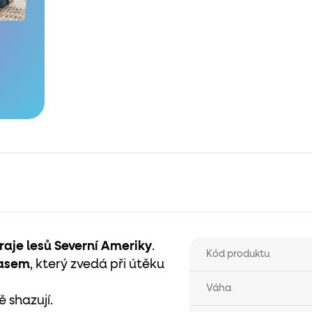
kraje lesů Severní Ameriky
.
Kód produktu
casem
, který zvedá při útěku
Váha
 shazují.