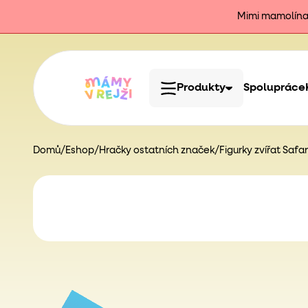
Mimi mamolína j
Produkty
Spolupráce
Domů
/
Eshop
/
Hračky ostatních značek
/
Figurky zvířat Safari