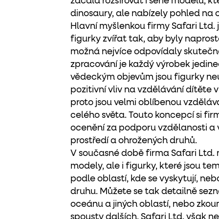
začala rozšiřovat i série modelů, k
dinosaury, ale nabízely pohled na c
Hlavní myšlenkou firmy Safari Ltd. j
figurky zvířat tak, aby byly napros
možná nejvíce odpovídaly skutečno
zpracování je každý výrobek jedin
vědeckým objevům jsou figurky neu
pozitivní vliv na vzdělávání dítěte v 
proto jsou velmi oblíbenou vzděl
celého světa. Touto koncepcí si firm
ocenění za podporu vzdělanosti a
prostředí a ohrožených druhů.
V současné době firma Safari Ltd.
modely, ale i figurky, které jsou t
podle oblastí, kde se vyskytují, ne
druhu. Můžete se tak detailně sezná
oceánu a jiných oblastí, nebo zkou
spousty dalších. Safari Ltd. však neo