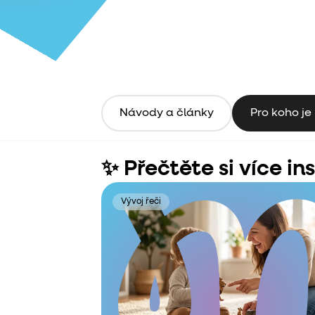
Návody a články
Pro koho je
✨ Přečtěte si více in
Vývoj řeči