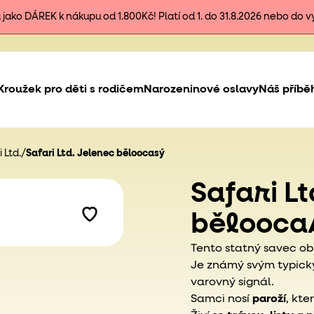
ako DÁREK k nákupu od 1.800Kč! Platí od 1. do 31.8.2026 nebo do 
Kroužek pro děti s rodičem
Narozeninové oslavy
Náš příbě
 Ltd.
/
Safari Ltd. Jelenec běloocasý
Safari L
bělooca
Tento statný savec o
Je známý svým typic
varovný signál.
Samci nosí
paroží
, kte