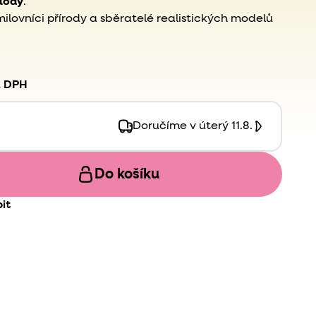
plody
.
milovníci přírody a sběratelé realistických modelů
. DPH
Doručíme v úterý 11.8.
Do košíku
it