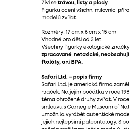
Živí se
trávou, listy a plody
.
Figurku ocení všichni milovníci přír
modelů zvířat.
Rozměry: 17 cm x 6 cm x 15 cm
Vhodné pro děti od 3 let.
Všechny figurky ekologické značky 
zpracované
,
netoxické, neobsahují
ftaláty, ani BPA.
Safari Ltd. – popis firmy
Safari Ltd. je americká firma zam
hraček. Na jejím počátku v roce 198
téma ohrožené druhy zvířat. V roce
smlouvu s Carnegie Museum of Natu
umožnila vyrábět autentické model
jejich nejlepšími paleontology. S 