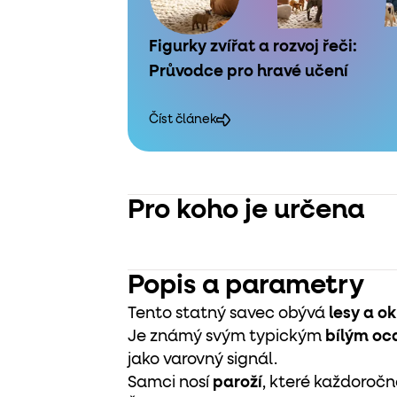
Figurky zvířat a rozvoj řeči:
Průvodce pro hravé učení
Číst článek
Pro koho je určena
Popis a parametry
Tento statný savec obývá
lesy a o
Je známý svým typickým
bílým o
jako varovný signál.
Samci nosí
paroží
, které každoročně