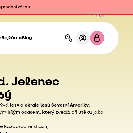
vyprodání zásob.
CZK
h
Rejžárna
Blog
td. Jelenec
sý
bývá
lesy a okraje lesů Severní Ameriky
.
kým
bílým ocasem
, který zvedá při útěku jako
ré každoročně shazují.