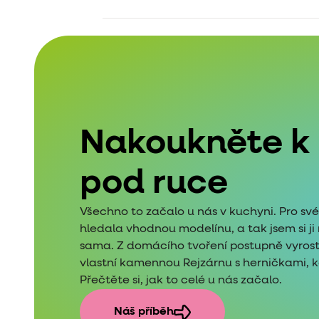
Nakoukněte k
pod ruce
Všechno to začalo u nás v kuchyni. Pro sv
hledala vhodnou modelínu, a tak jsem si j
sama. Z domácího tvoření postupně vyros
vlastní kamennou Rejzárnu s herničkami, kde
Přečtěte si, jak to celé u nás začalo.
Náš příběh