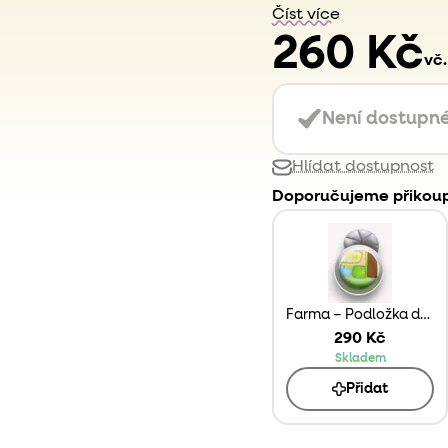
Číst více
260 Kč
vč
Není dostupn
Hlídat dostupnost
Doporučujeme přikoup
Farma – Podložka do Play Tray
290 Kč
Skladem
Přidat