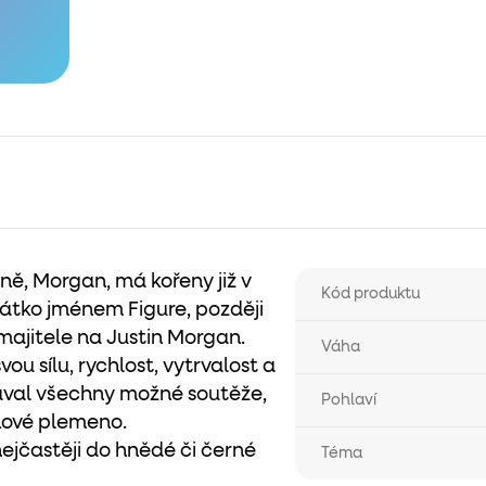
ě, Morgan, má kořeny již v
Kód produktu
íbátko jménem Figure, později
ajitele na Justin Morgan.
Váha
ou sílu, rychlost, vytrvalost a
val všechny možné soutěže,
Pohlaví
nové plemeno.
ejčastěji do hnědé či černé
Téma