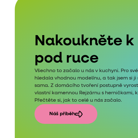
Nakoukněte k
pod ruce
Všechno to začalo u nás v kuchyni. Pro sv
hledala vhodnou modelínu, a tak jsem si j
sama. Z domácího tvoření postupně vyros
vlastní kamennou Rejzárnu s herničkami, kde
Přečtěte si, jak to celé u nás začalo.
Náš příběh