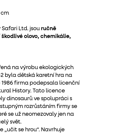
4 cm
Safari Ltd. jsou
ručně
 škodlivé olovo, chemikálie,
ěřená na výrobu ekologických
2 byla dětská karetní hra na
 1986 firma podepsala licenční
ral History. Tato licence
y dinosaurů ve spolupráci s
postupným rozrůstáním firmy se
teré se už neomezovaly jen na
elý svět.
e „učit se hrou“. Navrhuje