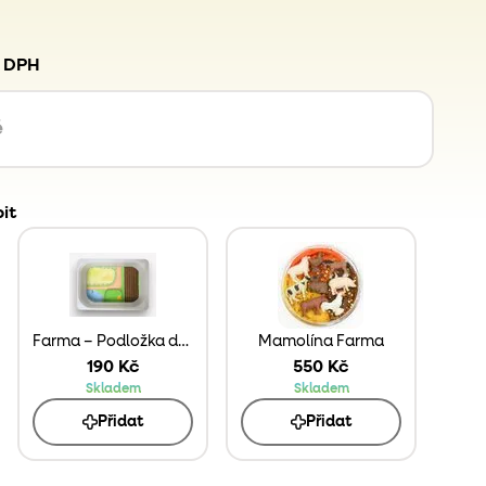
. DPH
é
it
Farma – Podložka do Trofast Boxu
Mamolína Farma
190 Kč
550 Kč
Skladem
Skladem
Přidat
Přidat