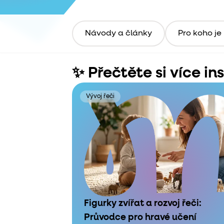
Návody a články
Pro koho je
✨ Přečtěte si více in
Vývoj řeči
Figurky zvířat a rozvoj řeči:
Průvodce pro hravé učení