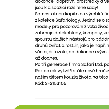
dokonce i dopravní prostředky a ve
jsou k dispozici rozšířené sady!
Samostatnou kapitolou výrobků firm
z kolekce Safariology. Jedná se o
modely pro pozorování života živoči
zahrnuje dalekohledy, kompasy, kra
spoustu dalších nástrojů pro bádání,
druhů zvířat a rostlin, jako je např.
včela, či fazole, ba dokonce i výv
až dodnes.
Po tři generace firma Safari Ltd. po
Rok co rok vytváří stále nové hračky
našim dětem kouzla života na této
Kód:
SFS153105