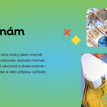
 nám
é dva kluky jsem marně
i nakonec začala míchat
tl obchod a dnes máme i
 si děti přijdou vyřádit.