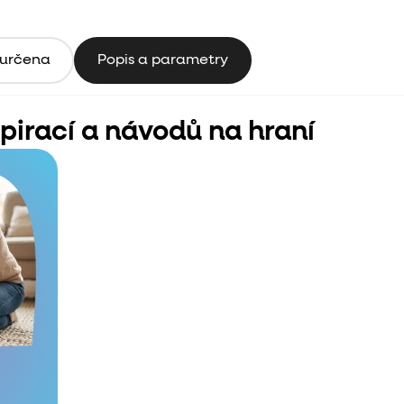
 určena
Popis a parametry
spirací a návodů na hraní