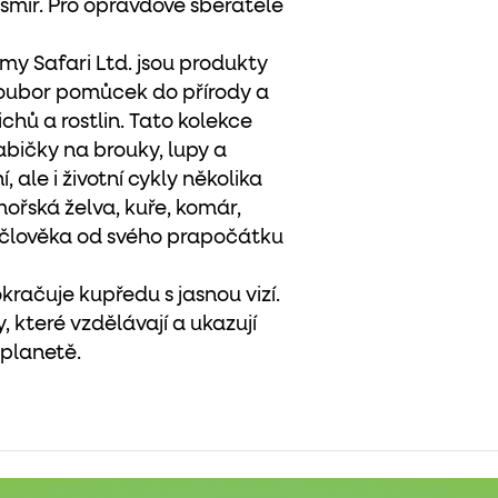
smír. Pro opravdové sběratele
y Safari Ltd. jsou produkty
 soubor pomůcek do přírody a
chů a rostlin. Tato kolekce
bičky na brouky, lupy a
 ale i životní cykly několika
 mořská želva, kuře, komár,
oj člověka od svého prapočátku
kračuje kupředu s jasnou vizí.
, které vzdělávají a ukazují
 planetě.