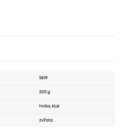
5619
200 g
holka
,
kluk
zvířata