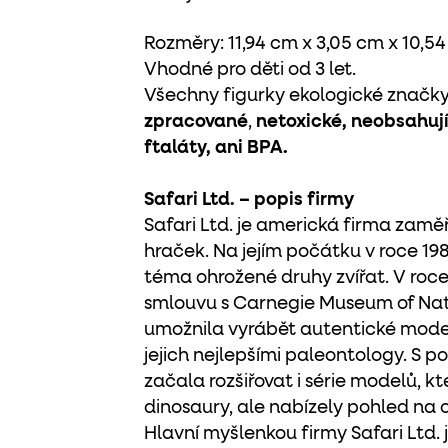
Rozměry: 11,94 cm x 3,05 cm x 10,5
Vhodné pro děti od 3 let.
Všechny figurky ekologické značky 
zpracované
,
netoxické, neobsahují
ftaláty, ani BPA.
Safari Ltd. – popis firmy
Safari Ltd. je americká firma zam
hraček. Na jejím počátku v roce 198
téma ohrožené druhy zvířat. V roce
smlouvu s Carnegie Museum of Natu
umožnila vyrábět autentické model
jejich nejlepšími paleontology. S 
začala rozšiřovat i série modelů, k
dinosaury, ale nabízely pohled na c
Hlavní myšlenkou firmy Safari Ltd. j