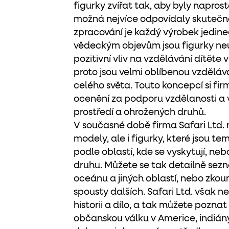
figurky zvířat tak, aby byly napros
možná nejvíce odpovídaly skutečno
zpracování je každý výrobek jedin
vědeckým objevům jsou figurky neu
pozitivní vliv na vzdělávání dítěte v 
proto jsou velmi oblíbenou vzděl
celého světa. Touto koncepcí si firm
ocenění za podporu vzdělanosti a
prostředí a ohrožených druhů.
V současné době firma Safari Ltd.
modely, ale i figurky, které jsou t
podle oblastí, kde se vyskytují, ne
druhu. Můžete se tak detailně sezná
oceánu a jiných oblastí, nebo zkou
spousty dalších. Safari Ltd. však neo
historii a dílo, a tak můžete pozna
občanskou válku v Americe, indiány,