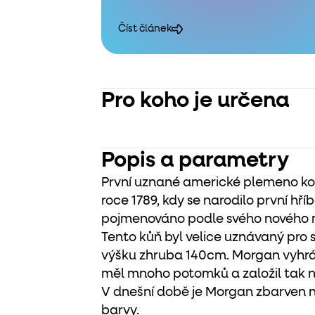
Číst článek
Pro koho je určena
Popis a parametry
První uznané americké plemeno kon
roce 1789, kdy se narodilo první hř
pojmenováno podle svého nového m
Tento kůň byl velice uznávaný pro sv
výšku zhruba 140cm. Morgan vyhrá
měl mnoho potomků a založil tak 
V dnešní době je Morgan zbarven n
barvy.