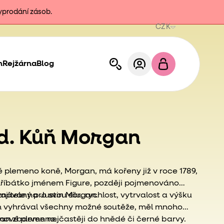
vyprodání zásob.
CZK
h
Rejžárna
Blog
td. Kůň Morgan
 plemeno koně, Morgan, má kořeny již v roce 1789,
 hříbátko jménem Figure, později pojmenováno
jitele na Justin Morgan.
znávaný pro svou sílu, rychlost, vytrvalost a výšku
 vyhrával všechny možné soutěže, měl mnoho
 nové plemeno.
an zbarven nejčastěji do hnědé či černé barvy.