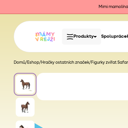
Mimi mamolína j
Produkty
Spolupráce
Domů
/
Eshop
/
Hračky ostatních značek
/
Figurky zvířat Safari