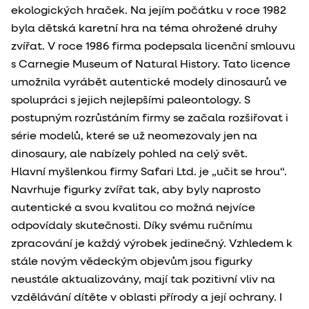
ekologických hraček. Na jejím počátku v roce 1982
byla dětská karetní hra na téma ohrožené druhy
zvířat. V roce 1986 firma podepsala licenční smlouvu
s Carnegie Museum of Natural History. Tato licence
umožnila vyrábět autentické modely dinosaurů ve
spolupráci s jejich nejlepšími paleontology. S
postupným rozrůstáním firmy se začala rozšiřovat i
série modelů, které se už neomezovaly jen na
dinosaury, ale nabízely pohled na celý svět.
Hlavní myšlenkou firmy Safari Ltd. je „učit se hrou“.
Navrhuje figurky zvířat tak, aby byly naprosto
autentické a svou kvalitou co možná nejvíce
odpovídaly skutečnosti. Díky svému ručnímu
zpracování je každý výrobek jedinečný. Vzhledem k
stále novým vědeckým objevům jsou figurky
neustále aktualizovány, mají tak pozitivní vliv na
vzdělávání dítěte v oblasti přírody a její ochrany. I