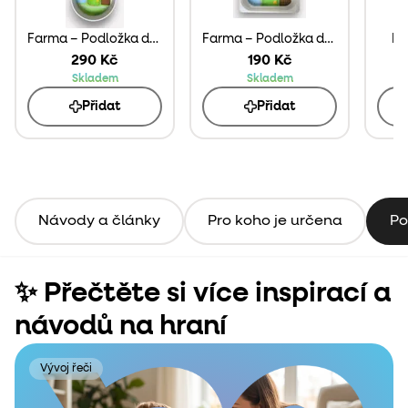
Farma – Podložka do Play Tray
Farma – Podložka do Trofast Boxu
Ma
290 Kč
190 Kč
Skladem
Skladem
Přidat
Přidat
Návody a články
Pro koho je určena
Po
✨ Přečtěte si více inspirací a
návodů na hraní
Vývoj řeči