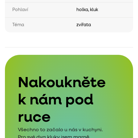
Pohlaví
holka
,
kluk
Téma
zvířata
Nakoukněte
k nám pod
ruce
Všechno to začalo u nás v kuchyni.
Pro své dva kluky jsem marně