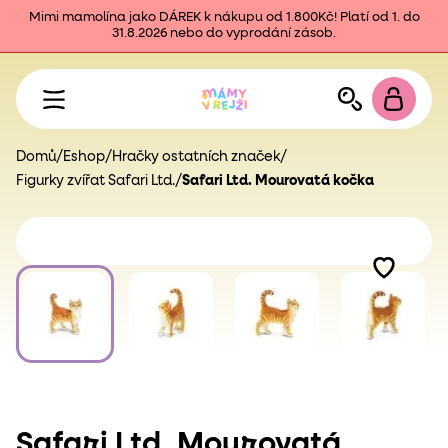
Mimi mamolína jako DÁREK k nákupu od 1.800Kč! Platí od 1. do
31.8.2026 nebo do vyprodání zásob.
Domů
/
Eshop
/
Hračky ostatních značek
/
Figurky zvířat Safari Ltd.
/
Safari Ltd. Mourovatá kočka
Safari Ltd. Mourovatá