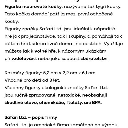
Figurka mourovaté kočky
, nazývané též tygří kočky.
Tato kočka domácí patřila mezi první ochočené
kočky.
Figurky značky Safari Ltd. jsou ideální k nápadité
hře jak pro jednotlivce, tak i skupiny, a pomáhají tak
dětem hrát si kreativně doma i na cestách. Využít je
můžete jak k
volné hře
, k názorným ukázkám
při
vzdělávání
, nebo jako součást
sběratelství
.
Rozměry figurky: 5,2 cm x 2,2 cm x 6,1 cm
Vhodné pro děti od 3 let.
Všechny figurky ekologické značky Safari Ltd.
jsou
ručně zpracované
,
netoxické, neobsahují
škodlivé olovo, chemikálie, ftaláty, ani BPA.
Safari Ltd. – popis firmy
Safari Ltd. je americká firma zaměřená na výrobu