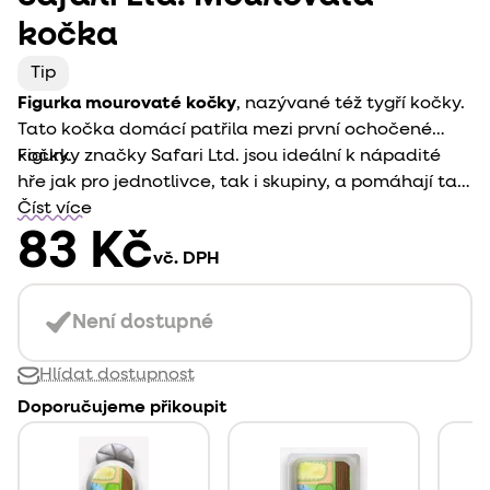
kočka
Tip
Figurka mourovaté kočky
, nazývané též tygří kočky.
Tato kočka domácí patřila mezi první ochočené
kočky.
Figurky značky Safari Ltd. jsou ideální k nápadité
hře jak pro jednotlivce, tak i skupiny, a pomáhají tak
dětem hrát si kreativně doma i na cestách. Využít je
Číst více
můžete jak k
83 Kč
volné hře
, k názorným ukázkám
vč. DPH
při
vzdělávání
, nebo jako součást
sběratelství
.
Není dostupné
Hlídat dostupnost
Doporučujeme přikoupit