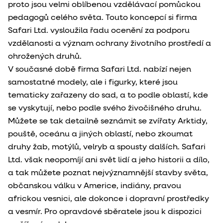
proto jsou velmi oblíbenou vzdělávací pomůckou
pedagogů celého světa. Touto koncepcí si firma
Safari Ltd. vysloužila řadu ocenění za podporu
vzdělanosti a význam ochrany životního prostředí a
ohrožených druhů.
V současné době firma Safari Ltd. nabízí nejen
samostatné modely, ale i figurky, které jsou
tematicky zařazeny do sad, a to podle oblastí, kde
se vyskytují, nebo podle svého živočišného druhu.
Můžete se tak detailně seznámit se zvířaty Arktidy,
pouště, oceánu a jiných oblastí, nebo zkoumat
druhy žab, motýlů, velryb a spousty dalších. Safari
Ltd. však neopomíjí ani svět lidí a jeho historii a dílo,
a tak můžete poznat nejvýznamnější stavby světa,
občanskou válku v Americe, indiány, pravou
africkou vesnici, ale dokonce i dopravní prostředky
a vesmír. Pro opravdové sběratele jsou k dispozici