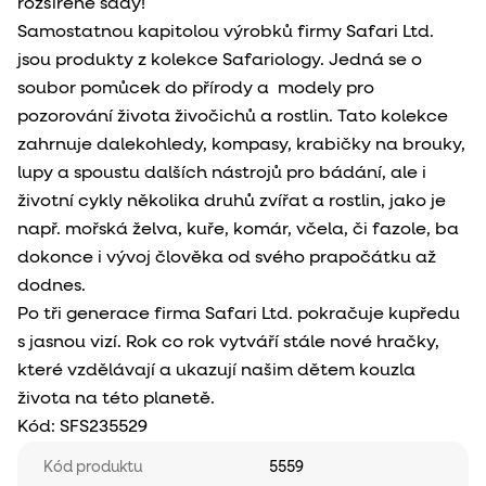
rozšířené sady!
Samostatnou kapitolou výrobků firmy Safari Ltd.
jsou produkty z kolekce Safariology. Jedná se o
soubor pomůcek do přírody a modely pro
pozorování života živočichů a rostlin. Tato kolekce
zahrnuje dalekohledy, kompasy, krabičky na brouky,
lupy a spoustu dalších nástrojů pro bádání, ale i
životní cykly několika druhů zvířat a rostlin, jako je
např. mořská želva, kuře, komár, včela, či fazole, ba
dokonce i vývoj člověka od svého prapočátku až
dodnes.
Po tři generace firma Safari Ltd. pokračuje kupředu
s jasnou vizí. Rok co rok vytváří stále nové hračky,
které vzdělávají a ukazují našim dětem kouzla
života na této planetě.
Kód:
SFS235529
Kód produktu
5559