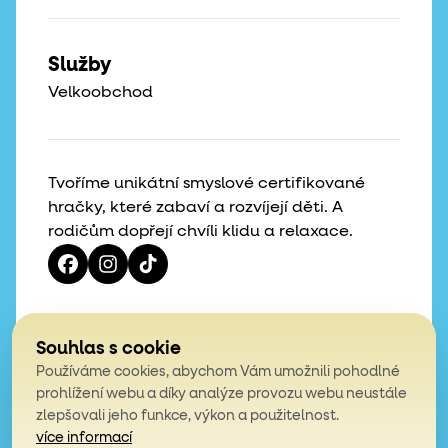
Služby
Velkoobchod
Tvoříme unikátní smyslové certifikované
hračky, které zabaví a rozvíjejí děti. A
rodičům dopřejí chvíli klidu a relaxace.
Vaše hvězdičky, naše motivace
Souhlas s cookie
Používáme cookies, abychom Vám umožnili pohodlné
4,9
prohlížení webu a díky analýze provozu webu neustále
zlepšovali jeho funkce, výkon a použitelnost.
z celkem 200 hodnocení
více informací