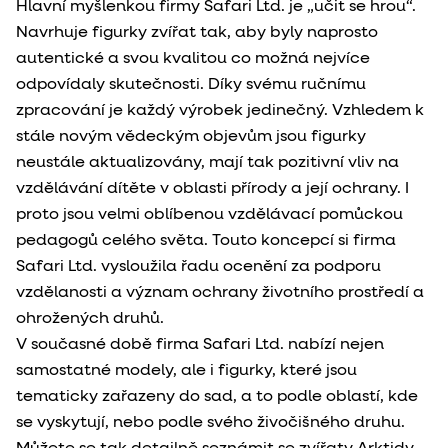
Hlavní myšlenkou firmy Safari Ltd. je „učit se hrou“.
Navrhuje figurky zvířat tak, aby byly naprosto
autentické a svou kvalitou co možná nejvíce
odpovídaly skutečnosti. Díky svému ručnímu
zpracování je každý výrobek jedinečný. Vzhledem k
stále novým vědeckým objevům jsou figurky
neustále aktualizovány, mají tak pozitivní vliv na
vzdělávání dítěte v oblasti přírody a její ochrany. I
proto jsou velmi oblíbenou vzdělávací pomůckou
pedagogů celého světa. Touto koncepcí si firma
Safari Ltd. vysloužila řadu ocenění za podporu
vzdělanosti a význam ochrany životního prostředí a
ohrožených druhů.
V současné době firma Safari Ltd. nabízí nejen
samostatné modely, ale i figurky, které jsou
tematicky zařazeny do sad, a to podle oblastí, kde
se vyskytují, nebo podle svého živočišného druhu.