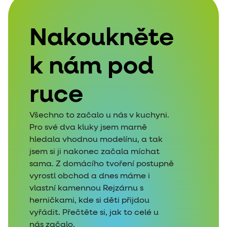
Nakoukněte
k nám pod
ruce
Všechno to začalo u nás v kuchyni.
Pro své dva kluky jsem marně
hledala vhodnou modelínu, a tak
jsem si ji nakonec začala míchat
sama. Z domácího tvoření postupně
vyrostl obchod a dnes máme i
vlastní kamennou Rejzárnu s
herničkami, kde si děti přijdou
vyřádit. Přečtěte si, jak to celé u
nás začalo.