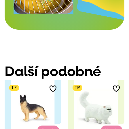
Další podobné
TIP
TIP