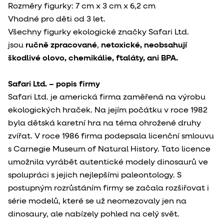
Rozměry figurky:
7 cm x 3 cm x 6,2 cm
Vhodné pro děti od 3 let.
Všechny figurky ekologické značky Safari Ltd.
jsou
ručně zpracované
,
netoxické, neobsahují
škodlivé olovo, chemikálie, ftaláty, ani BPA.
Safari Ltd. – popis firmy
Safari Ltd. je americká firma zaměřená na výrobu
ekologických hraček. Na jejím počátku v roce 1982
byla dětská karetní hra na téma ohrožené druhy
zvířat. V roce 1986 firma podepsala licenční smlouvu
s Carnegie Museum of Natural History. Tato licence
umožnila vyrábět autentické modely dinosaurů ve
spolupráci s jejich nejlepšími paleontology. S
postupným rozrůstáním firmy se začala rozšiřovat i
série modelů, které se už neomezovaly jen na
dinosaury, ale nabízely pohled na celý svět.