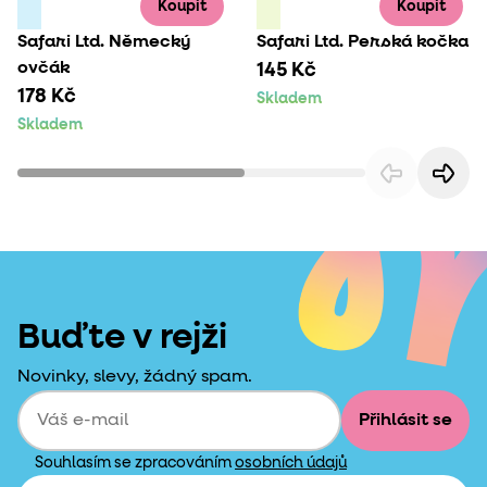
Koupit
Koupit
Safari Ltd. Německý
Safari Ltd. Perská kočka
ovčák
145 Kč
178 Kč
Skladem
Skladem
Buďte v rejži
Novinky, slevy, žádný spam.
Přihlásit se
Souhlasím se zpracováním
osobních údajů