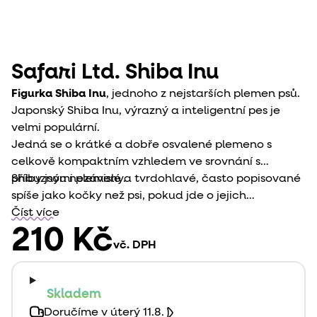
Safari Ltd. Shiba Inu
Figurka Shiba Inu
, jednoho z nejstarších plemen psů.
Japonský Shiba Inu, výrazný a inteligentní pes je
velmi populární.
Jedná se o krátké a dobře osvalené plemeno s
celkově kompaktním vzhledem ve srovnání s
příbuznými plemeny.
Shiby jsou nezávislé a tvrdohlavé, často popisované
spíše jako kočky než psi, pokud jde o jejich
temperament.
Číst více
210 Kč
vč. DPH
Skladem
Doručíme v úterý 11.8.