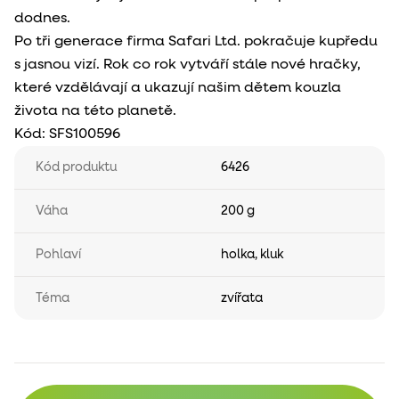
dodnes.
Po tři generace firma Safari Ltd. pokračuje kupředu
s jasnou vizí. Rok co rok vytváří stále nové hračky,
které vzdělávají a ukazují našim dětem kouzla
života na této planetě.
Kód:
SFS100596
Kód produktu
6426
Váha
200 g
Pohlaví
holka
,
kluk
Téma
zvířata