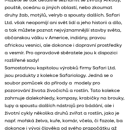
Můžete se tak detailně seznámit se zvířaty Arktidy,
pouště, oceánu a jiných oblastí, nebo zkoumat
druhy žab, motýlů, velryb a spousty dalších. Safari
Ltd. však neopomíjí ani svět lidí a jeho historii a dílo,
a tak můžete poznat nejvýznamnější stavby světa,
občanskou válku v Americe, indiány, pravou
africkou vesnici, ale dokonce i dopravní prostředky
a vesmír. Pro opravdové sběratele jsou k dispozici
rozšířené sady!
Samostatnou kapitolou výrobků firmy Safari Ltd.
jsou produkty z kolekce Safariology. Jedná se o
soubor pomůcek do přírody a modely pro
pozorování života živočichů a rostlin. Tato kolekce
zahrnuje dalekohledy, kompasy, krabičky na brouky,
lupy a spoustu dalších nástrojů pro bádání, ale i
životní cykly několika druhů zvířat a rostlin, jako je
např. mořská želva, kuře, komár, včela, či fazole, ba
dokonce i vývoj člověka od svého prapočátku až