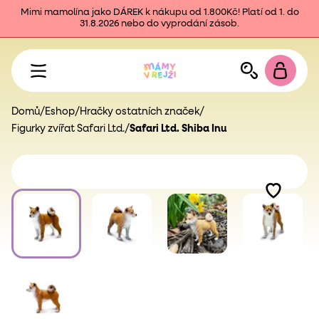
Mimi mamolína jako DÁREK k nákupu od 1.800Kč! Platí od 1. do
31.8.2026 nebo do vyprodání zásob.
Domů
/
Eshop
/
Hračky ostatních značek
/
Figurky zvířat Safari Ltd.
/
Safari Ltd. Shiba Inu