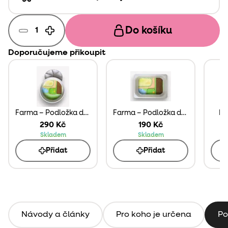
Do košíku
Doporučujeme přikoupit
Farma – Podložka do Play Tray
Farma – Podložka do Trofast Boxu
Ma
290 Kč
190 Kč
Skladem
Skladem
Přidat
Přidat
Návody a články
Pro koho je určena
Po