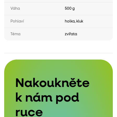
Váha
500 g
Pohlaví
holka
,
kluk
Téma
zvířata
Nakoukněte
k nám pod
ruce