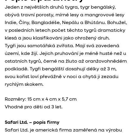
Jeden z největších druhů tygra, tygr bengálský,
obývá travní porosty, mírné lesy a mangrovové lesy
Indie, Číny, Bangladéše, Nepálu a Bhútánu. Bohužel,
v posledních letech počet těchto tygrů dramaticky
klesá a jsou klasifikováni jako ohrožený druh.
Tygři jsou samotářská zvířata. Mají svá zavedená
území, kde žijí. Jejich pruhování je méně husté než u
ostatních tygrů, černé na žluto až oranžovohnědém
podkladě. Tygři bengálští dosahují délky až 3 m,
svou kořist loví převážně v noci a chytá ji zezadu
rychlým skokem.
Rozměry: 15 cm x 4 cm x 5,7 cm
Vhodné pro děti od 3 let.
Safari Ltd. – popis firmy
Safari Ltd. je americká firma zaměřená na výrobu