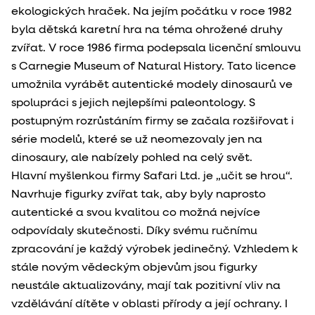
ekologických hraček. Na jejím počátku v roce 1982
byla dětská karetní hra na téma ohrožené druhy
zvířat. V roce 1986 firma podepsala licenční smlouvu
s Carnegie Museum of Natural History. Tato licence
umožnila vyrábět autentické modely dinosaurů ve
spolupráci s jejich nejlepšími paleontology. S
postupným rozrůstáním firmy se začala rozšiřovat i
série modelů, které se už neomezovaly jen na
dinosaury, ale nabízely pohled na celý svět.
Hlavní myšlenkou firmy Safari Ltd. je „učit se hrou“.
Navrhuje figurky zvířat tak, aby byly naprosto
autentické a svou kvalitou co možná nejvíce
odpovídaly skutečnosti. Díky svému ručnímu
zpracování je každý výrobek jedinečný. Vzhledem k
stále novým vědeckým objevům jsou figurky
neustále aktualizovány, mají tak pozitivní vliv na
vzdělávání dítěte v oblasti přírody a její ochrany. I