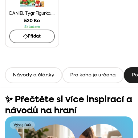
DANIEL Tygr Figurka Glo Pals + 2 svítící kostky do vody
520 Kč
Skladem
Přidat
Návody a články
Pro koho je určena
Po
✨ Přečtěte si více inspirací a
návodů na hraní
Vývoj řeči