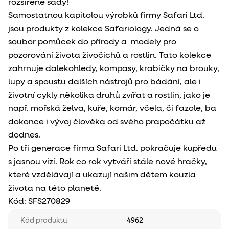
rozšířené sady!
Samostatnou kapitolou výrobků firmy Safari Ltd.
jsou produkty z kolekce Safariology. Jedná se o
soubor pomůcek do přírody a modely pro
pozorování života živočichů a rostlin. Tato kolekce
zahrnuje dalekohledy, kompasy, krabičky na brouky,
lupy a spoustu dalších nástrojů pro bádání, ale i
životní cykly několika druhů zvířat a rostlin, jako je
např. mořská želva, kuře, komár, včela, či fazole, ba
dokonce i vývoj člověka od svého prapočátku až
dodnes.
Po tři generace firma Safari Ltd. pokračuje kupředu
s jasnou vizí. Rok co rok vytváří stále nové hračky,
které vzdělávají a ukazují našim dětem kouzla
života na této planetě.
Kód:
SFS270829
Kód produktu
4962