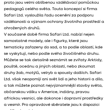
proto jsou velmi oblíbenou vzdělávací pomůckou
pedagogů celého světa. Touto koncepcí si firma
Safari Ltd. vysloužila řadu ocenění za podporu
vzdělanosti a význam ochrany životního prostředí a
ohrožených druhů.
V současné době firma Safari Ltd. nabízí nejen
samostatné modely, ale i figurky, které jsou
tematicky zařazeny do sad, a to podle oblastí, kde
se vyskytují, nebo podle svého živočišného druhu.
Můžete se tak detailně seznámit se zvířaty Arktidy,
pouště, oceánu a jiných oblastí, nebo zkoumat
druhy žab, motýlů, velryb a spousty dalších. Safari
Ltd. však neopomíjí ani svět lidí a jeho historii a dílo,
a tak můžete poznat nejvýznamnější stavby světa,
občanskou válku v Americe, indiány, pravou
africkou vesnici, ale dokonce i dopravní prostředky
a vesmír. Pro opravdové sběratele jsou k dispozici