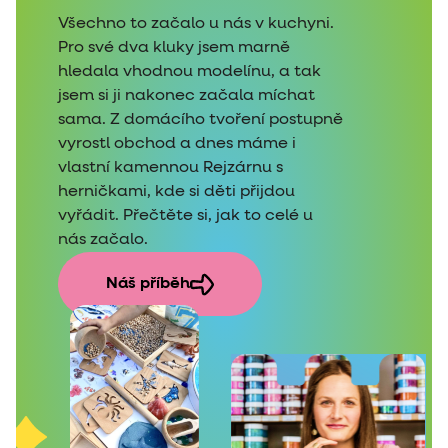
Všechno to začalo u nás v kuchyni.
Pro své dva kluky jsem marně
hledala vhodnou modelínu, a tak
jsem si ji nakonec začala míchat
sama. Z domácího tvoření postupně
vyrostl obchod a dnes máme i
vlastní kamennou Rejzárnu s
herničkami, kde si děti přijdou
vyřádit. Přečtěte si, jak to celé u
nás začalo.
Náš příběh