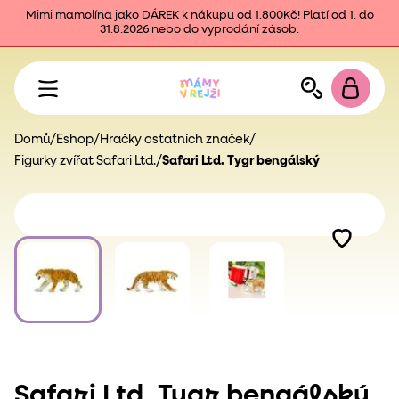
Mimi mamolína jako DÁREK k nákupu od 1.800Kč! Platí od 1. do
31.8.2026 nebo do vyprodání zásob.
Domů
/
Eshop
/
Hračky ostatních značek
/
Figurky zvířat Safari Ltd.
/
Safari Ltd. Tygr bengálský
Safari Ltd. Tygr bengálský