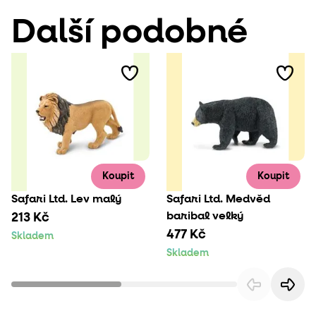
Další podobné
Koupit
Koupit
Safari Ltd. Lev malý
Safari Ltd. Medvěd
baribal velký
213 Kč
477 Kč
Skladem
Skladem