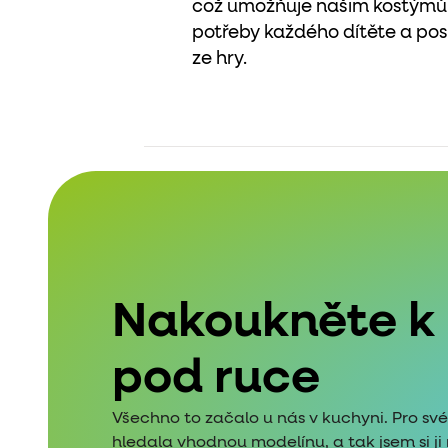
což umožňuje našim kostýmům
potřeby každého dítěte a pos
ze hry.
Nakoukněte k
pod ruce
Všechno to začalo u nás v kuchyni. Pro sv
hledala vhodnou modelínu, a tak jsem si j