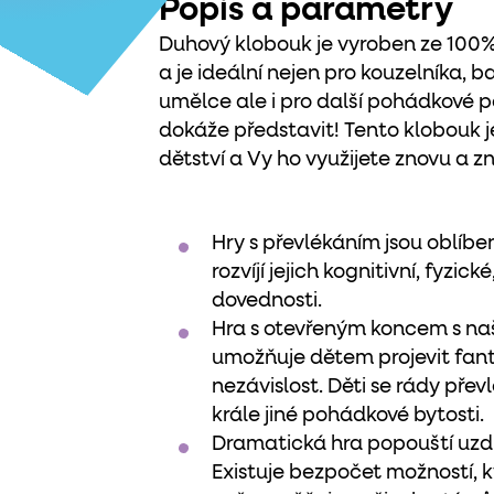
Popis a parametry
Duhový klobouk je vyroben ze 100
a je ideální nejen pro kouzelníka, 
umělce ale i pro další pohádkové po
dokáže představit! Tento klobouk j
dětství a Vy ho využijete znovu a z
Hry s převlékáním jsou oblíbe
rozvíjí jejich kognitivní, fyzick
dovednosti.
Hra s otevřeným koncem s n
umožňuje dětem projevit fanta
nezávislost. Děti se rády převlé
krále jiné pohádkové bytosti.
Dramatická hra popouští uzdu
Existuje bezpočet možností, 