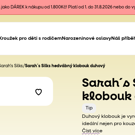
ako DÁREK k nákupu od 1.800Kč! Platí od 1. do 31.8.2026 nebo do 
Kroužek pro děti s rodičem
Narozeninové oslavy
Náš příbě
rah's Silks
/
Sarah´s Silks hedvábný klobouk duhový
Sarah´s 
klobouk
Tip
Duhový klobouk je vy
ideální nejen pro kou
ale i pro další pohádk
Číst více