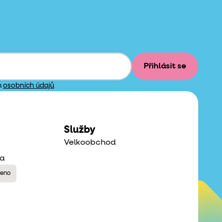
Přihlásit se
m
osobních údajů
Služby
Velkoobchod
na
řeno