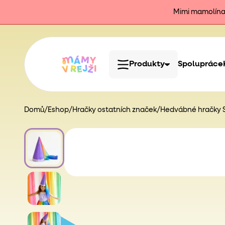
Mimi mamolína j
Produkty
Spolupráce
Domů
/
Eshop
/
Hračky ostatních značek
/
Hedvábné hračky Sa