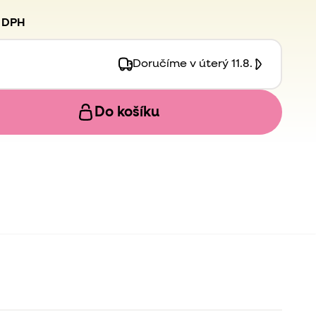
ěk, který vydrží po celé dětství a Vy ho využijete
. DPH
Doručíme v úterý 11.8.
Do košíku