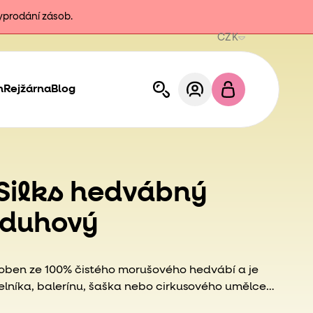
vyprodání zásob.
CZK
h
Rejžárna
Blog
Silks hedvábný
 duhový
roben ze 100% čistého morušového hedvábí a je
zelníka, balerínu, šaška nebo cirkusového umělce
ové postavy, které si Vaše dítě dokáže představit!