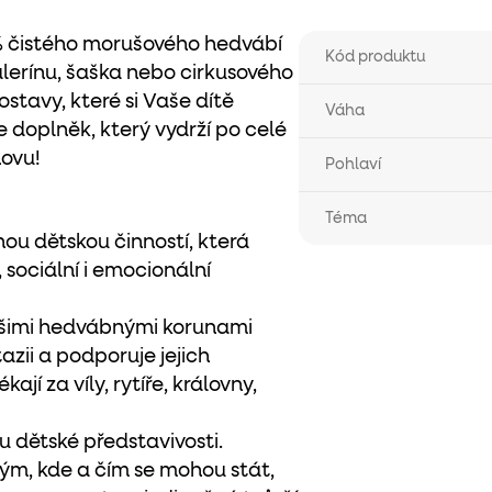
% čistého morušového hedvábí
Kód produktu
balerínu, šaška nebo cirkusového
stavy, které si Vaše dítě
Váha
e doplněk, který vydrží po celé
novu!
Pohlaví
Téma
nou dětskou činností, která
é, sociální i emocionální
ašimi hedvábnými korunami
zii a podporuje jejich
kají za víly, rytíře, královny,
 dětské představivosti.
kým, kde a čím se mohou stát,