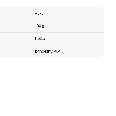
4073
100 g
holka
princezny
,
víly