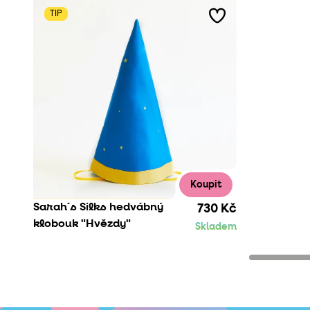
TIP
Koupit
Sarah´s Silks hedvábný
730 Kč
klobouk "Hvězdy"
Skladem