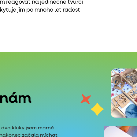
 reagovat na jedinečné tvůrčí
kytuje jim po mnoho let radost
 nám
é dva kluky jsem marně
i nakonec začala míchat