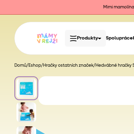
Mimi mamolína j
Produkty
Spolupráce
Domů
/
Eshop
/
Hračky ostatních značek
/
Hedvábné hračky Sa