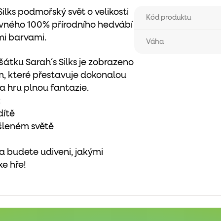
ilks podmořský svět o velikosti
Kód produktu
evného 100% přírodního hedvábí
mi barvami.
Váha
ku Sarah´s Silks je zobrazeno
m, které přestavuje dokonalou
a hru plnou fantazie.
:
dítě
šleném světě
 a budete udiveni, jakými
ke hře!