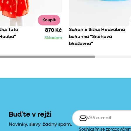
Koupit
lks Tutu
Sarah´s Silks Hedvábná
870 Kč
"Houba"
korunka "Sněhová
Skladem
královna"
Buďte v rejži
Novinky, slevy, žádný spam.
Souhlasím se zpracování