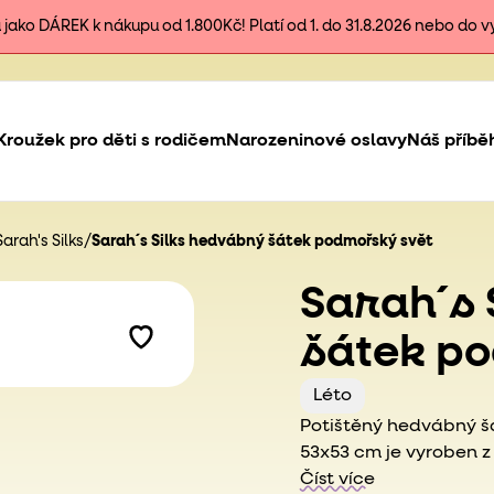
ako DÁREK k nákupu od 1.800Kč! Platí od 1. do 31.8.2026 nebo do 
Kroužek pro děti s rodičem
Narozeninové oslavy
Náš příbě
rah's Silks
/
Sarah´s Silks hedvábný šátek podmořský svět
Sarah´s 
šátek p
Léto
Potištěný hedvábný šát
53x53 cm je vyroben z
potištěn netoxickými 
Číst více