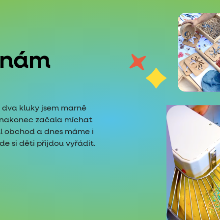
 nám
é dva kluky jsem marně
i nakonec začala míchat
tl obchod a dnes máme i
 si děti přijdou vyřádit.