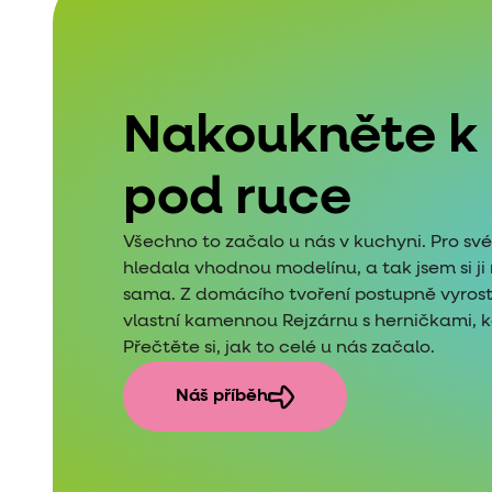
Nakoukněte k
pod ruce
Všechno to začalo u nás v kuchyni. Pro sv
hledala vhodnou modelínu, a tak jsem si j
sama. Z domácího tvoření postupně vyros
vlastní kamennou Rejzárnu s herničkami, kde
Přečtěte si, jak to celé u nás začalo.
Náš příběh