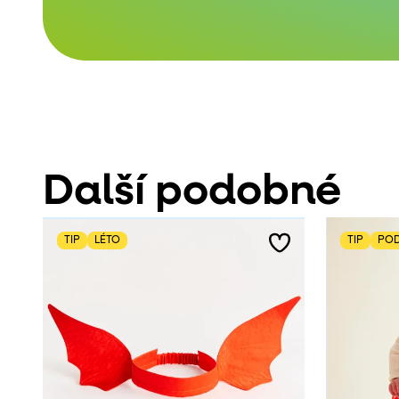
Další podobné
TIP
LÉTO
TIP
POD