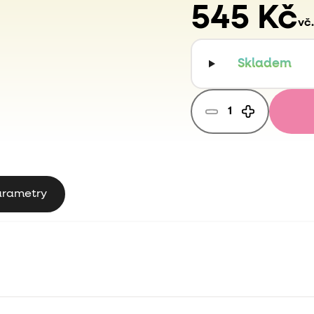
545 Kč
vč
Skladem
arametry