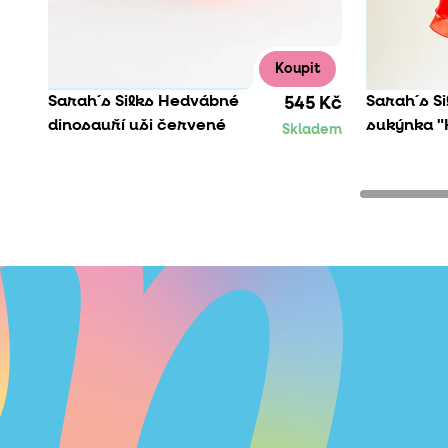
Koupit
Sarah´s Silks Hedvábné
Sarah´s Si
545 Kč
dinosauří uši červené
sukýnka 
Skladem