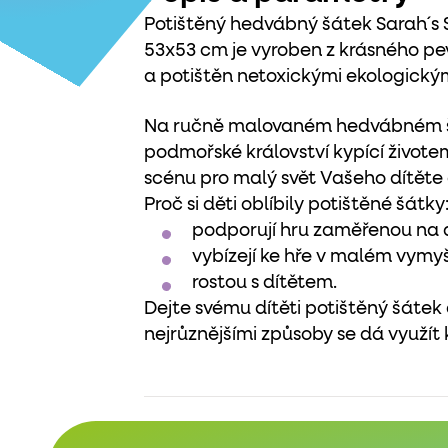
Potištěný hedvábný šátek Sarah´s S
53x53 cm je vyroben z krásného p
a potištěn netoxickými ekologický
Na ručně malovaném hedvábném šát
podmořské království kypící živote
scénu pro malý svět Vašeho dítěte 
Proč si děti oblíbily potištěné šátky
podporují hru zaměřenou na 
vybízejí ke hře v malém vymy
rostou s dítětem.
Dejte svému dítěti potištěný šátek
nejrůznějšími způsoby se dá využít 