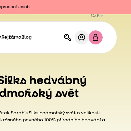
vyprodání zásob.
CZK
h
Rejžárna
Blog
Silks hedvábný
odmořský svět
ek Sarah´s Silks podmořský svět o velikosti
 krásného pevného 100% přírodního hedvábí a
ekologickými barvami.