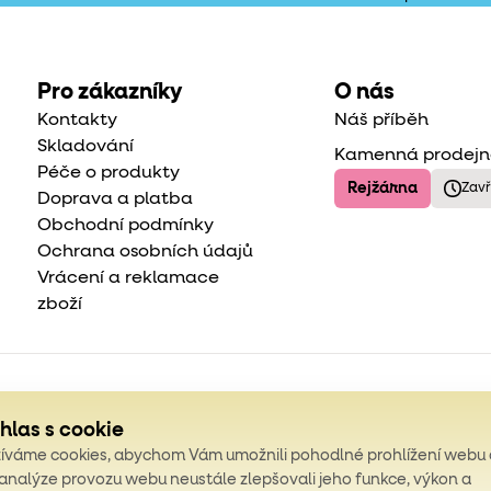
Pro zákazníky
O nás
Kontakty
Náš příběh
Skladování
Kamenná prodej
Péče o produkty
Rejžárna
Zav
Doprava a platba
Obchodní podmínky
Ochrana osobních údajů
Vrácení a reklamace
zboží
hlas s cookie
íváme cookies, abychom Vám umožnili pohodlné prohlížení webu 
 analýze provozu webu neustále zlepšovali jeho funkce, výkon a