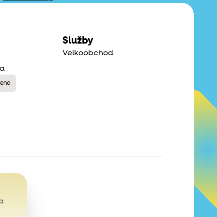
Služby
Velkoobchod
na
řeno
a