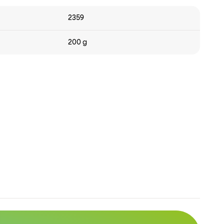
2359
200 g