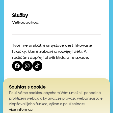
Služby
Velkoobchod
Tvoříme unikátní smyslové certifikované
hračky, které zabaví a rozvíjejí děti. A
rodičům dopřejí chvíli klidu a relaxace.
Vaše hvězdičky, naše motivace
Souhlas s cookie
Používáme cookies, abychom Vám umožnili pohodlné
4,9
prohlížení webu a díky analýze provozu webu neustále
zlepšovali jeho funkce, výkon a použitelnost.
z celkem 200 hodnocení
více informací