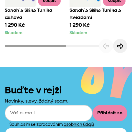
Koupit
Koupit
Sarah´s Silks Tunika
Sarah´s Silks Tunika s
duhová
hvězdami
1 290 Kč
1 290 Kč
Skladem
Skladem
Buďte v rejži
Novinky, slevy, žádný spam.
Přihlásit se
Souhlasím se zpracováním
osobních údajů