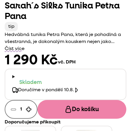
Sarah´s Silks Tunika Petra
Pana
tip
Hedvábná tunika Petra Pana, která je pohodlná a
všestranná, je dokonalým kouskem nejen jako
kostým Petera Pana nebo Robina Hooda, ale i pro
Číst více
jakoukoli pohádkovou postavu, kterou si Vaše dítě
1 290 Kč
vč. DPH
dokáže představit! Jako doplněk můžete
využít
zelenou dýku
a
hedvábný klobouk
.
Skladem
Doručíme v pondělí 10.8.
Do košíku
Doporučujeme přikoupit