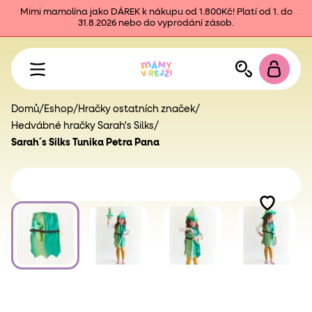
Mimi mamolína jako DÁREK k nákupu od 1.800Kč! Platí od 1. do
31.8.2026 nebo do vyprodání zásob.
Domů
/
Eshop
/
Hračky ostatních značek
/
Hedvábné hračky Sarah's Silks
/
Sarah´s Silks Tunika Petra Pana