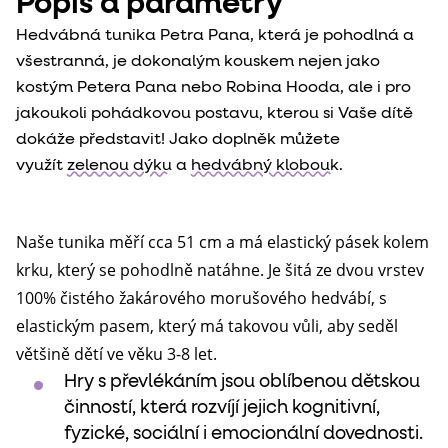
Popis a parametry
Hedvábná tunika Petra Pana, která je pohodlná a
všestranná, je dokonalým kouskem nejen jako
kostým Petera Pana nebo Robina Hooda, ale i pro
jakoukoli pohádkovou postavu, kterou si Vaše dítě
dokáže představit! Jako doplněk můžete
využít
zelenou dýku
a
hedvábný klobouk
.
Naše tunika měří cca 51 cm a má elastický pásek kolem
krku, který se pohodlně natáhne. Je šitá ze dvou vrstev
100% čistého žakárového morušového hedvábí, s
elastickým pasem, který má takovou vůli, aby seděl
většině dětí ve věku 3-8 let.
Hry s převlékáním jsou oblíbenou dětskou
činností, která rozvíjí jejich kognitivní,
fyzické, sociální i emocionální dovednosti.