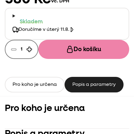
vč. DPH
uvolní.
Skladem
Doručíme v úterý 11.8.
Do košíku
Pro koho je určena
Popis a parametry
Pro koho je určena
Popis a parametry