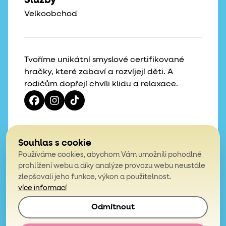
Velkoobchod
Tvoříme unikátní smyslové certifikované
hračky, které zabaví a rozvíjejí děti. A
rodičům dopřejí chvíli klidu a relaxace.
Vaše hvězdičky, naše motivace
Souhlas s cookie
Používáme cookies, abychom Vám umožnili pohodlné
4,9
prohlížení webu a díky analýze provozu webu neustále
zlepšovali jeho funkce, výkon a použitelnost.
z celkem 200 hodnocení
více informací
Odmítnout
© 2026, Mámy v rejži. Všechna práva vyhrazena.
Obchodní podmínky