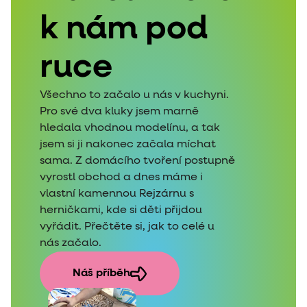
k nám pod
ruce
Všechno to začalo u nás v kuchyni.
Pro své dva kluky jsem marně
hledala vhodnou modelínu, a tak
jsem si ji nakonec začala míchat
sama. Z domácího tvoření postupně
vyrostl obchod a dnes máme i
vlastní kamennou Rejzárnu s
herničkami, kde si děti přijdou
vyřádit. Přečtěte si, jak to celé u
nás začalo.
Náš příběh