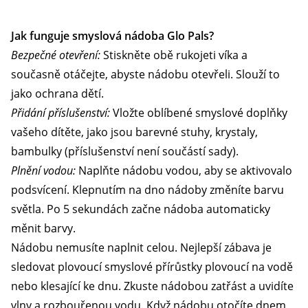
Jak funguje smyslová nádoba Glo Pals?
Bezpečné otevření:
Stiskněte obě rukojeti víka a
současně otáčejte, abyste nádobu otevřeli. Slouží to
jako ochrana dětí.
Přidání příslušenství:
Vložte oblíbené smyslové doplňky
vašeho dítěte, jako jsou barevné stuhy, krystaly,
bambulky (příslušenství není součástí sady).
Plnění vodou:
Naplňte nádobu vodou, aby se aktivovalo
podsvícení. Klepnutím na dno nádoby změníte barvu
světla. Po 5 sekundách začne nádoba automaticky
měnit barvy.
Nádobu nemusíte naplnit celou. Nejlepší zábava je
sledovat plovoucí smyslové přírůstky plovoucí na vodě
nebo klesající ke dnu. Zkuste nádobou zatřást a uvidíte
vlny a rozbouřenou vodu. Když nádobu otočíte dnem