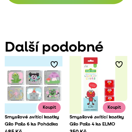
Další podobné
Koupit
Koupit
Smyslové svítící kostky
Smyslové svítící kostky
Glo Pals 6 ks Pohádka
Glo Pals 4 ks ELMO
485 Kč
350 Kč