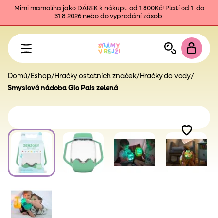
Mimi mamolína jako DÁREK k nákupu od 1.800Kč! Platí od 1. do
31.8.2026 nebo do vyprodání zásob.
Domů
/
Eshop
/
Hračky ostatních značek
/
Hračky do vody
/
Smyslová nádoba Glo Pals zelená