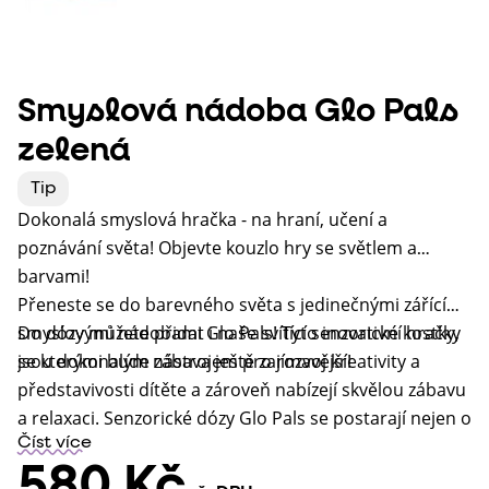
Smyslová nádoba Glo Pals
zelená
Tip
Dokonalá smyslová hračka - na hraní, učení a
poznávání světa! O
bjevte kouzlo hry se světlem a
barvami!
Přeneste se do barevného světa s jedinečnými zářícími
smyslovými nádobami Glo Pals! Tyto inovativní hračky
Do dózy můžete přidat i naše svítící senzorické kostky,
jsou dokonalým nástrojem pro rozvoj kreativity a
se kterými bude zábava ještě zajímavější!
představivosti dítěte a zároveň nabízejí skvělou zábavu
a relaxaci. Senzorické dózy Glo Pals se postarají nejen o
skvělou zábavu! Měnící se barvy světla dítě zaujmou a
Číst více
580 Kč
sledování živlů vznášejících se ve vodě dítě uklidní a