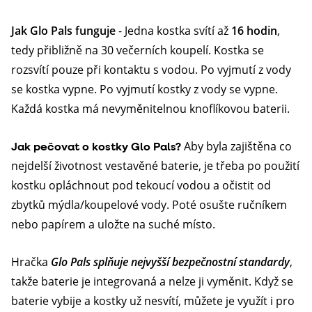
Jak Glo Pals funguje
- Jedna kostka svítí až
16 hodin
,
tedy přibližně na 30 večerních koupelí. Kostka se
rozsvítí pouze při kontaktu s vodou. Po vyjmutí z vody
se kostka vypne. Po vyjmutí kostky z vody se vypne.
Každá kostka má nevyměnitelnou knoflíkovou baterii.
Aby byla zajištěna co
Jak pečovat o kostky Glo Pals?
nejdelší životnost vestavěné baterie, je třeba po použití
kostku opláchnout pod tekoucí vodou a očistit od
zbytků mýdla/koupelové vody. Poté osušte ručníkem
nebo papírem a uložte na suché místo.
Hračka
Glo Pals splňuje nejvyšší bezpečnostní standardy
,
takže baterie je integrovaná a nelze ji vyměnit.
Když se
baterie vybije a kostky už nesvítí, můžete je využít i pro