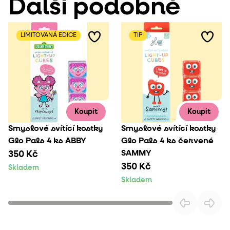
Další podobné
LIMITOVANÁ EDICE
TIP
Koupit
Koupit
Smyslové svítící kostky
Smyslové svítící kostky
Glo Pals 4 ks ABBY
Glo Pals 4 ks červené
SAMMY
350 Kč
350 Kč
Skladem
Skladem