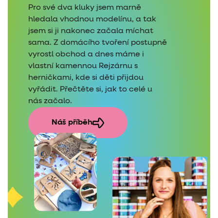
Pro své dva kluky jsem marně
hledala vhodnou modelínu, a tak
jsem si ji nakonec začala míchat
sama. Z domácího tvoření postupně
vyrostl obchod a dnes máme i
vlastní kamennou Rejzárnu s
herničkami, kde si děti přijdou
vyřádit. Přečtěte si, jak to celé u
nás začalo.
Náš příběh