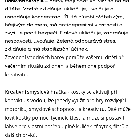
Barevná terapie
– barvy mají pozitivní vliv na náladu
dítěte. Modrá zklidňuje, uklidňuje, uvolňuje a
usnadňuje koncentraci. Žlutá působí přátelským,
hřejivým dojmem, má antidepresivní vlastnosti a
zvyšuje pocit bezpečí. Fialová uklidňuje, zabraňuje
nespavosti, uvolňuje. Zelená odbourává stres,
zklidňuje a má stabilizační účinek.
Zavedení vhodných barev pomůže vašemu dítěti při
večerním rituálu zklidnění a během dne podpoří
kreativitu.
Kreativní smyslová hračka
- kostky se aktivují při
kontaktu s vodou, lze je tedy využít pro hry rozvíjející
motoriku, smyslové schopnosti a kreativitu. Dítě může
lovit kostky pomocí tyčinek, kleští a může si postavit
lahve pro vlastní potřebu plné kuliček, třpytek, flitrů a
dalších prvků.