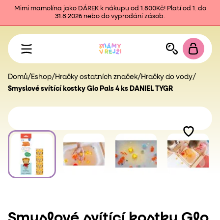
Mimi mamolína jako DÁREK k nákupu od 1.800Kč! Platí od 1. do
31.8.2026 nebo do vyprodání zásob.
Domů
/
Eshop
/
Hračky ostatních značek
/
Hračky do vody
/
Smyslové svítící kostky Glo Pals 4 ks DANIEL TYGR
Smyslové svítící kostky Glo