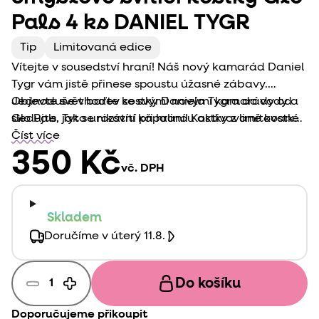
Pals 4 ks DANIEL TYGR
Tip
Limitovaná edice
Vítejte v sousedství hraní! Náš nový kamarád Daniel
Tygr vám jistě přinese spoustu úžasné zábavy.
Jednoduše vhoďte kostky Daniela Tygra do vody a
Objevte svět barev se svými novými kamarády od
sledujte, jak se rozsvítí při hraní! Kostky z limitované
Glo Pals. Tyto unikátní kapalinou aktivované kostky
edice, které září zlatavým odstínem.
přenesou Vaše dítě do nové dimenze kreativní hry.
Číst více
Kostky, které zpestří nejen koupel Vašeho dítěte, ale
350 Kč
vč. DPH
budou také ideálním doplňkem ke smyslovým hrám
stimulujícím zrakové podněty.
Skladem
Doručíme v úterý 11.8.
Do košíku
Doporučujeme přikoupit