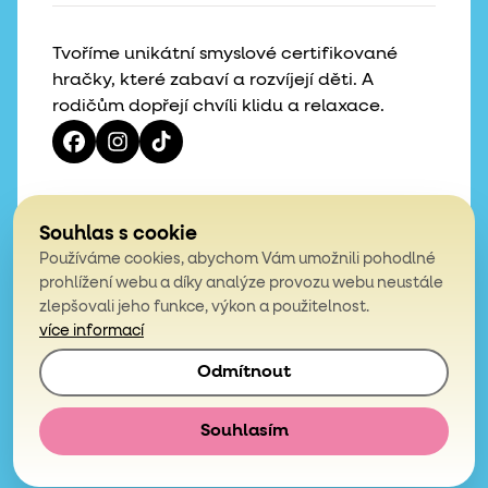
Tvoříme unikátní smyslové certifikované
hračky, které zabaví a rozvíjejí děti. A
rodičům dopřejí chvíli klidu a relaxace.
Vaše hvězdičky, naše motivace
Souhlas s cookie
Používáme cookies, abychom Vám umožnili pohodlné
4,9
prohlížení webu a díky analýze provozu webu neustále
zlepšovali jeho funkce, výkon a použitelnost.
z celkem 200 hodnocení
více informací
Odmítnout
© 2026, Mámy v rejži. Všechna práva vyhrazena.
Obchodní podmínky
Podmínky ochrany osobních údajů
Souhlasím
E-shop vytvořila
Simplia.cz