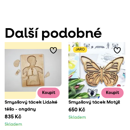
Další podobné
JARO
Koupit
Koupit
Smyslový tácek Lidské
Smyslový tácek Motýl
tělo - orgány
650 Kč
835 Kč
Skladem
Skladem