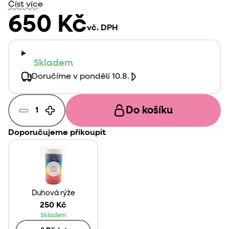
dětskou hru s přírodou. Smyslový tácek sklenice
Číst více
využijete na především na smyslohraní na téma jaro
650 Kč
vč. DPH
nebo jídlo.
Skladem
Doručíme v pondělí 10.8.
Do košíku
Doporučujeme přikoupit
Duhová rýže
250 Kč
Skladem