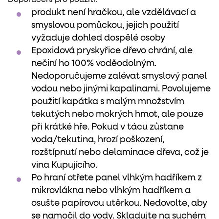
produkt není hračkou, ale vzdělávací a
smyslovou pomůckou, jejich použití
vyžaduje dohled dospělé osoby
Epoxidová pryskyřice dřevo chrání, ale
nečiní ho 100% voděodolným.
Nedoporučujeme zalévat smyslový panel
vodou nebo jinými kapalinami. Povolujeme
použití kapátka s malým množstvím
tekutých nebo mokrých hmot, ale pouze
při krátké hře. Pokud v tácu zůstane
voda/tekutina, hrozí poškození,
rozštípnutí nebo delaminace dřeva, což je
vina Kupujícího.
Po hraní otřete panel vlhkým hadříkem z
mikrovlákna nebo vlhkým hadříkem a
osušte papírovou utěrkou. Nedovolte, aby
se namočil do vody. Skladujte na suchém