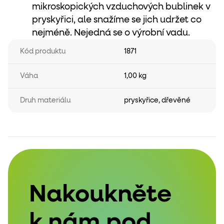
mikroskopických vzduchových bublinek v
pryskyřici, ale snažíme se jich udržet co
nejméně. Nejedná se o výrobní vadu.
Kód produktu
1871
Váha
1,00 kg
Druh materiálu
pryskyřice
,
dřevěné
Nakoukněte
k nám pod