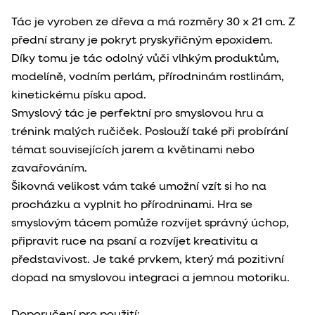
Tác je vyroben ze dřeva a má rozměry 30 x 21 cm. Z
přední strany je pokryt pryskyřičným epoxidem.
Díky tomu je tác odolný vůči vlhkým produktům,
modelíně, vodním perlám,
přírodninám rostlinám,
kinetickému písku apod.
Smyslový tác je perfektní pro smyslovou hru a
trénink malých ručiček. Poslouží také při probírání
témat souvisejících jarem a květinami nebo
zavařováním.
Šikovná velikost vám také umožní vzít si ho na
procházku a vyplnit ho přírodninami. Hra se
smyslovým tácem pomůže rozvíjet správný úchop,
připravit ruce na psaní a rozvíjet kreativitu a
představivost. Je také prvkem, který má pozitivní
dopad na smyslovou integraci a jemnou motoriku.
Doporučení pro použití: