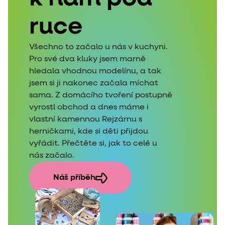
ruce
Všechno to začalo u nás v kuchyni.
Pro své dva kluky jsem marně
hledala vhodnou modelínu, a tak
jsem si ji nakonec začala míchat
sama. Z domácího tvoření postupně
vyrostl obchod a dnes máme i
vlastní kamennou Rejzárnu s
herničkami, kde si děti přijdou
vyřádit. Přečtěte si, jak to celé u
nás začalo.
Náš příběh