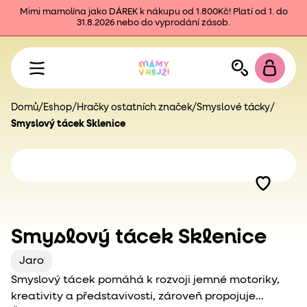
Mimi mamolína jako DÁREK k nákupu od 1.800Kč! Platí od 1. do
31.8.2026 nebo do vyprodání zásob.
Domů
/
Eshop
/
Hračky ostatních značek
/
Smyslové tácky
/
Smyslový tácek Sklenice
Smyslový tácek Sklenice
Jaro
Smyslový tácek pomáhá k rozvoji jemné motoriky,
kreativity a představivosti, zároveň propojuje