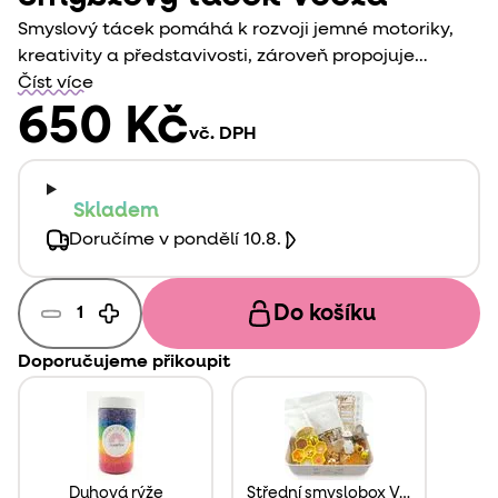
Smyslový tácek pomáhá k rozvoji jemné motoriky,
kreativity a představivosti, zároveň propojuje
dětskou hru s přírodou. Smyslový tácek Včela
Číst více
využijete na především na smyslohraní na téma
650 Kč
vč. DPH
včely.
Skladem
Doručíme v pondělí 10.8.
Do košíku
Doporučujeme přikoupit
Duhová rýže
Střední smyslobox Včela