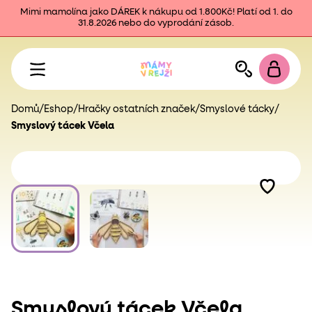
Mimi mamolína jako DÁREK k nákupu od 1.800Kč! Platí od 1. do
31.8.2026 nebo do vyprodání zásob.
Domů
/
Eshop
/
Hračky ostatních značek
/
Smyslové tácky
/
Smyslový tácek Včela
Smyslový tácek Včela