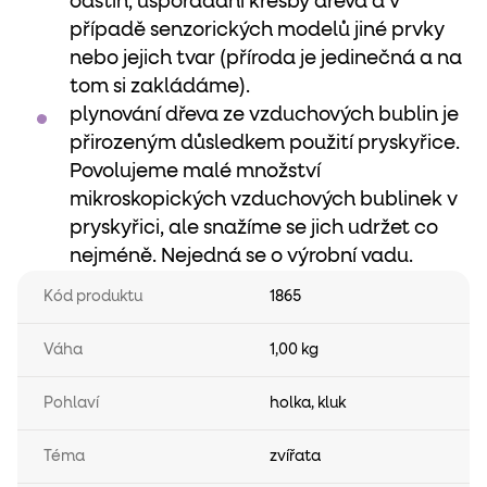
odstín, uspořádání kresby dřeva a v
případě senzorických modelů jiné prvky
nebo jejich tvar (příroda je jedinečná a na
tom si zakládáme).
plynování dřeva ze vzduchových bublin je
přirozeným důsledkem použití pryskyřice.
Povolujeme malé množství
mikroskopických vzduchových bublinek v
pryskyřici, ale snažíme se jich udržet co
nejméně. Nejedná se o výrobní vadu.
Kód produktu
1865
Váha
1,00 kg
Pohlaví
holka
,
kluk
Téma
zvířata