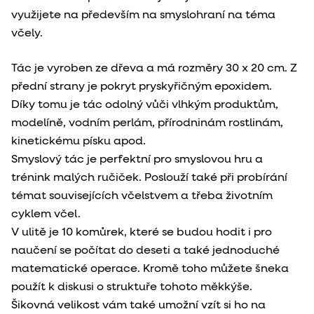
využijete na především na smyslohraní na téma
včely.
Tác je vyroben ze dřeva a má rozměry 30 x 20 cm. Z
přední strany je pokryt pryskyřičným epoxidem.
Díky tomu je tác odolný vůči vlhkým produktům,
modelíně, vodním perlám,
přírodninám rostlinám,
kinetickému písku apod.
Smyslový tác je perfektní pro smyslovou hru a
trénink malých ručiček. Poslouží také při probírání
témat souvisejících včelstvem a třeba životním
cyklem včel.
V ulitě je 10 komůrek, které se budou hodit i pro
naučení se počítat do deseti a také jednoduché
matematické operace.
Kromě toho můžete šneka
použít k diskusi o struktuře tohoto měkkýše.
Šikovná velikost vám také umožní vzít si ho na