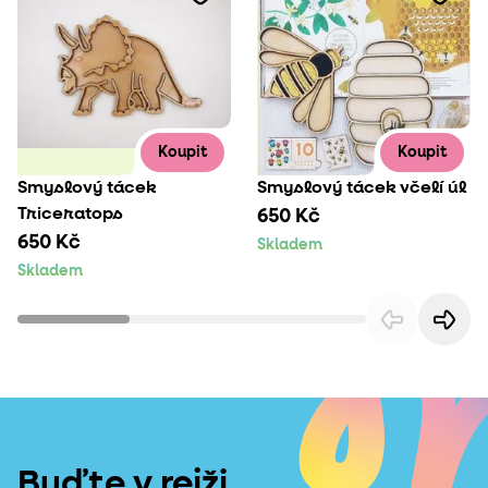
Koupit
Koupit
Smyslový tácek
Smyslový tácek včelí úl
Triceratops
650 Kč
650 Kč
Skladem
Skladem
Buďte v rejži