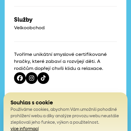
Služby
Velkoobchod
Tvoříme unikátní smyslové certifikované
hračky, které zabaví a rozvíjejí děti. A
rodičům dopřejí chvíli klidu a relaxace.
Vaše hvězdičky, naše motivace
Souhlas s cookie
Používáme cookies, abychom Vám umožnili pohodlné
4,9
prohlížení webu a díky analýze provozu webu neustále
zlepšovali jeho funkce, výkon a použitelnost.
z celkem 200 hodnocení
více informací