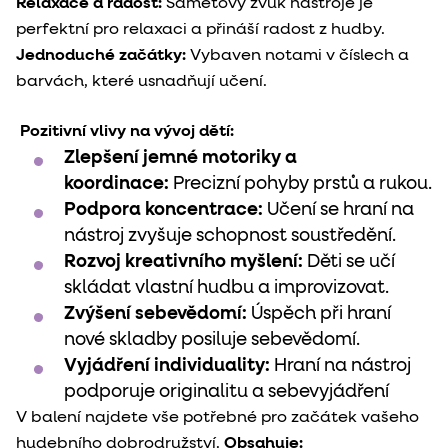
Relaxace a radost:
Sametový zvuk nástroje je
perfektní pro relaxaci a přináší radost z hudby.
Jednoduché začátky:
Vybaven notami v číslech a
barvách, které usnadňují učení.
Pozitivní vlivy na vývoj dětí:
Zlepšení jemné motoriky a
koordinace:
Precizní pohyby prstů a rukou.
Podpora koncentrace:
Učení se hraní na
nástroj zvyšuje schopnost soustředění.
Rozvoj kreativního myšlení:
Děti se učí
skládat vlastní hudbu a improvizovat.
Zvýšení sebevědomí:
Úspěch při hraní
nové skladby posiluje sebevědomí.
Vyjádření individuality:
Hraní na nástroj
podporuje originalitu a sebevyjádření
V balení najdete vše potřebné pro začátek vašeho
hudebního dobrodružství.
Obsahuje: