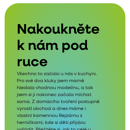
Nakoukněte
k nám pod
ruce
Všechno to začalo u nás v kuchyni.
Pro své dva kluky jsem marně
hledala vhodnou modelínu, a tak
jsem si ji nakonec začala míchat
sama. Z domácího tvoření postupně
vyrostl obchod a dnes máme i
vlastní kamennou Rejzárnu s
herničkami, kde si děti přijdou
vyřádit. Přečtěte si, jak to celé u