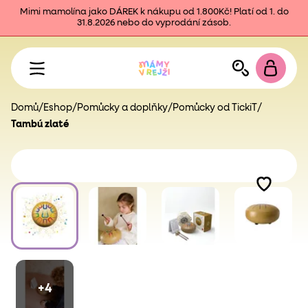
Mimi mamolína jako DÁREK k nákupu od 1.800Kč! Platí od 1. do
31.8.2026 nebo do vyprodání zásob.
Domů
/
Eshop
/
Pomůcky a doplňky
/
Pomůcky od TickiT
/
Tambú zlaté
+4