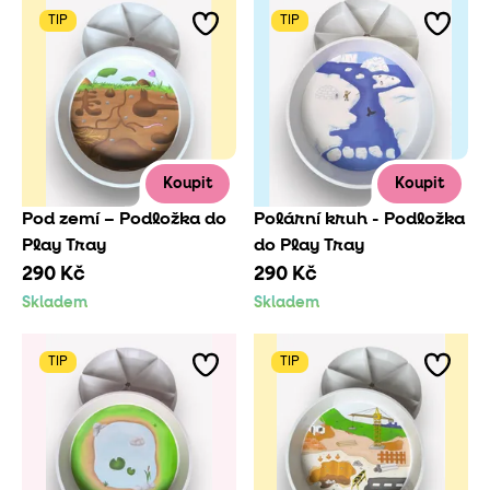
TIP
TIP
Koupit
Koupit
Pod zemí – Podložka do
Polární kruh - Podložka
Play Tray
do Play Tray
290 Kč
290 Kč
Skladem
Skladem
TIP
TIP