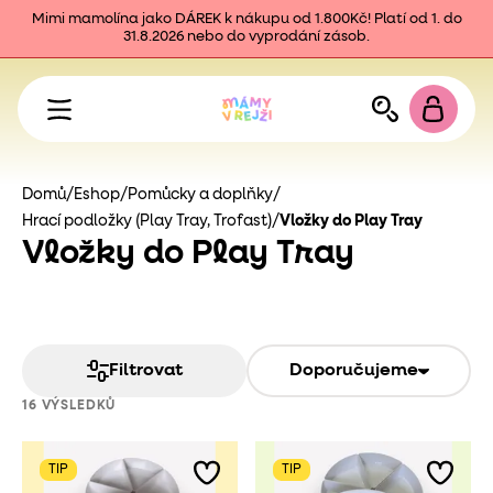
Mimi mamolína jako DÁREK k nákupu od 1.800Kč! Platí od 1. do
31.8.2026 nebo do vyprodání zásob.
Domů
/
Eshop
/
Pomůcky a doplňky
/
Hrací podložky (Play Tray, Trofast)
/
Vložky do Play Tray
Vložky do Play Tray
Filtrovat
Doporučujeme
16 VÝSLEDKŮ
TIP
TIP