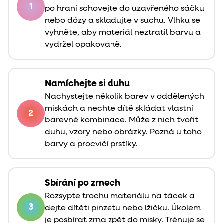
1
po hraní schovejte do uzavřeného sáčku
nebo dózy a skladujte v suchu. Vlhku se
vyhněte, aby materiál neztratil barvu a
vydržel opakovaně.
Namíchejte si duhu
Nachystejte několik barev v oddělených
miskách a nechte dítě skládat vlastní
2
barevné kombinace. Může z nich tvořit
duhu, vzory nebo obrázky. Pozná u toho
barvy a procvičí prstíky.
Sbírání po zrnech
Rozsypte trochu materiálu na tácek a
3
dejte dítěti pinzetu nebo lžičku. Úkolem
je posbírat zrna zpět do misky. Trénuje se