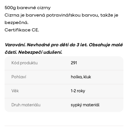
500g barevné cizrny
Cizrna je barvená potravinářskou barvou, takže je
bezpečná.
Certifikace CE.
Varování. Nevhodné pro děti do 3 let. Obsahuje malé
části. Nebezpečí udušení.
Kód produktu
291
Pohlaví
holka
,
kluk
Věk
1-2 roky
Druh materiálu
sypký materiál