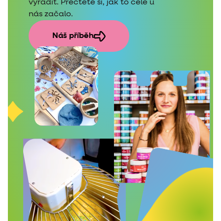
vyřádit. Přečtěte si, jak to celé u
nás začalo.
Náš příběh