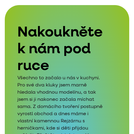
Nakoukněte
k nám pod
ruce
Všechno to začalo u nás v kuchyni.
Pro své dva kluky jsem marně
hledala vhodnou modelínu, a tak
jsem si ji nakonec začala míchat
sama. Z domácího tvoření postupně
vyrostl obchod a dnes máme i
vlastní kamennou Rejzárnu s
herničkami, kde si děti přijdou