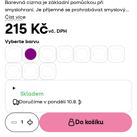
Barevná cizrna je základní pomůckou při
smyslohraní. Je příjemné se prohrabávat smyslovým
materiálem, hledat v něm věci, nabírat a
Číst více
přesypávat. Tvořit z něj různé světy zabaví nejedno
215 Kč
vč. DPH
dítě a dokonce i dospělé.
Vyberte barvu
Skladem
Doručíme v pondělí 10.8.
Do košíku