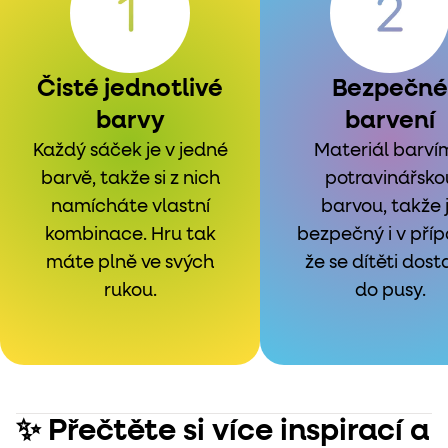
Čisté jednotlivé
Bezpečné
barvy
barvení
Každý sáček je v jedné
Materiál barví
barvě, takže si z nich
potravinářsko
namícháte vlastní
barvou, takže 
kombinace. Hru tak
bezpečný i v příp
máte plně ve svých
že se dítěti dos
rukou.
do pusy.
✨ Přečtěte si více inspirací a