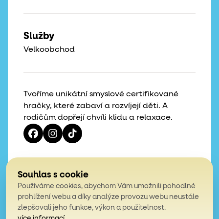
Služby
Velkoobchod
Tvoříme unikátní smyslové certifikované
hračky, které zabaví a rozvíjejí děti. A
rodičům dopřejí chvíli klidu a relaxace.
Vaše hvězdičky, naše motivace
Souhlas s cookie
Používáme cookies, abychom Vám umožnili pohodlné
4,9
prohlížení webu a díky analýze provozu webu neustále
zlepšovali jeho funkce, výkon a použitelnost.
z celkem 200 hodnocení
více informací