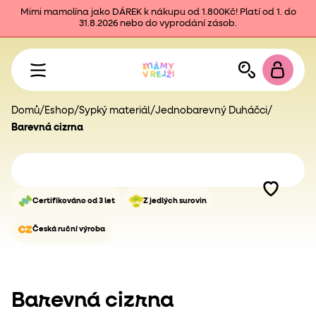
Mimi mamolína jako DÁREK k nákupu od 1.800Kč! Platí od 1. do
31.8.2026 nebo do vyprodání zásob.
Domů
/
Eshop
/
Sypký materiál
/
Jednobarevný Duháčci
/
Barevná cizrna
Certifikováno od 3 let
Z jedlých surovin
Česká ruční výroba
Barevná cizrna