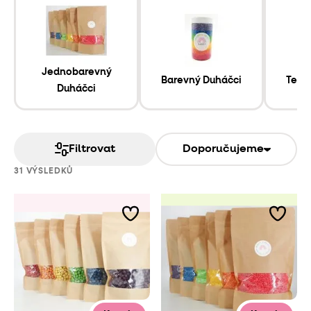
Jednobarevný
Barevný Duháčci
Tema
Duháčci
Filtrovat
Doporučujeme
31 VÝSLEDKŮ