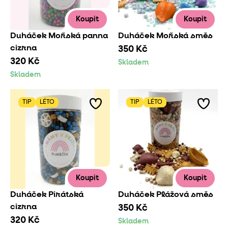
Koupit
Koupit
Duháček Mořská panna
Duháček Mořská směs
cizrna
350 Kč
320 Kč
Skladem
Skladem
TIP
LÉTO
TIP
LÉTO
Koupit
Koupit
Duháček Pirátská
Duháček Plážová směs
cizrna
350 Kč
320 Kč
Skladem