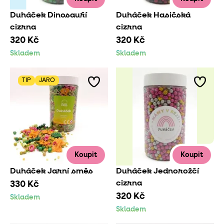
Duháček Dinosauří
Duháček Hasičská
cizrna
cizrna
320 Kč
320 Kč
Skladem
Skladem
TIP
JARO
Koupit
Koupit
Duháček Jarní směs
Duháček Jednorožčí
cizrna
330 Kč
320 Kč
Skladem
Skladem