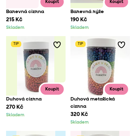
Koupit
Koupit
Barevná cizrna
Barevná rýže
215 Kč
190 Kč
Skladem
Skladem
TIP
TIP
Koupit
Koupit
Duhová cizrna
Duhová metalická
cizrna
270 Kč
320 Kč
Skladem
Skladem