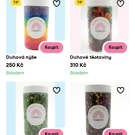
TIP
TIP
Koupit
Koupit
Duhová rýže
Duhové těstoviny
250 Kč
310 Kč
Skladem
Skladem
Koupit
Koupit