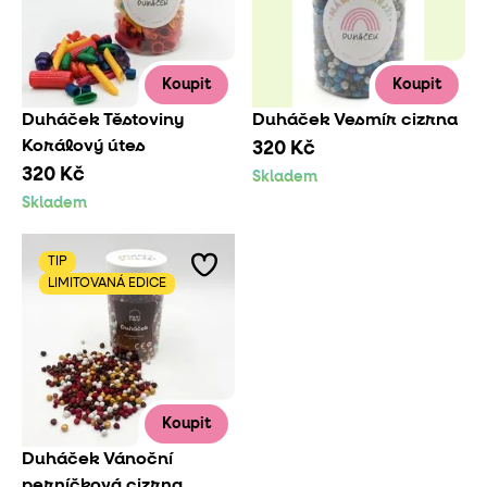
Koupit
Koupit
Duháček Těstoviny
Duháček Vesmír cizrna
Korálový útes
320 Kč
320 Kč
Skladem
Skladem
TIP
LIMITOVANÁ EDICE
Koupit
Duháček Vánoční
perníčková cizrna