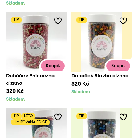
Skladem
TIP
TIP
Koupit
Koupit
Duháček Princezna
Duháček Stavba cizrna
cizrna
320 Kč
320 Kč
Skladem
Skladem
TIP
LÉTO
TIP
LIMITOVANÁ EDICE