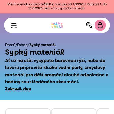
Mimi mamolína jako DÁREK k nákupu od 1.800Kč! Platí od 1. do
31.8.2026 nebo do vyprodání zásob.
Domů
/
Eshop
/
Sypký materiál
Sypký materiál
Ať už na stůl vysypete barevnou rýži, nebo do
lavoru připravíte kluzké vodní perly, smyslový
materiál pro děti promění dlouhé odpoledne v
hodiny soustředěného zkoumání.
Zobrazit více