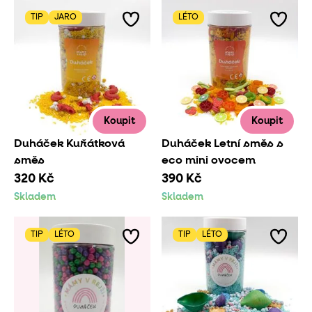
TIP
JARO
LÉTO
Koupit
Koupit
Duháček Kuřátková
Duháček Letní směs s
směs
eco mini ovocem
320 Kč
390 Kč
Skladem
Skladem
TIP
LÉTO
TIP
LÉTO