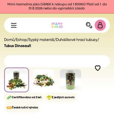
Mimi mamolína jako DÁREK k nákupu od 1.800Kč! Platí od 1. do
31.8.2026 nebo do vyprodání zásob.
Domů
/
Eshop
/
Sypký materiál
/
Duháčkové hrací tubusy
/
Tubus Dinosauři
Certifikováno od 3 let
Z jedlých surovin
Česká ruční výroba