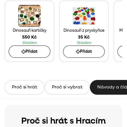
Dinosauři kartičky
Dinosauři z pryskyřice
Mam
550 Kč
35 Kč
Skladem
Skladem
Přidat
Přidat
Proč si hrát
Proč si vybrat
Návody a čl
Proč si hrát s Hracím