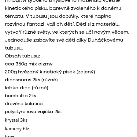
množství sypkého smyslového materiálu včetně
kinetického písku, barevně zvoleného k danému
tématu. V tubusu jsou doplňky, které naplno
rozvinou fantazii vašich dětí. Děti si z materiálu
vytvoří různé světy, ve kterých se učí novým věcem.
Jednoduše zabavíte své děti díky Duháčkovému
tubusu.
Obsah tubusu:
cca 350g mix cizrny
200g hvězdný kinetický písek (zelený)
dinosaurus 2ks (různé)
lebka dino (různé)
bambulka 2ks
dřevěná kulatina
polystyrenová vajíčka 2ks
krystal 3ks
kameny 6ks
kost