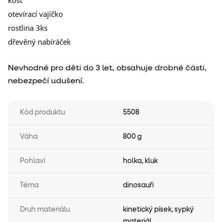
otevírací vajíčko
rostlina 3ks
dřevěný nabíráček
Nevhodné pro děti do 3 let, obsahuje drobné části,
nebezpečí udušení.
Kód produktu
5508
Váha
800 g
Pohlaví
holka
,
kluk
Téma
dinosauři
Druh materiálu
kinetický písek
,
sypký
materiál