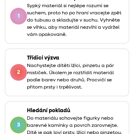
Sypký materiál si nejlépe rozumí se
suchem, proto ho po hraní vracejte zpět
1
do tubusu a skladujte v suchu. Vyhněte
se vlhku, aby materiál nezvlhl a vydržel
vám opakovaně.
Třídicí výzva
Nachystejte dítěti lžíci, pinzetu a pár
2
mističek. Úkolem je roztřídit materiál
podle barev nebo druhů. Procvičí se
přitom prsty i trpělivost.
Hledání pokladů
Do materiálu schovejte figurky nebo
3
barevné kamínky a povrch zarovnejte.
Dítě je pak loví prsty, lžící nebo pinzetou.