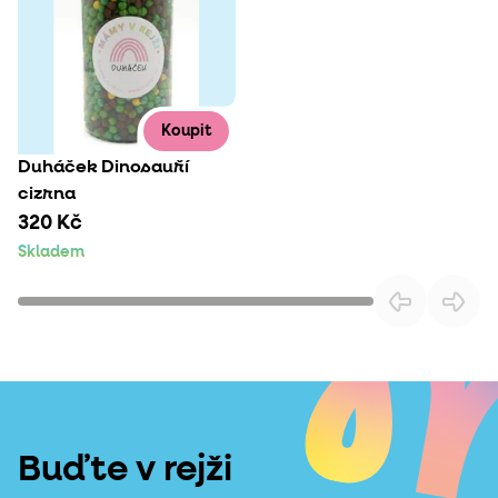
Koupit
Duháček Dinosauří
cizrna
320 Kč
Skladem
Buďte v rejži