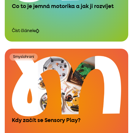
Co to je jemná motorika a jak ji rozvíjet
Číst článek
Smyslohraní
Kdy začít se Sensory Play?