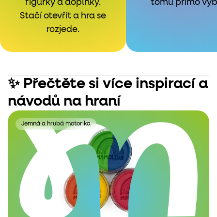
figurky a doplňky.
tomu přímo vybí
Stačí otevřít a hra se
rozjede.
✨ Přečtěte si více inspirací a
návodů na hraní
Jemná a hrubá motorika