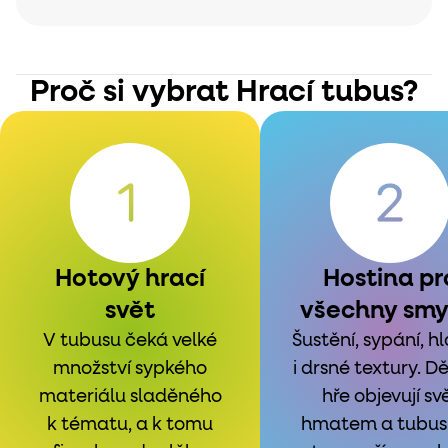
Proč si vybrat Hrací tubus?
Hotový hrací
Hostina pr
svět
všechny smy
V tubusu čeká velké
Šustění, sypání, h
množství sypkého
i drsné textury. Dě
materiálu sladěného
hře objevují sv
k tématu, a k tomu
hmatem a tubus 