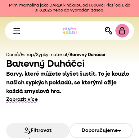
Mimi mamolína jako DÁREK k nákupu od 1.800Kč! Platí od 1. do
31.8.2026 nebo do vyprodání zásob.
Domů
/
Eshop
/
Sypký materiál
/
Barevný Duháčci
Barevný Duháčci
Barvy, které můžete slyšet šustit. To je kouzlo
našich sypkých pokladů, se kterými ožije
každá smyslová hra.
Zobrazit více
Filtrovat
Doporučujeme