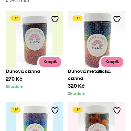
4 VÝSLEDKŮ
TIP
TIP
Koupit
Koupit
Duhová cizrna
Duhová metalická
cizrna
270 Kč
320 Kč
Skladem
Skladem
TIP
TIP