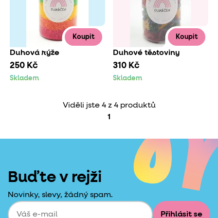
Koupit
Koupit
Duhová rýže
Duhové těstoviny
250 Kč
310 Kč
Skladem
Skladem
Viděli jste 4 z 4 produktů
1
Buďte v rejži
Novinky, slevy, žádný spam.
Přihlásit se