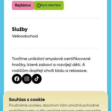
Rejžárna
Nyní otevřeno
Služby
Velkoobchod
Tvoříme unikátní smyslové certifikované
hračky, které zabaví a rozvíjejí děti. A
rodičům dopřejí chvíli klidu a relaxace.
Vaše hvězdičky, naše motivace
Souhlas s cookie
Používáme cookies, abychom Vám umožnili pohodlné
4,9