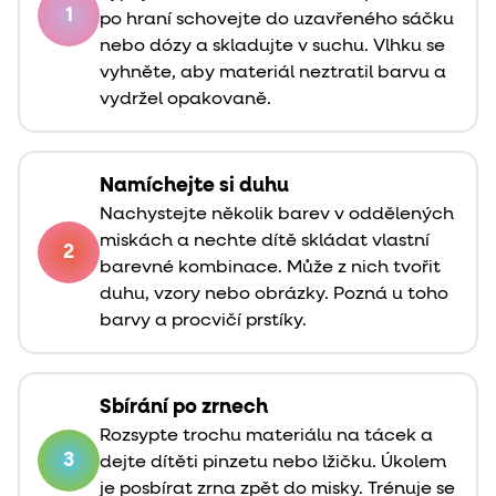
1
po hraní schovejte do uzavřeného sáčku
nebo dózy a skladujte v suchu. Vlhku se
vyhněte, aby materiál neztratil barvu a
vydržel opakovaně.
Namíchejte si duhu
Nachystejte několik barev v oddělených
miskách a nechte dítě skládat vlastní
2
barevné kombinace. Může z nich tvořit
duhu, vzory nebo obrázky. Pozná u toho
barvy a procvičí prstíky.
Sbírání po zrnech
Rozsypte trochu materiálu na tácek a
3
dejte dítěti pinzetu nebo lžičku. Úkolem
je posbírat zrna zpět do misky. Trénuje se