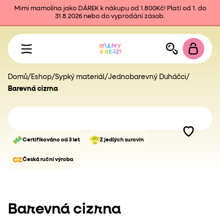
Mimi mamolína jako DÁREK k nákupu od 1.800Kč! Platí od 1. do
31.8.2026 nebo do vyprodání zásob.
Domů
/
Eshop
/
Sypký materiál
/
Jednobarevný Duháčci
/
Barevná cizrna
Certifikováno od 3 let
Z jedlých surovin
Česká ruční výroba
Barevná cizrna