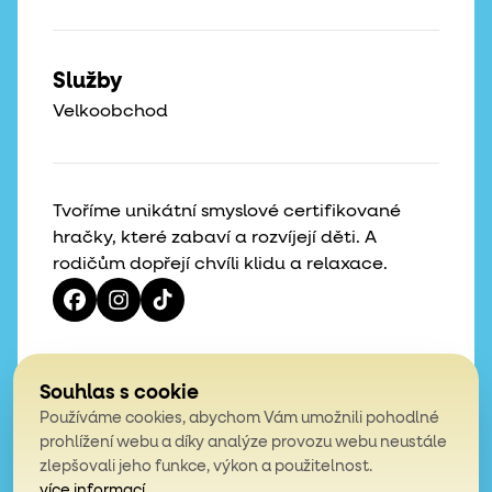
Služby
Velkoobchod
Tvoříme unikátní smyslové certifikované
hračky, které zabaví a rozvíjejí děti. A
rodičům dopřejí chvíli klidu a relaxace.
Vaše hvězdičky, naše motivace
Souhlas s cookie
Používáme cookies, abychom Vám umožnili pohodlné
4,9
prohlížení webu a díky analýze provozu webu neustále
zlepšovali jeho funkce, výkon a použitelnost.
z celkem 200 hodnocení
více informací