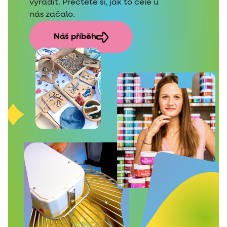
vyřádit. Přečtěte si, jak to celé u
nás začalo.
Náš příběh