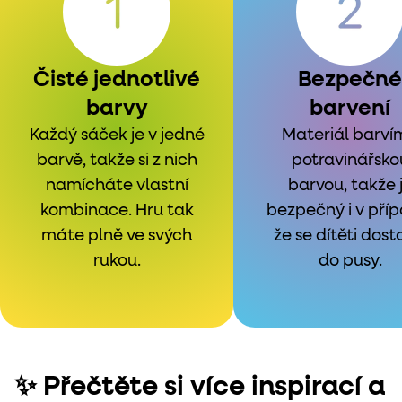
Čisté jednotlivé
Bezpečné
barvy
barvení
Každý sáček je v jedné
Materiál barví
barvě, takže si z nich
potravinářsko
namícháte vlastní
barvou, takže 
kombinace. Hru tak
bezpečný i v příp
máte plně ve svých
že se dítěti dos
rukou.
do pusy.
✨ Přečtěte si více inspirací a