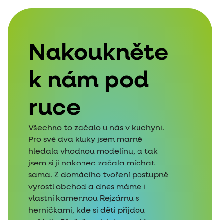
Nakoukněte
k nám pod
ruce
Všechno to začalo u nás v kuchyni.
Pro své dva kluky jsem marně
hledala vhodnou modelínu, a tak
jsem si ji nakonec začala míchat
sama. Z domácího tvoření postupně
vyrostl obchod a dnes máme i
vlastní kamennou Rejzárnu s
herničkami, kde si děti přijdou