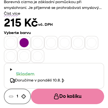
Barevná cizrna je základní pomůckou při
smyslohraní. Je příjemné se prohrabávat smyslovým
materiálem, hledat v něm věci, nabírat a
Číst více
přesypávat. Tvořit z něj různé světy zabaví nejedno
215 Kč
vč. DPH
dítě a dokonce i dospělé.
Vyberte barvu
Skladem
Doručíme v pondělí 10.8.
Do košíku