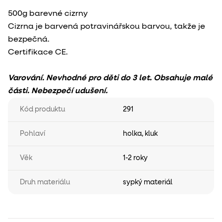
500g barevné cizrny
Cizrna je barvená potravinářskou barvou, takže je
bezpečná.
Certifikace CE.
Varování. Nevhodné pro děti do 3 let. Obsahuje malé
části. Nebezpečí udušení.
Kód produktu
291
Pohlaví
holka
,
kluk
Věk
1-2 roky
Druh materiálu
sypký materiál