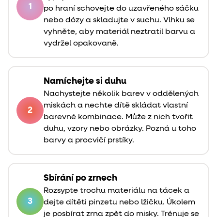
1
po hraní schovejte do uzavřeného sáčku
nebo dózy a skladujte v suchu. Vlhku se
vyhněte, aby materiál neztratil barvu a
vydržel opakovaně.
Namíchejte si duhu
Nachystejte několik barev v oddělených
miskách a nechte dítě skládat vlastní
2
barevné kombinace. Může z nich tvořit
duhu, vzory nebo obrázky. Pozná u toho
barvy a procvičí prstíky.
Sbírání po zrnech
Rozsypte trochu materiálu na tácek a
3
dejte dítěti pinzetu nebo lžičku. Úkolem
je posbírat zrna zpět do misky. Trénuje se