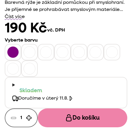
Barevná rýže je základní pomůckou při smyslohraní.
Je příjemné se prohrabávat smyslovým materiálem,
hledat v něm věci, nabírat a přesypávat. Tvořit z něj
Číst více
různé světy zabaví nejedno dítě a dokonce i
190 Kč
vč. DPH
dospělé.
Vyberte barvu
Skladem
Doručíme v úterý 11.8.
Do košíku