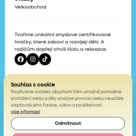
Velkoobchod
Tvoříme unikátní smyslové certifikované
hračky, které zabaví a rozvíjejí děti. A
rodičům dopřejí chvíli klidu a relaxace.
Vaše hvězdičky, naše motivace
Souhlas s cookie
Používáme cookies, abychom Vám umožnili pohodlné
4,9
prohlížení webu a díky analýze provozu webu neustále
zlepšovali jeho funkce, výkon a použitelnost.
z celkem 200 hodnocení
více informací
Odmítnout
© 2026, Mámy v rejži. Všechna práva vyhrazena.
Obchodní podmínky