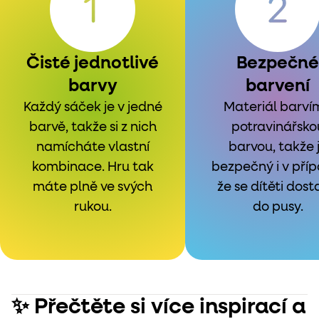
Čisté jednotlivé
Bezpečné
barvy
barvení
Každý sáček je v jedné
Materiál barví
barvě, takže si z nich
potravinářsko
namícháte vlastní
barvou, takže 
kombinace. Hru tak
bezpečný i v příp
máte plně ve svých
že se dítěti dos
rukou.
do pusy.
✨ Přečtěte si více inspirací a