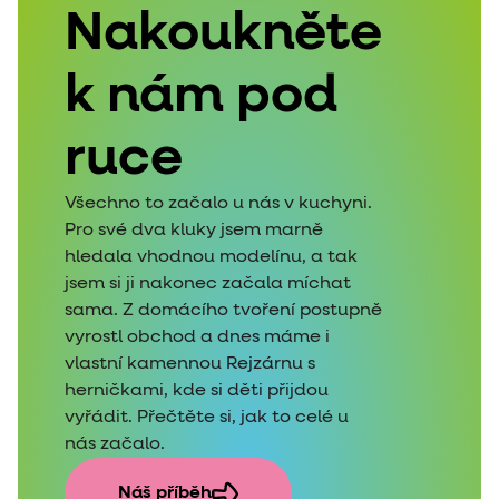
Nakoukněte
k nám pod
ruce
Všechno to začalo u nás v kuchyni.
Pro své dva kluky jsem marně
hledala vhodnou modelínu, a tak
jsem si ji nakonec začala míchat
sama. Z domácího tvoření postupně
vyrostl obchod a dnes máme i
vlastní kamennou Rejzárnu s
herničkami, kde si děti přijdou
vyřádit. Přečtěte si, jak to celé u
nás začalo.
Náš příběh