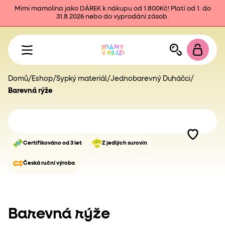
Mimi mamolína jako DÁREK k nákupu od 1.800Kč! Platí od 1. do
31.8.2026 nebo do vyprodání zásob.
Domů
/
Eshop
/
Sypký materiál
/
Jednobarevný Duháčci
/
Barevná rýže
Certifikováno od 3 let
Z jedlých surovin
Česká ruční výroba
Barevná rýže