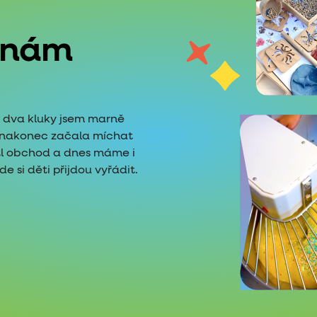
 nám
é dva kluky jsem marně
i nakonec začala míchat
tl obchod a dnes máme i
 si děti přijdou vyřádit.