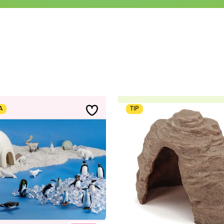
A
TIP