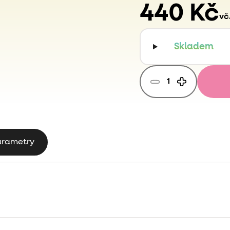
440 Kč
vč
Skladem
arametry