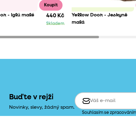
Koupit
or - Iglú malé
Yellow Door - Jeskyně
440 Kč
malá
Skladem
Buďte v rejži
Novinky, slevy, žádný spam.
Souhlasím se zpracování