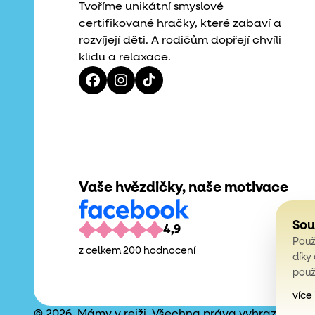
Tvoříme unikátní smyslové
certifikované hračky, které zabaví a
rozvíjejí děti. A rodičům dopřejí chvíli
klidu a relaxace.
Vaše hvězdičky, naše motivace
Sou
4,9
Použ
z celkem 200 hodnocení
díky
použ
více
© 2026, Mámy v rejži. Všechna práva vyhrazena.