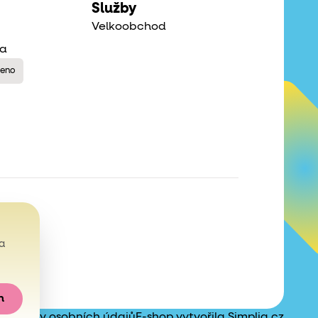
Služby
Velkoobchod
na
řeno
a
m
ochrany osobních údajů
E-shop vytvořila
Simplia.cz