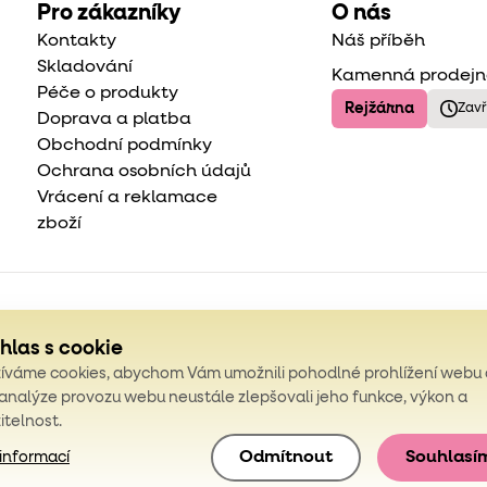
Pro zákazníky
O nás
Kontakty
Náš příběh
Skladování
Kamenná prodej
Péče o produkty
Rejžárna
Zav
Doprava a platba
Obchodní podmínky
Ochrana osobních údajů
Vrácení a reklamace
zboží
hlas s cookie
íváme cookies, abychom Vám umožnili pohodlné prohlížení webu 
 analýze provozu webu neustále zlepšovali jeho funkce, výkon a
itelnost.
Odmítnout
Souhlasí
 informací
Obchodní podmínky
Podmínky 