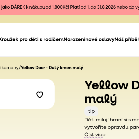
ako DÁREK k nákupu od 1.800Kč! Platí od 1. do 31.8.2026 nebo do 
Kroužek pro děti s rodičem
Narozeninové oslavy
Náš příbě
cí kameny
/
Yellow Door - Dutý kmen malý
Yellow D
malý
tip
Děti milují hraní si s
vytvoříte opravdu pará
Číst více