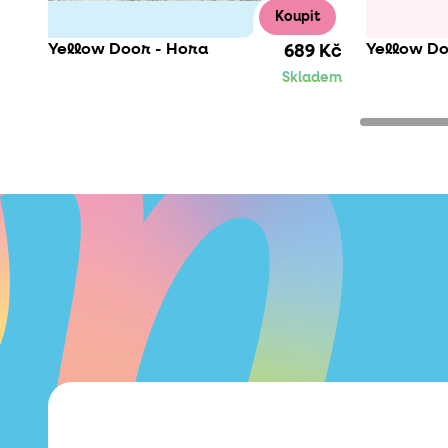
Koupit
Yellow Door - Hora
Yellow Do
689 Kč
Skladem