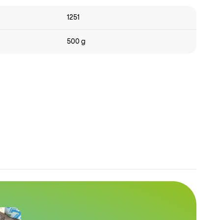
1251
500 g