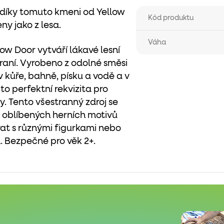
 A díky tomuto kmeni od Yellow
Kód produktu
ny jako z lesa.
Váha
ow Door vytváří lákavé lesní
hraní. Vyrobeno z odolné směsi
v kůře, bahně, písku a vodě a v
o perfektní rekvizita pro
by. Tento všestranný zdroj se
oblíbených herních motivů
at s různými figurkami nebo
. Bezpečné pro věk 2+.