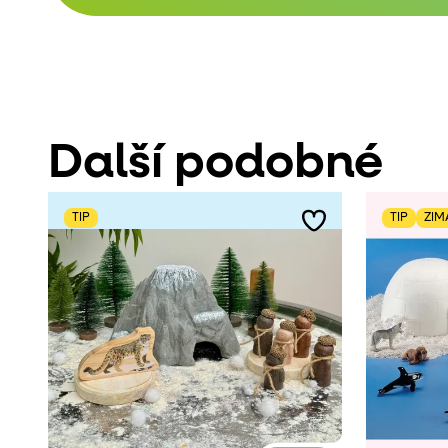
Další podobné
TIP
TIP
ZIM