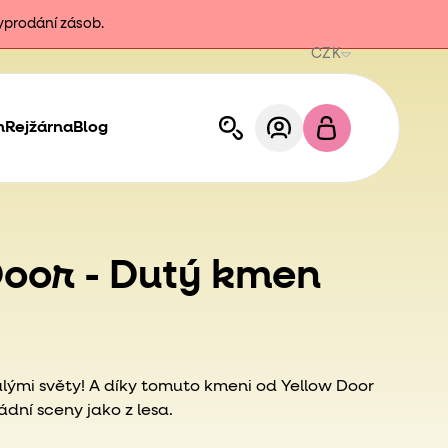
vyprodání zásob.
CZK
h
Rejžárna
Blog
oor - Dutý kmen
 malými světy! A díky tomuto kmeni od Yellow Door
dní sceny jako z lesa.