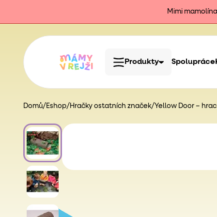
Mimi mamolína j
Produkty
Spolupráce
Domů
/
Eshop
/
Hračky ostatních značek
/
Yellow Door – hra