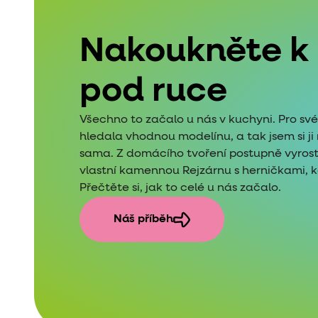
Nakoukněte k
pod ruce
Všechno to začalo u nás v kuchyni. Pro sv
hledala vhodnou modelínu, a tak jsem si j
sama. Z domácího tvoření postupně vyros
vlastní kamennou Rejzárnu s herničkami, kde
Přečtěte si, jak to celé u nás začalo.
Náš příběh