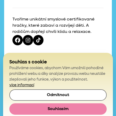
Tvoříme unikátní smyslové certifikované
hračky, které zabaví a rozvíjejí děti. A
rodičům dopřejí chvíli klidu a relaxace.
Vaše hvězdičky, naše motivace
Souhlas s cookie
Používáme cookies, abychom Vám umožnili pohodlné
4,9
prohlížení webu a díky analýze provozu webu neustále
zlepšovali jeho funkce, výkon a použitelnost.
z celkem 200 hodnocení
více informací
Odmítnout
© 2026, Mámy v rejži. Všechna práva vyhrazena.
Obchodní podmínky
Podmínky ochrany osobních údajů
Souhlasím
E-shop vytvořila
Simplia.cz