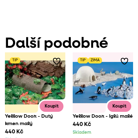
Další podobné
TIP
TIP
ZIMA
Koupit
Koupit
Yellow Door - Dutý
Yellow Door - Iglú malé
kmen malý
440 Kč
440 Kč
Skladem