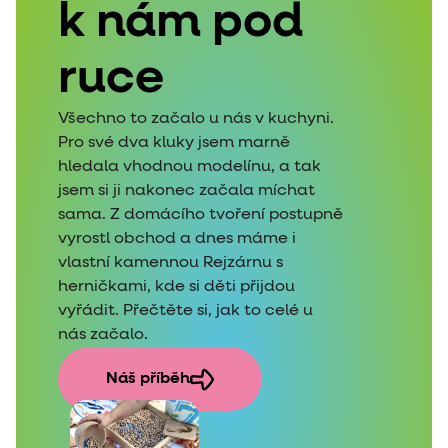
k nám pod
ruce
Všechno to začalo u nás v kuchyni.
Pro své dva kluky jsem marně
hledala vhodnou modelínu, a tak
jsem si ji nakonec začala míchat
sama. Z domácího tvoření postupně
vyrostl obchod a dnes máme i
vlastní kamennou Rejzárnu s
herničkami, kde si děti přijdou
vyřádit. Přečtěte si, jak to celé u
nás začalo.
Náš příběh