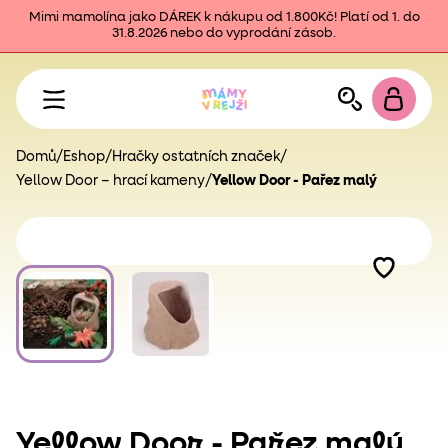
Mimi mamolína jako DÁREK k nákupu od 1.800Kč! Platí od 1. do
31.8.2026 nebo do vyprodání zásob.
Domů
/
Eshop
/
Hračky ostatních značek
/
Yellow Door – hrací kameny
/
Yellow Door - Pařez malý
Yellow Door - Pařez malý