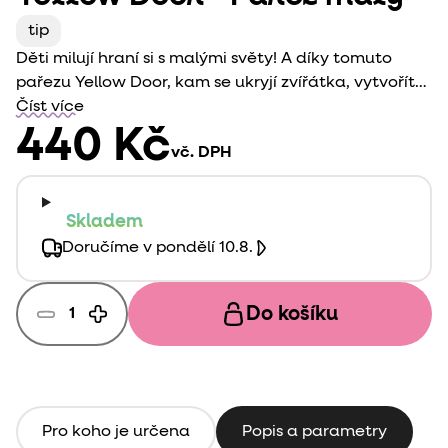
tip
Děti milují hraní si s malými světy! A díky tomuto
pařezu Yellow Door, kam se ukryjí zvířátka, vytvoříte
opravdu parádní. Rozvíjejte fantazii svých dětí.
Číst více
440 Kč
vč. DPH
Skladem
Doručíme v pondělí 10.8.
Do košíku
Pro koho je určena
Popis a parametry