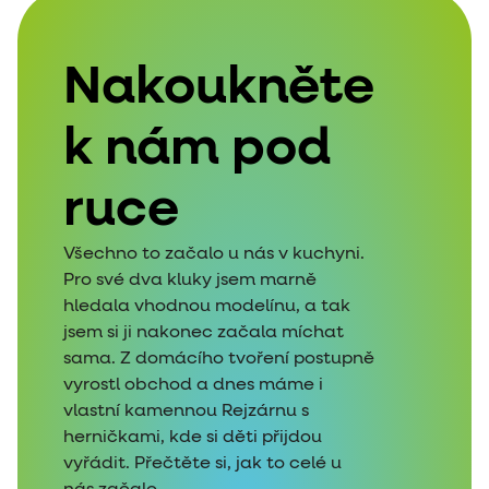
Nakoukněte
k nám pod
ruce
Všechno to začalo u nás v kuchyni.
Pro své dva kluky jsem marně
hledala vhodnou modelínu, a tak
jsem si ji nakonec začala míchat
sama. Z domácího tvoření postupně
vyrostl obchod a dnes máme i
vlastní kamennou Rejzárnu s
herničkami, kde si děti přijdou
vyřádit. Přečtěte si, jak to celé u