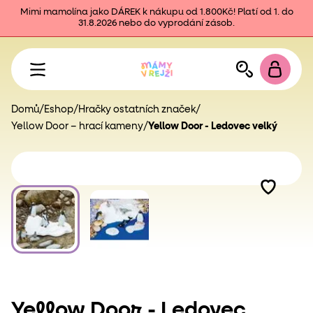
Mimi mamolína jako DÁREK k nákupu od 1.800Kč! Platí od 1. do
31.8.2026 nebo do vyprodání zásob.
Domů
/
Eshop
/
Hračky ostatních značek
/
Yellow Door – hrací kameny
/
Yellow Door - Ledovec velký
Yellow Door - Ledovec