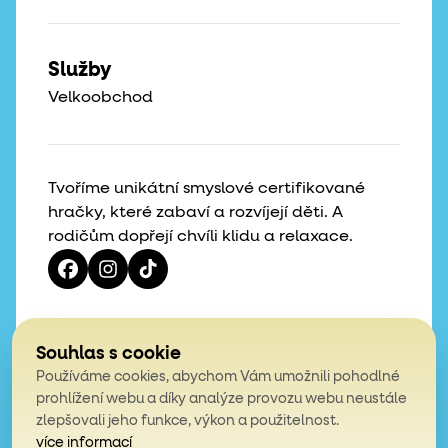
Služby
Velkoobchod
Tvoříme unikátní smyslové certifikované
hračky, které zabaví a rozvíjejí děti. A
rodičům dopřejí chvíli klidu a relaxace.
Vaše hvězdičky, naše motivace
Souhlas s cookie
Používáme cookies, abychom Vám umožnili pohodlné
4,9
prohlížení webu a díky analýze provozu webu neustále
zlepšovali jeho funkce, výkon a použitelnost.
z celkem 200 hodnocení
více informací