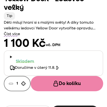
velký
Tip
Děti milují hraní si s malými světy! A díky tomuto
velkému ledovci Yellow Door vytvoříte opravdu
parádní. Rozvíjejte fantazii svých dětí.
Číst více
1 100 Kč
vč. DPH
Skladem
Doručíme v úterý 11.8.
Do košíku