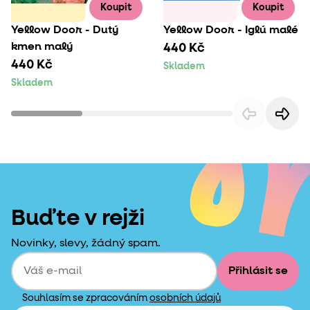
Koupit
Koupit
Yellow Door - Dutý
Yellow Door - Iglú malé
kmen malý
440 Kč
440 Kč
Skladem
Skladem
Buďte v rejži
Novinky, slevy, žádný spam.
Přihlásit se
Souhlasím se zpracováním
osobních údajů