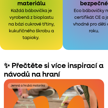
materiálu
bezpečné
Každá bábovička je
Eco bábovičky m
vyrobená z bioplastu
certifikát CE a j
na bázi cukrové třtiny,
vhodné pro děti 
kukuřičného škrobu a
roku.
tapioky.
✨ Přečtěte si více inspirací a
návodů na hraní
Jemná a hrubá motorika