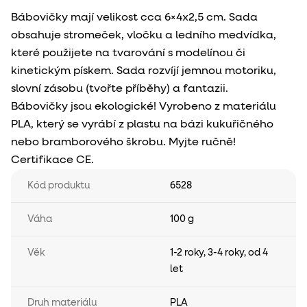
Bábovičky mají velikost cca 6×4x2,5 cm. Sada
obsahuje stromeček, vločku a ledního medvídka,
které použijete na tvarování s modelínou či
kinetickým pískem. Sada rozvíjí jemnou motoriku,
slovní zásobu (tvořte příběhy) a fantazii.
Bábovičky jsou ekologické! Vyrobeno z materiálu
PLA, který se vyrábí z plastu na bázi kukuřičného
nebo bramborového škrobu. Myjte ručně!
Certifikace CE.
Kód produktu
6528
Váha
100 g
Věk
1-2 roky
,
3-4 roky
,
od 4
let
Druh materiálu
PLA