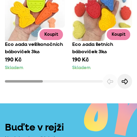
Koupit
Koupit
Eco sada velikonočních
Eco sada letních
báboviček 3ks
báboviček 3ks
190 Kč
190 Kč
Skladem
Skladem
Buďte v rejži