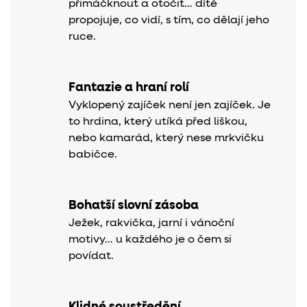
přimáčknout a otočit… dítě
propojuje, co vidí, s tím, co dělají jeho
ruce.
Fantazie a hraní rolí
Vyklopený zajíček není jen zajíček. Je
to hrdina, který utíká před liškou,
nebo kamarád, který nese mrkvičku
babičce.
Bohatší slovní zásoba
Ježek, rakvička, jarní i vánoční
motivy… u každého je o čem si
povídat.
Klidné soustředění