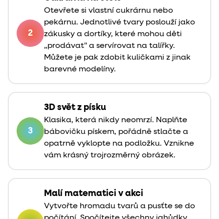
Otevřete si vlastní cukrárnu nebo
pekárnu. Jednotlivé tvary poslouží jako
2
zákusky a dortíky, které mohou děti
„prodávat" a servírovat na talířky.
Můžete je pak zdobit kuličkami z jinak
barevné modelíny.
3D svět z písku
Klasika, která nikdy neomrzí. Naplňte
3
bábovičku pískem, pořádně stlačte a
opatrně vyklopte na podložku. Vznikne
vám krásný trojrozměrný obrázek.
Malí matematici v akci
Vytvořte hromadu tvarů a pusťte se do
počítání. Spočítejte všechny jahůdky,