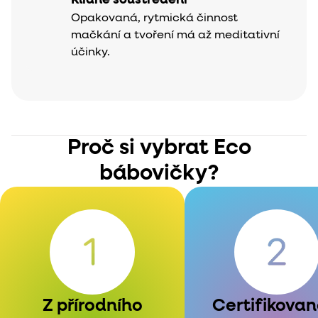
Opakovaná, rytmická činnost
mačkání a tvoření má až meditativní
účinky.
Proč si vybrat Eco
bábovičky?
Z přírodního
Certifikovan