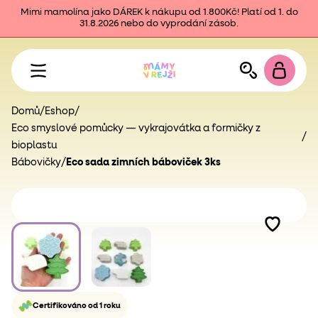
Mimi mamolína jako DÁREK k nákupu od 1.800Kč! Platí od 1. do
31.8.2026 nebo do vyprodání zásob.
Domů
/
Eshop
/
Eco smyslové pomůcky — vykrajovátka a formičky z
/
bioplastu
Bábovičky
/
Eco sada zimních báboviček 3ks
Certifikováno od 1 roku