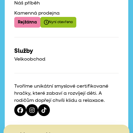
Náš příběh
Kamenná prodejna
Rejžárna
Nyní otevřeno
Služby
Velkoobchod
Tvoříme unikátní smyslové certifikované
hračky, které zabaví a rozvíjejí děti. A
rodičům dopřejí chvíli klidu a relaxace.
Vaše hvězdičky, naše motivace