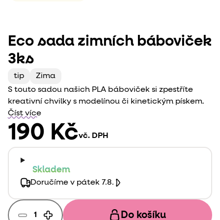
Eco sada zimních báboviček
3ks
tip
Zima
S touto sadou našich PLA báboviček si zpestříte
kreativní chvilky s modelínou či kinetickým pískem.
Číst více
190 Kč
vč. DPH
Skladem
Doručíme v pátek 7.8.
Do košíku