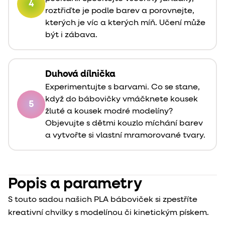
4
roztřiďte je podle barev a porovnejte,
kterých je víc a kterých míň. Učení může
být i zábava.
Duhová dílnička
Experimentujte s barvami. Co se stane,
když do bábovičky vmáčknete kousek
5
žluté a kousek modré modelíny?
Objevujte s dětmi kouzlo míchání barev
a vytvořte si vlastní mramorované tvary.
Popis a parametry
S touto sadou našich PLA báboviček si zpestříte
kreativní chvilky s modelínou či kinetickým pískem.