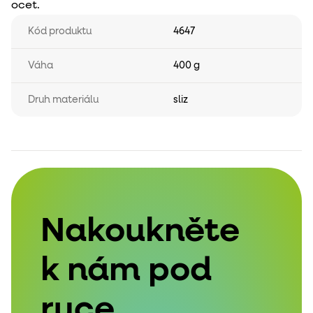
ocet.
Kód produktu
4647
Váha
400 g
Druh materiálu
sliz
Nakoukněte
k nám pod
ruce