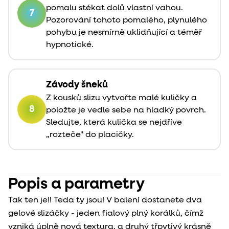
pomalu stékat dolů vlastní vahou.
7
Pozorování tohoto pomalého, plynulého
pohybu je nesmírně uklidňující a téměř
hypnotické.
Závody šneků
Z kousků slizu vytvořte malé kuličky a
8
položte je vedle sebe na hladký povrch.
Sledujte, která kulička se nejdříve
„rozteče" do placičky.
Popis a parametry
Tak ten je!! Teda ty jsou! V balení dostanete dva
gelové slizáčky - jeden fialový plný korálků, čímž
vzniká úplně nová textura, a druhý třpytivý krásně