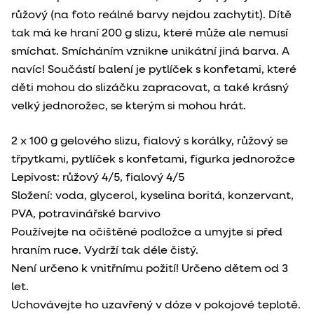
růžový (na foto reálné barvy nejdou zachytit). Dítě
tak má ke hraní 200 g slizu, které může ale nemusí
smíchat. Smícháním vznikne unikátní jiná barva. A
navíc! Součástí balení je pytlíček s konfetami, které
děti mohou do slizáčku zapracovat, a také krásný
velký jednorožec, se kterým si mohou hrát.
2 x 100 g gelového slizu, fialový s korálky, růžový se
třpytkami, pytlíček s konfetami, figurka jednorožce
Lepivost: růžový 4/5, fialový 4/5
Složení: voda, glycerol, kyselina boritá, konzervant,
PVA, potravinářské barvivo
Používejte na očištěné podložce a umyjte si před
hraním ruce. Vydrží tak déle čistý.
Není určeno k vnitřnímu požití! Určeno dětem od 3
let.
Uchovávejte ho uzavřený v dóze v pokojové teplotě.