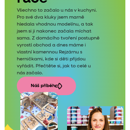
Všechno to začalo u nás v kuchyni.
Pro své dva kluky jsem marně
hledala vhodnou modelínu, a tak
jsem si ji nakonec začala míchat
sama. Z domácího tvoření postupně
vyrostl obchod a dnes máme i
vlastní kamennou Rejzárnu s
herničkami, kde si děti přijdou
vyřádit. Přečtěte si, jak to celé u
nás začalo.
Náš příběh