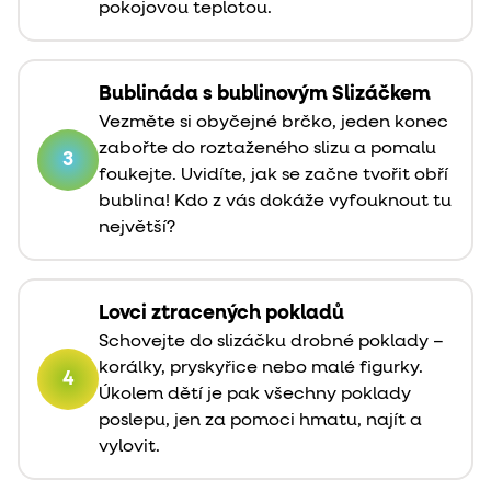
pokojovou teplotou.
Bublináda s bublinovým Slizáčkem
Vezměte si obyčejné brčko, jeden konec
zabořte do roztaženého slizu a pomalu
3
foukejte. Uvidíte, jak se začne tvořit obří
bublina! Kdo z vás dokáže vyfouknout tu
největší?
Lovci ztracených pokladů
Schovejte do slizáčku drobné poklady –
korálky, pryskyřice nebo malé figurky.
4
Úkolem dětí je pak všechny poklady
poslepu, jen za pomoci hmatu, najít a
vylovit.