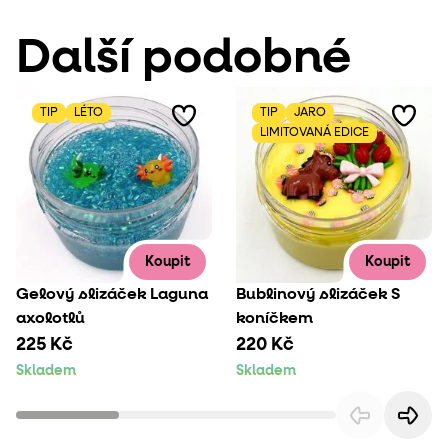
Další podobné
TIP
LÉTO
TIP
JARO
LIMITOVANÁ EDICE
Koupit
Koupit
Gelový slizáček Laguna
Bublinový slizáček S
axolotlů
koníčkem
225 Kč
220 Kč
Skladem
Skladem