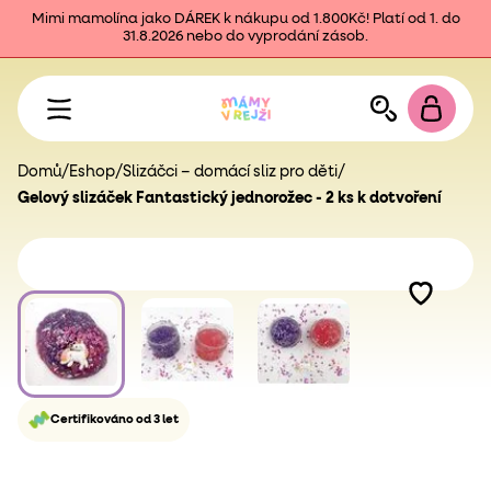
Mimi mamolína jako DÁREK k nákupu od 1.800Kč! Platí od 1. do
31.8.2026 nebo do vyprodání zásob.
Domů
/
Eshop
/
Slizáčci – domácí sliz pro děti
/
Gelový slizáček Fantastický jednorožec - 2 ks k dotvoření
Certifikováno od 3 let