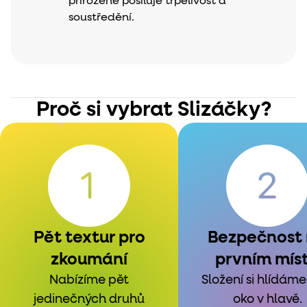
přirozeně posiluje trpělivost a
soustředění.
Proč si vybrat Slizáčky?
Pět textur pro
Bezpečnost
zkoumání
prvním mís
Nabízíme pět
Složení si hlídáme
jedinečných druhů
oko v hlavě.