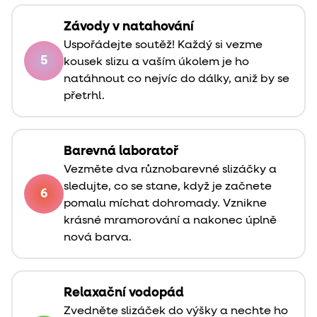
Závody v natahování
Uspořádejte soutěž! Každý si vezme
5
kousek slizu a vaším úkolem je ho
natáhnout co nejvíc do dálky, aniž by se
přetrhl.
Barevná laboratoř
Vezměte dva různobarevné slizáčky a
sledujte, co se stane, když je začnete
6
pomalu míchat dohromady. Vznikne
krásné mramorování a nakonec úplně
nová barva.
Relaxační vodopád
Zvedněte slizáček do výšky a nechte ho