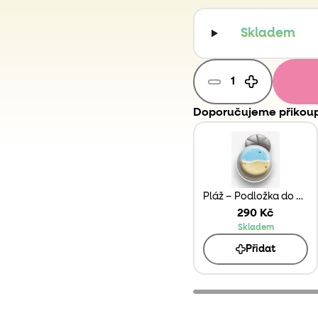
vyblbnout při hraní se 
Skvělý způsob, jak dět
Skladem
slovní zásobu.
Doporučujeme přikoup
Pláž – Podložka do Play Tray
290 Kč
Skladem
Přidat