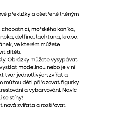
vé překližky a ošetřené lněným
, chobotnici, mořského koníka,
ejnoka, delfína, lachtana, kraba
jánek, ve kterém můžete
t dítěti.
mysly. Obrázky můžete vysypávat
vystlat modelínou nebo je v ní
t tvar jednotlivých zvířat a
m můžou děti přiřazovat figurky
reslování a vybarvování. Navíc
 se stíny!
 nová zvířata a rozšiřovat