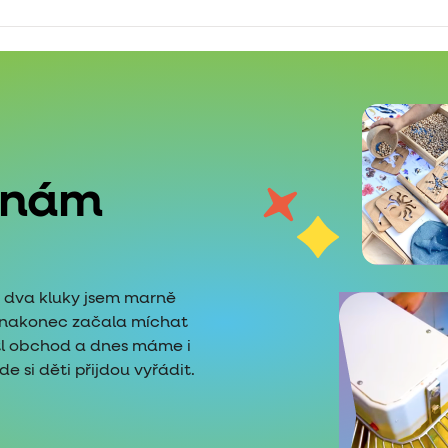
 nám
é dva kluky jsem marně
i nakonec začala míchat
tl obchod a dnes máme i
 si děti přijdou vyřádit.