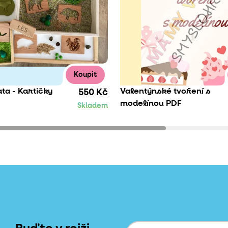
Koupit
ata - Kartičky
Valentýnské tvoření s
550 Kč
modelínou PDF
Skladem