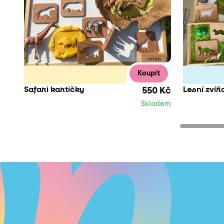
Koupit
Safari kartičky
Lesní zvíř
550 Kč
Skladem