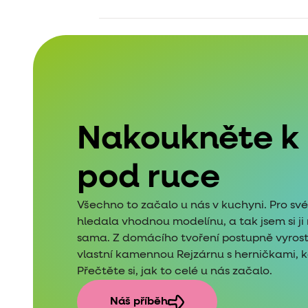
Nakoukněte k
pod ruce
Všechno to začalo u nás v kuchyni. Pro sv
hledala vhodnou modelínu, a tak jsem si j
sama. Z domácího tvoření postupně vyros
vlastní kamennou Rejzárnu s herničkami, kde
Přečtěte si, jak to celé u nás začalo.
Náš příběh