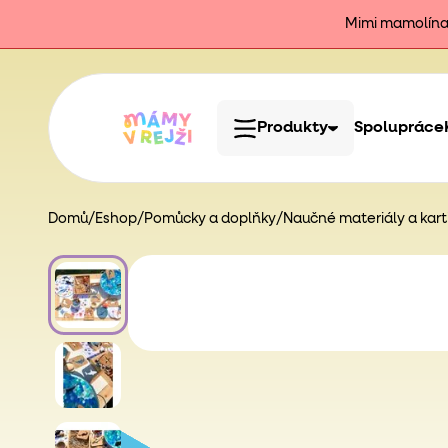
Mimi mamolína j
Produkty
Spolupráce
Domů
/
Eshop
/
Pomůcky a doplňky
/
Naučné materiály a kart