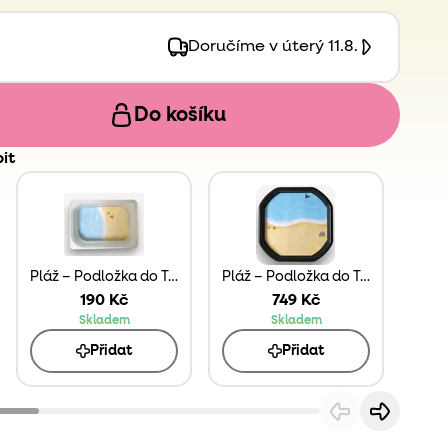
stíny!
em představit nová zvířata a rozšiřovat jejich
Doručíme v úterý 11.8.
Do košíku
it
Pláž – Podložka do Trofast Boxu
Pláž – Podložka do Tuff Tray MINI/MAXI
Saf
190 Kč
749 Kč
Skladem
Skladem
Přidat
Přidat