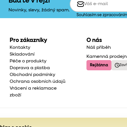
Buďte v rejži
Novinky, slevy, žádný spam.
Souhlasím se zpracování
Pro zákazníky
O nás
Kontakty
Náš příběh
Skladování
Kamenná prodej
Péče o produkty
Rejžárna
Zav
Doprava a platba
Obchodní podmínky
Ochrana osobních údajů
Vrácení a reklamace
zboží