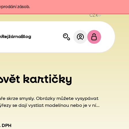
vyprodání zásob.
CZK
h
Rejžárna
Blog
vět kartičky
 hře skrze smysly. Obrázky můžete vysypávat
ezy se dají vystlat modelínou nebo je v ní
 mohou osahat tvar jednotlivých zvířat a lépe si je
čkám můžou děti přiřazovat figurky nebo obrázky.
. DPH
slování a vybarvování. Navíc se s nimi můžete