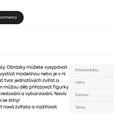
arametry
mysly. Obrázky můžete vysypávat
Kód produktu
vystlat modelínou nebo je v ní
t tvar jednotlivých zvířat a
Váha
m můžou děti přiřazovat figurky
reslování a vybarvování. Navíc
Pohlaví
 se stíny!
 nová zvířata a rozšiřovat
Téma