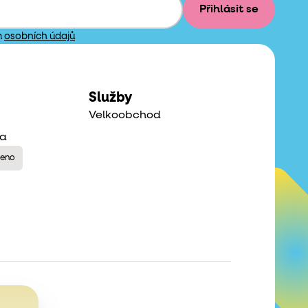
Přihlásit se
m
osobních údajů
Služby
Velkoobchod
na
řeno