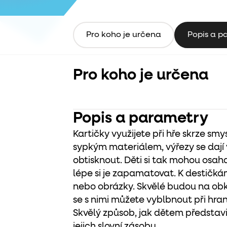
Pro koho je určena
Popis a p
Pro koho je určena
Popis a parametry
Kartičky využijete při hře skrze s
sypkým materiálem, výřezy se dají 
obtisknout. Děti si tak mohou osaha
lépe si je zapamatovat. K destičká
nebo obrázky. Skvělé budou na obk
se s nimi můžete vyblbnout při hraní
Skvělý způsob, jak dětem představit
jejich slovní zásobu.