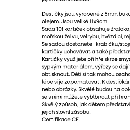
Destičky jsou vyrobené z 5mm buko
olejem. Jsou veliké 11x9cm.
Sada 10! kartiček obsahuje žraloka
mořskou želvu, velrybu, hvězdici, r
Se sadou dostanete i krabičku/sto
kartičky uchovávat a také představi
Kartičky využijete při hře skrze s
sypkým materiálem, výřezy se dají 
obtisknout. Děti si tak mohou osaha
lépe si je zapamatovat. K destičká
nebo obrázky. Skvělé budou na obk
se s nimi můžete vyblbnout při hraní
Skvělý způsob, jak dětem představit
jejich slovní zásobu.
Certifikace CE.