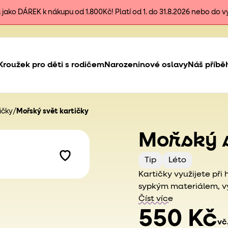
ako DÁREK k nákupu od 1.800Kč! Platí od 1. do 31.8.2026 nebo do 
Kroužek pro děti s rodičem
Narozeninové oslavy
Náš příbě
ičky
/
Mořský svět kartičky
Mořský s
Tip
Léto
Kartičky využijete při
sypkým materiálem, výř
obtisknout. Děti si tak
Číst více
zapamatovat. K desti
550 Kč
vč
Skvělé budou na obkre