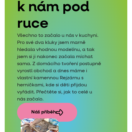
k nám pod
ruce
Všechno to začalo u nás v kuchyni.
Pro své dva kluky jsem marně
hledala vhodnou modelínu, a tak
jsem si ji nakonec začala míchat
sama. Z domácího tvoření postupně
vyrostl obchod a dnes máme i
vlastní kamennou Rejzárnu s
herničkami, kde si děti přijdou
vyřádit. Přečtěte si, jak to celé u
nás začalo.
Náš příběh