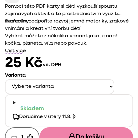
Pomocí této PDF karty si děti vyzkouší spoustu
zajímavých aktivit a to prostřednictvím využití
mamolíny.
Tvořením podpoříte rozvoj jemné motoriky, zrakové
vnímání a kreativní tvorbu dětí.
Vybírat můžete z několika variant jako je např.
kočka
,
planeta
,
víla
nebo
pavouk
.
Číst více
25 Kč
vč. DPH
Varianta
Skladem
Doručíme v úterý 11.8.
Do košíku