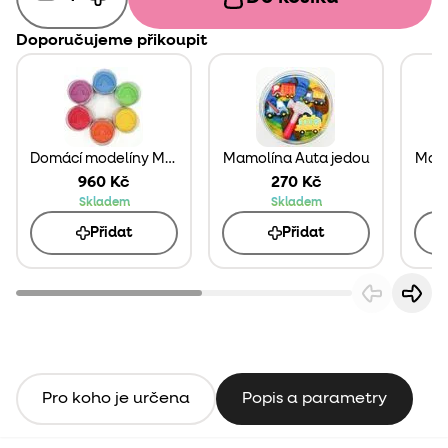
Doporučujeme přikoupit
Domácí modelíny Mamolíny 6 ks
Mamolína Auta jedou
Mamo
960 Kč
270 Kč
Skladem
Skladem
Přidat
Přidat
Pro koho je určena
Popis a parametry