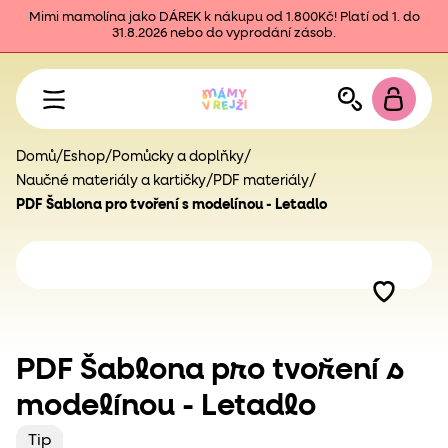
Mimi mamolína jako DÁREK k nákupu od 1.800Kč! Platí od 1. do
31.8.2026 nebo do vyprodání zásob.
Domů
/
Eshop
/
Pomůcky a doplňky
/
Naučné materiály a kartičky
/
PDF materiály
/
PDF Šablona pro tvoření s modelínou - Letadlo
PDF Šablona pro tvoření s
modelínou - Letadlo
Tip