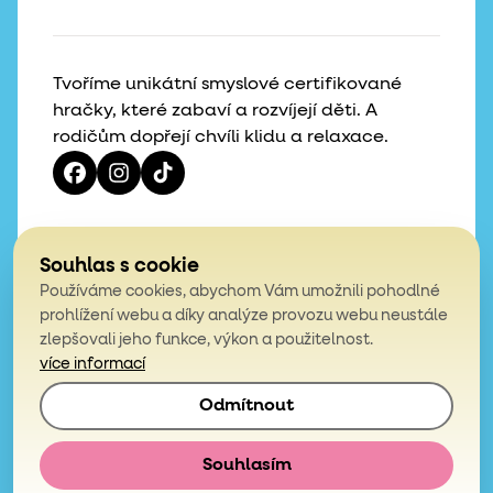
Tvoříme unikátní smyslové certifikované
hračky, které zabaví a rozvíjejí děti. A
rodičům dopřejí chvíli klidu a relaxace.
Vaše hvězdičky, naše motivace
Souhlas s cookie
Používáme cookies, abychom Vám umožnili pohodlné
4,9
prohlížení webu a díky analýze provozu webu neustále
zlepšovali jeho funkce, výkon a použitelnost.
z celkem 200 hodnocení
více informací
Odmítnout
© 2026, Mámy v rejži. Všechna práva vyhrazena.
Obchodní podmínky
Podmínky ochrany osobních údajů
Souhlasím
E-shop vytvořila
Simplia.cz