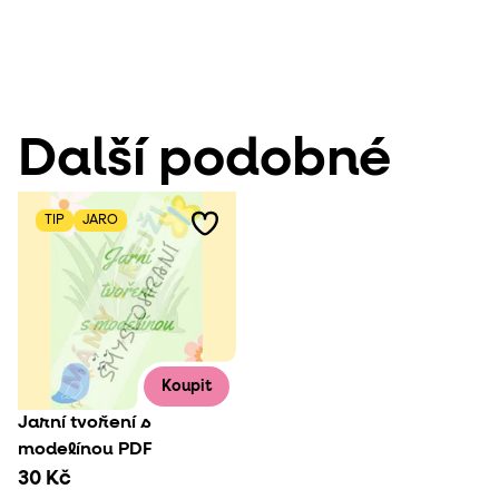
Další podobné
TIP
JARO
Koupit
Jarní tvoření s
modelínou PDF
30 Kč