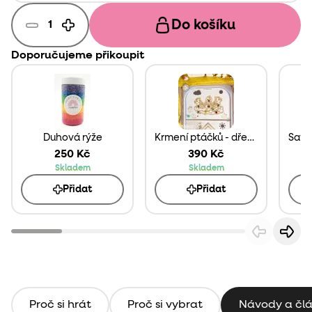
Do košíku
Doporučujeme přikoupit
Duhová rýže
Krmení ptáčků - dřevěná deska do Trofast boxu
250 Kč
390 Kč
Skladem
Skladem
Přidat
Přidat
Proč si hrát
Proč si vybrat
Návody a čl