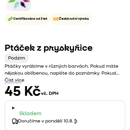
Certifikováno od 3 let
Česká ruční výroba
Ptáček z pryskyřice
Podzim
Ptáčky vyrábíme v různých barvách. Pokud máte
nějakou oblíbenou, napište do poznámky. Pokud
zrovna nebude skladem, počítejte s delším
Číst více
dodáním. Jinak volíme dle skladových zásob.
45 Kč
vč. DPH
Skladem
Doručíme v pondělí 10.8.