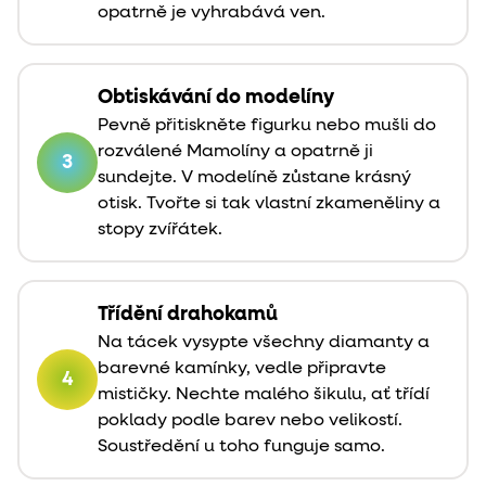
opatrně je vyhrabává ven.
Obtiskávání do modelíny
Pevně přitiskněte figurku nebo mušli do
rozválené Mamolíny a opatrně ji
3
sundejte. V modelíně zůstane krásný
otisk. Tvořte si tak vlastní zkameněliny a
stopy zvířátek.
Třídění drahokamů
Na tácek vysypte všechny diamanty a
barevné kamínky, vedle připravte
4
mističky. Nechte malého šikulu, ať třídí
poklady podle barev nebo velikostí.
Soustředění u toho funguje samo.