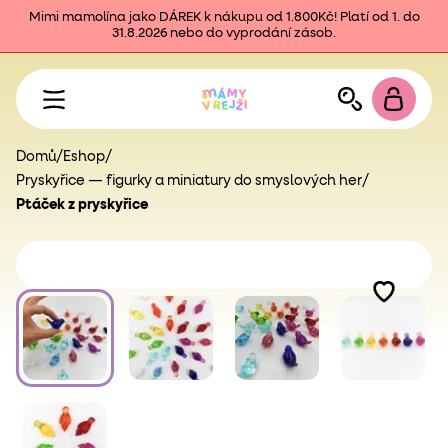
Mimi mamolína jako DÁREK k nákupu od 1.800Kč! Platí od 1. do
31.8.2026 nebo do vyprodání zásob.
Domů
/
Eshop
/
Pryskyřice — figurky a miniatury do smyslových her
/
Ptáček z pryskyřice