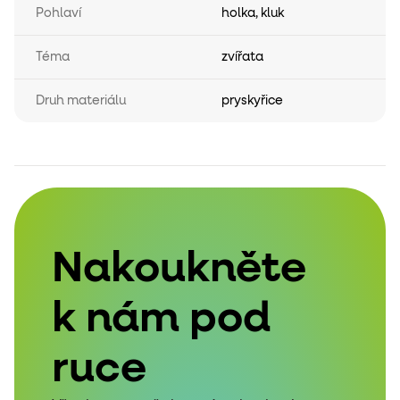
Pohlaví
holka
,
kluk
Téma
zvířata
Druh materiálu
pryskyřice
Nakoukněte
k nám pod
ruce