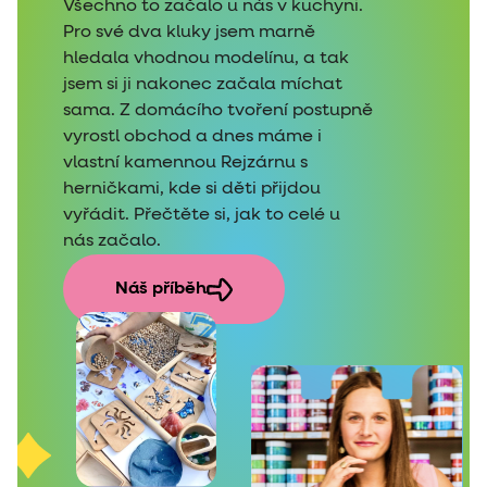
Všechno to začalo u nás v kuchyni.
Pro své dva kluky jsem marně
hledala vhodnou modelínu, a tak
jsem si ji nakonec začala míchat
sama. Z domácího tvoření postupně
vyrostl obchod a dnes máme i
vlastní kamennou Rejzárnu s
herničkami, kde si děti přijdou
vyřádit. Přečtěte si, jak to celé u
nás začalo.
Náš příběh