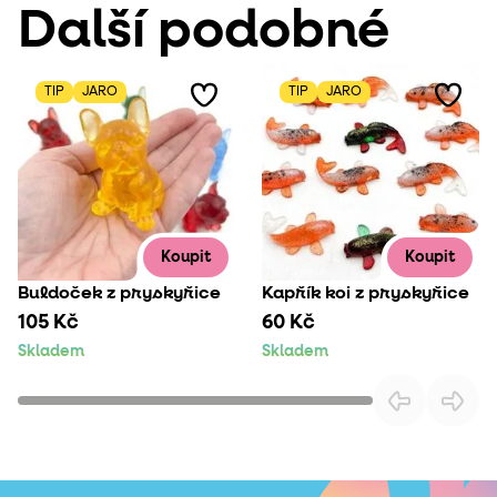
Další podobné
TIP
JARO
TIP
JARO
Koupit
Koupit
Buldoček z pryskyřice
Kapřík koi z pryskyřice
105 Kč
60 Kč
Skladem
Skladem