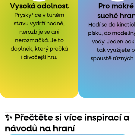
Vysoká odolnost
Pro mokré 
suché hran
Pryskyřice v tuhém
stavu vydrží hodně,
Hodí se do kineti
nerozbije se ani
písku, do modelíny
nerozmačká. Je to
vody. Jeden pok
doplněk, který přečká
tak využijete p
i divočejší hru.
spoustě různých 
✨ Přečtěte si více inspirací a
návodů na hraní