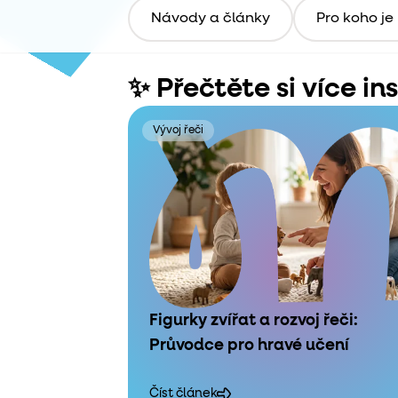
Návody a články
Pro koho je
✨ Přečtěte si více in
Vývoj řeči
Figurky zvířat a rozvoj řeči:
Průvodce pro hravé učení
Číst článek