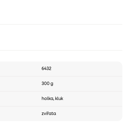
6432
300 g
holka
,
kluk
zvířata