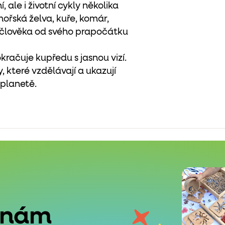
 ale i životní cykly několika
 mořská želva, kuře, komár,
oj člověka od svého prapočátku
kračuje kupředu s jasnou vizí.
, které vzdělávají a ukazují
 planetě.
 nám