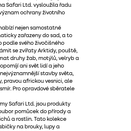
a Safari Ltd. vysloužila řadu
 význam ochrany životního
 nabízí nejen samostatné
ematicky zařazeny do sad, a to
bo podle svého živočišného
mit se zvířaty Arktidy, pouště,
mat druhy žab, motýlů, velryb a
pomíjí ani svět lidí a jeho
t nejvýznamnější stavby světa,
 pravou africkou vesnici, ale
smír. Pro opravdové sběratele
y Safari Ltd. jsou produkty
 soubor pomůcek do přírody a
chů a rostlin. Tato kolekce
bičky na brouky, lupy a