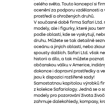
celého světa. Touto koncepcí si firm
ocenění za podporu vzdělanosti a
prostředí a ohrožených druhů.
V současné době firma Safari Ltd.
modely, ale i figurky, které jsou t
podle oblastí, kde se vyskytují, ne
druhu. Můžete se tak detailně sezná
oceánu a jiných oblastí, nebo zkou
spousty dalších. Safari Ltd. však neo
historii a dílo, a tak můžete pozna
občanskou válku v Americe, indiány,
dokonce i dopravní prostředky a ve
jsou k dispozici rozšířené sady!
Samostatnou kapitolou výrobků firm
z kolekce Safariology. Jedná se o
modely pro pozorování života živoči
zahrnuje dalekohledy, kompasy, kra