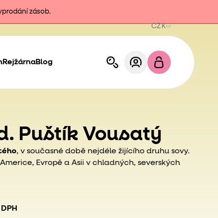
vyprodání zásob.
CZK
h
Rejžárna
Blog
td. Puštík Vousatý
atého
, v současné době nejdéle žijícího
druhu sovy.
 Americe, Evropě a Asii v chladných, severských
. DPH