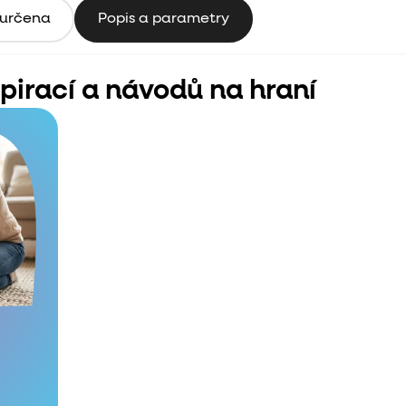
 určena
Popis a parametry
spirací a návodů na hraní