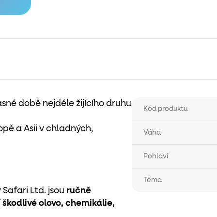
asné době nejdéle žijícího
druhu
Kód produktu
opě a Asii v chladných,
Váha
Pohlaví
Téma
Safari Ltd. jsou
ručně
 škodlivé olovo, chemikálie,