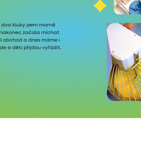
é dva kluky jsem marně
i nakonec začala míchat
tl obchod a dnes máme i
 si děti přijdou vyřádit.