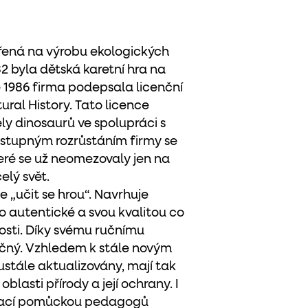
ěřená na výrobu ekologických
2 byla dětská karetní hra na
 1986 firma podepsala licenční
ral History. Tato licence
y dinosaurů ve spolupráci s
postupným rozrůstáním firmy se
teré se už neomezovaly jen na
elý svět.
e „učit se hrou“. Navrhuje
to autentické a svou kvalitou co
sti. Díky svému ručnímu
ečný. Vzhledem k stále novým
stále aktualizovány, mají tak
oblasti přírody a její ochrany. I
ávací pomůckou pedagogů