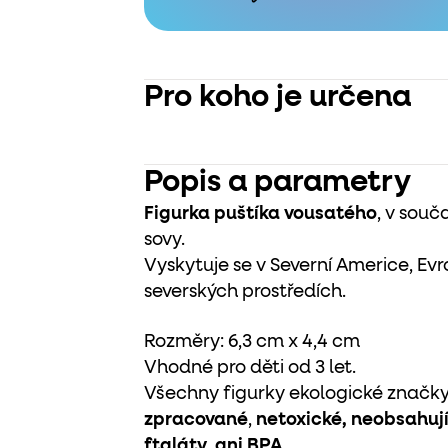
Pro koho je určena
Popis a parametry
Figurka puštíka vousatého
, v souč
sovy.
Vyskytuje se v Severní Americe, Evr
severských prostředích.
Rozměry:
6,3 cm x 4,4 cm
Vhodné pro děti od 3 let.
Všechny figurky ekologické značky 
zpracované
,
netoxické, neobsahují
ftaláty, ani BPA.