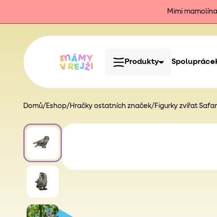
Mimi mamolína j
Produkty
Spolupráce
Domů
/
Eshop
/
Hračky ostatních značek
/
Figurky zvířat Safari