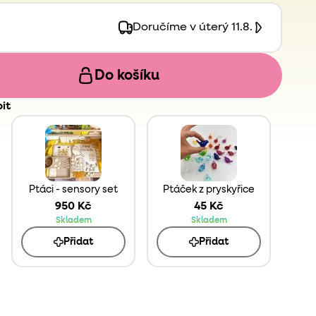
Doručíme v úterý 11.8.
Do košíku
it
Ptáci - sensory set
Ptáček z pryskyřice
950 Kč
45 Kč
Skladem
Skladem
Přidat
Přidat