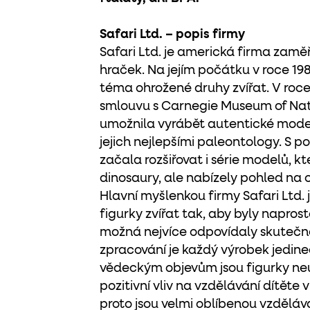
Safari Ltd. – popis firmy
Safari Ltd. je americká firma zam
hraček. Na jejím počátku v roce 198
téma ohrožené druhy zvířat. V roce
smlouvu s Carnegie Museum of Natu
umožnila vyrábět autentické model
jejich nejlepšími paleontology. S 
začala rozšiřovat i série modelů, k
dinosaury, ale nabízely pohled na c
Hlavní myšlenkou firmy Safari Ltd. j
figurky zvířat tak, aby byly napros
možná nejvíce odpovídaly skutečno
zpracování je každý výrobek jedin
vědeckým objevům jsou figurky neu
pozitivní vliv na vzdělávání dítěte v 
proto jsou velmi oblíbenou vzděl