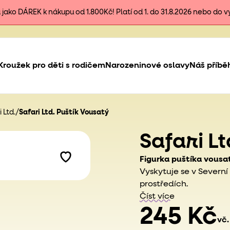
ako DÁREK k nákupu od 1.800Kč! Platí od 1. do 31.8.2026 nebo do 
Kroužek pro děti s rodičem
Narozeninové oslavy
Náš příbě
 Ltd.
/
Safari Ltd. Puštík Vousatý
Safari L
Figurka puštíka vous
Vyskytuje se v Severní
prostředích.
Číst více
245 Kč
vč