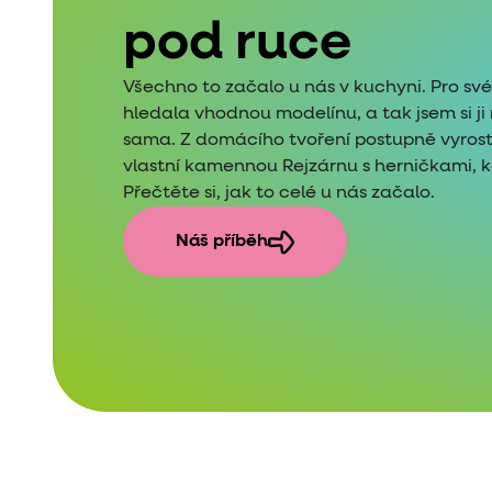
pod ruce
Všechno to začalo u nás v kuchyni. Pro sv
hledala vhodnou modelínu, a tak jsem si j
sama. Z domácího tvoření postupně vyros
vlastní kamennou Rejzárnu s herničkami, kde
Přečtěte si, jak to celé u nás začalo.
Náš příběh