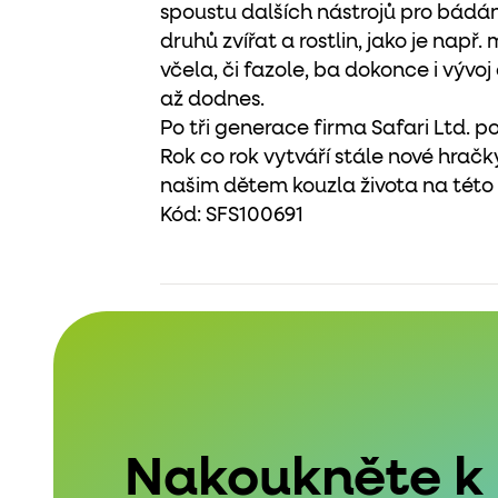
spoustu dalších nástrojů pro bádání,
druhů zvířat a rostlin, jako je např.
včela, či fazole, ba dokonce i výv
až dodnes.
Po tři generace firma Safari Ltd. po
Rok co rok vytváří stále nové hračky
našim dětem kouzla života na této
Kód:
SFS100691
Nakoukněte k