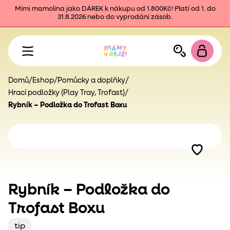
Mimi mamolína jako DÁREK k nákupu od 1.800Kč! Platí od 1. do
31.8.2026 nebo do vyprodání zásob.
Domů
/
Eshop
/
Pomůcky a doplňky
/
Hrací podložky (Play Tray, Trofast)
/
Rybník – Podložka do Trofast Boxu
Rybník – Podložka do
Trofast Boxu
tip