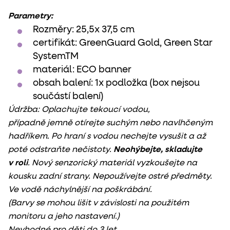
Parametry:
Rozměry:
25,5x 37,5 cm
certifikát:
GreenGuard Gold, Green Star
SystemTM
materiál:
ECO banner
obsah balení:
1x podložka (box nejsou
součástí balení)
Údržba: Oplachujte tekoucí vodou,
případně jemně otírejte suchým nebo navlhčeným
hadříkem. Po hraní s vodou nechejte vysušit a až
poté odstraňte nečistoty.
Neohýbejte, skladujte
v roli
. Nový senzorický materiál vyzkoušejte na
kousku zadní strany. Nepoužívejte ostré předměty.
Ve vodě náchylnější na poškrábání.
(Barvy se mohou lišit v závislosti na použitém
monitoru a jeho nastavení.)
Nevhodné pro děti do 3 let.