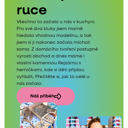
ruce
Všechno to začalo u nás v kuchyni.
Pro své dva kluky jsem marně
hledala vhodnou modelínu, a tak
jsem si ji nakonec začala míchat
sama. Z domácího tvoření postupně
vyrostl obchod a dnes máme i
vlastní kamennou Rejzárnu s
herničkami, kde si děti přijdou
vyřádit. Přečtěte si, jak to celé u
nás začalo.
Náš příběh