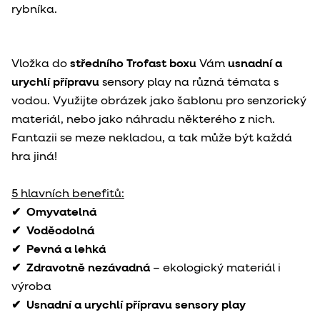
rybníka.
Vložka do
středního Trofast boxu
Vám
usnadní a
urychlí přípravu
sensory play na různá témata s
vodou. Využijte obrázek jako šablonu pro senzorický
materiál, nebo jako náhradu některého z nich.
Fantazii se meze nekladou, a tak může být každá
hra jiná!
5 hlavních benefitů:
✔
Omyvatelná
✔
Voděodolná
✔
Pevná a lehká
✔
Zdravotně nezávadná
– ekologický materiál i
výroba
✔
Usnadní a urychlí přípravu sensory play